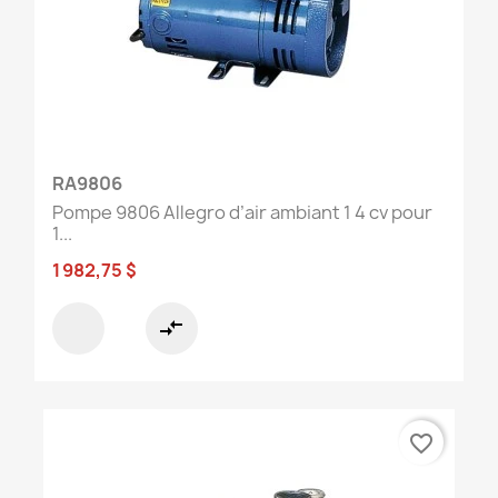
RA9806
Pompe 9806 Allegro d’air ambiant 1 4 cv pour
1...
1 982,75 $
compare_arrows
favorite_border