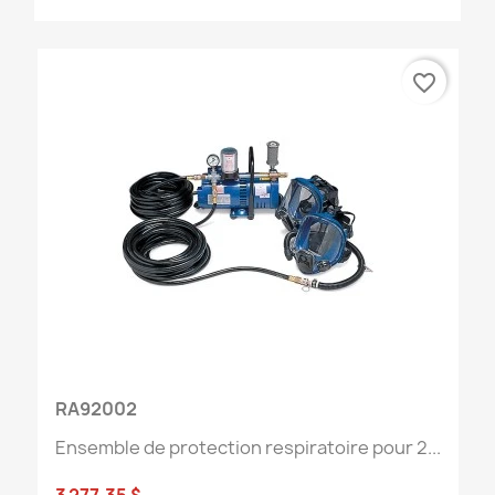
favorite_border
RA92002
Ensemble de protection respiratoire pour 2...
3 277,35 $