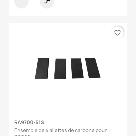
compare_arrows
favorite_border
RA9700-51S
Ensemble de 4 ailettes de carbone pour
pompe...