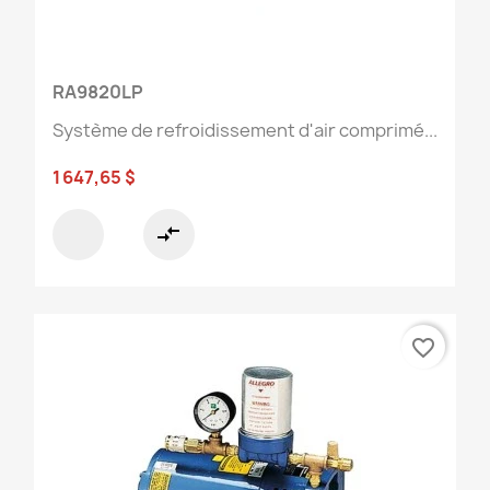
RA9820LP
Système de refroidissement d'air comprimé...
1 647,65 $
compare_arrows
favorite_border