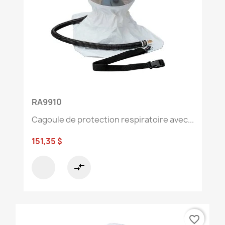
RA9910
Cagoule de protection respiratoire avec...
151,35 $
compare_arrows
favorite_border