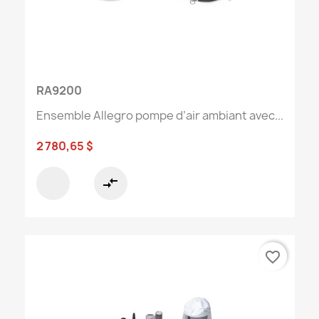
RA9200
Ensemble Allegro pompe d’air ambiant avec...
2 780,65 $
compare_arrows
favorite_border