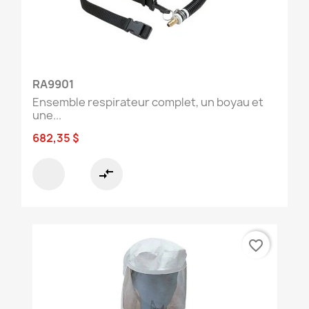
RA9901
Ensemble respirateur complet, un boyau et
une...
682,35 $
compare_arrows
favorite_border