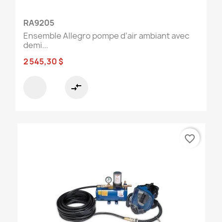
RA9205
Ensemble Allegro pompe d’air ambiant avec
demi...
2 545,30 $
compare_arrows
favorite_border