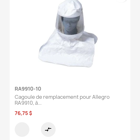
RA9910-10
Cagoule de remplacement pour Allegro
RA9910, à...
76,75 $
compare_arrows