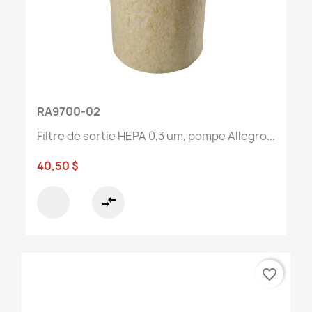
RA9700-02
Filtre de sortie HEPA 0,3 um, pompe Allegro...
40,50 $
compare_arrows
favorite_border