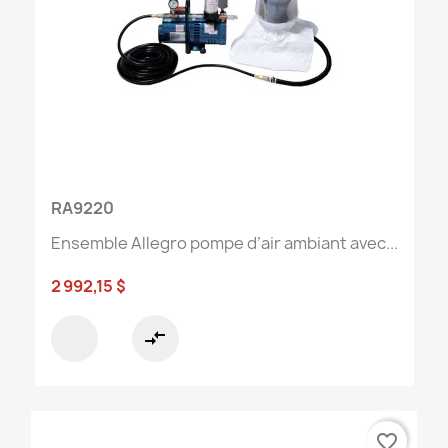
RA9220
Ensemble Allegro pompe d’air ambiant avec...
2 992,15 $
compare_arrows
favorite_border