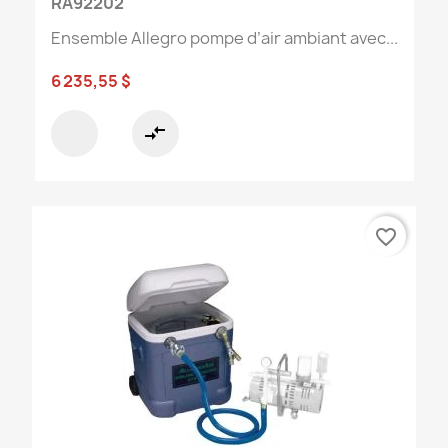
RA92202
Ensemble Allegro pompe d’air ambiant avec...
6 235,55 $
compare_arrows
favorite_border