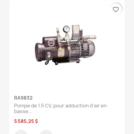
favorite_border
RA9832
Pompe de 1.5 CV, pour adduction d’air en
basse...
5 585,25 $