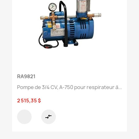
RA9821
Pompe de 3/4 CV, A-750 pour respirateur à...
2 515,35 $
compare_arrows