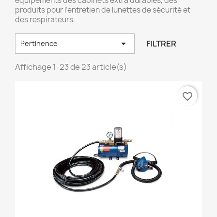
équipements des cabinets extra durables, des
produits pour l’entretien de lunettes de sécurité et
des respirateurs.

FILTRER
Pertinence
Affichage 1-23 de 23 article(s)
favorite_border