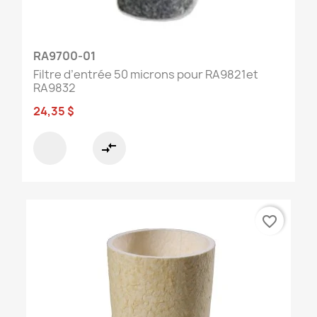
RA9700-01
Filtre d’entrée 50 microns pour RA9821et
RA9832
24,35 $
compare_arrows
favorite_border