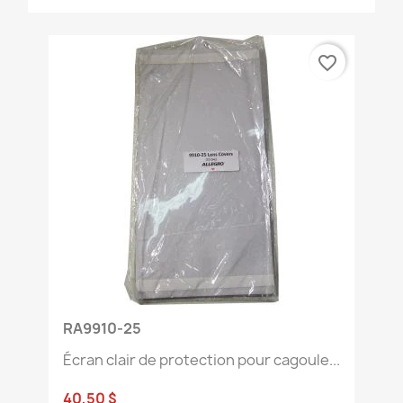
favorite_border
RA9910-25
Écran clair de protection pour cagoule...
40,50 $