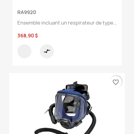
RA9920
Ensemble incluant un respirateur de type...
368,90 $
compare_arrows
favorite_border