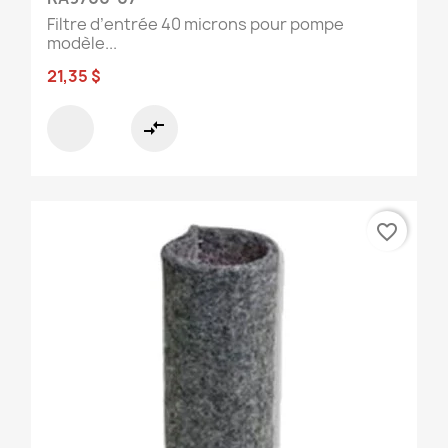
Filtre d’entrée 40 microns pour pompe
modèle...
21,35 $
compare_arrows
favorite_border