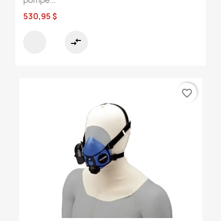
530,95 $
compare_arrows
favorite_border