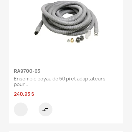
RA9700-65
Ensemble boyau de 50 pi et adaptateurs
pour...
240,95 $
compare_arrows