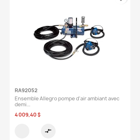
RA92052
Ensemble Allegro pompe d’air ambiant avec
demi...
4 009,40 $
compare_arrows