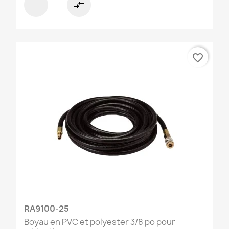
compare_arrows
favorite_border
RA9100-25
Boyau en PVC et polyester 3/8 po pour