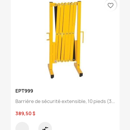
favorite_border
EPT999
Barrière de sécurité extensible, 10 pieds (3...
389,50 $
compare_arrows