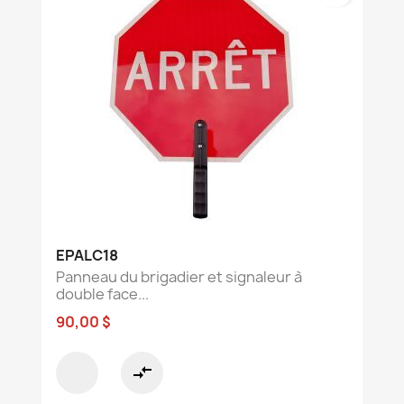
EPALC18
Panneau du brigadier et signaleur à
double face...
90,00 $
compare_arrows