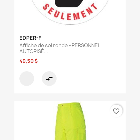
EDPER-F
Affiche de sol ronde «PERSONNEL
AUTORISÉ...
49,50 $
compare_arrows
favorite_border