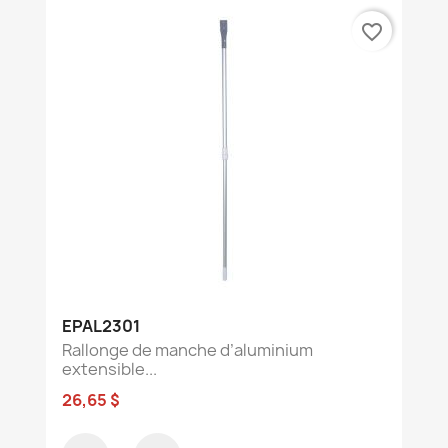
favorite_border
EPAL2301
Rallonge de manche d’aluminium
extensible...
26,65 $