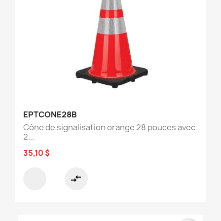
EPTCONE28B
Cône de signalisation orange 28 pouces avec
2...
35,10 $
compare_arrows