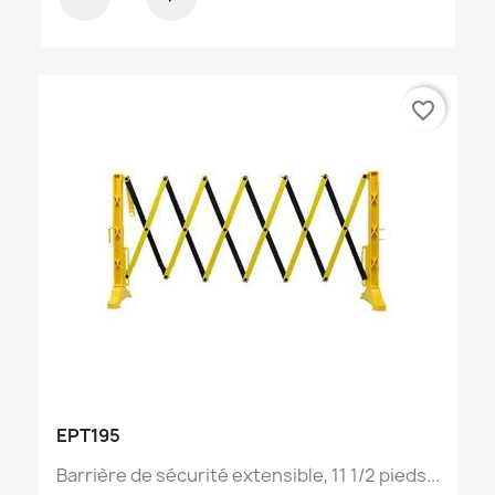
favorite_border
EPT195
Barrière de sécurité extensible, 11 1/2 pieds...