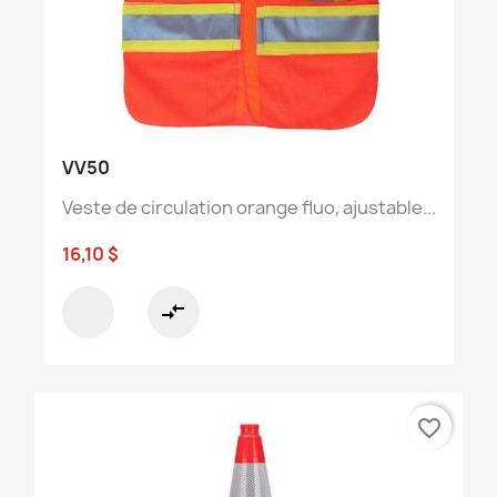
VV50
Veste de circulation orange fluo, ajustable...
16,10 $
compare_arrows
favorite_border