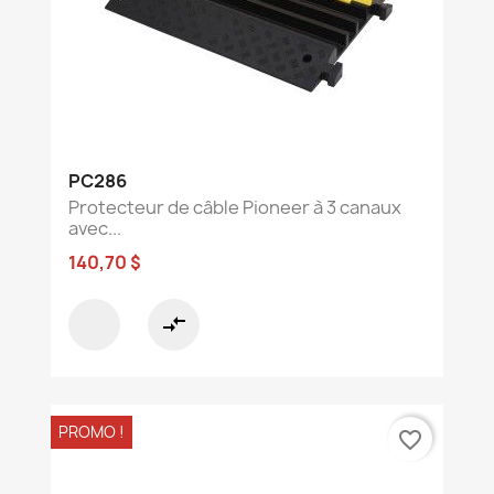
PC286
Protecteur de câble Pioneer à 3 canaux
avec...
140,70 $
compare_arrows
PROMO !
favorite_border