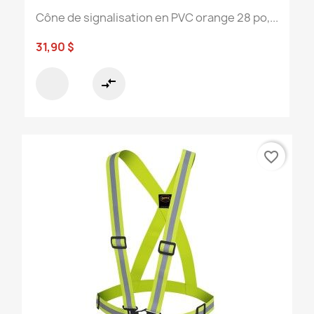
Cône de signalisation en PVC orange 28 po,...
31,90 $
compare_arrows
favorite_border