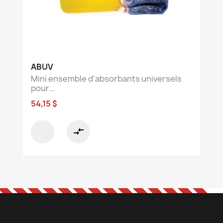
ABUV
Mini ensemble d'absorbants universels
pour...
54,15 $
compare_arrows