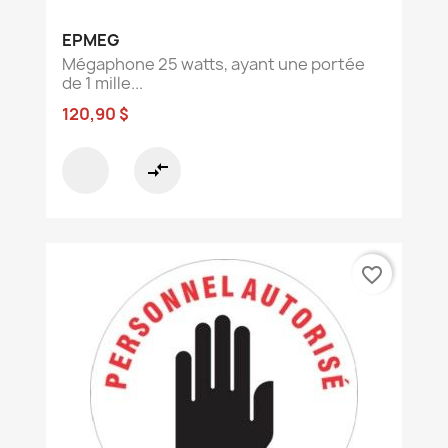
EPMEG
Mégaphone 25 watts, ayant une portée
de 1 mille...
120,90 $
compare_arrows
favorite_border