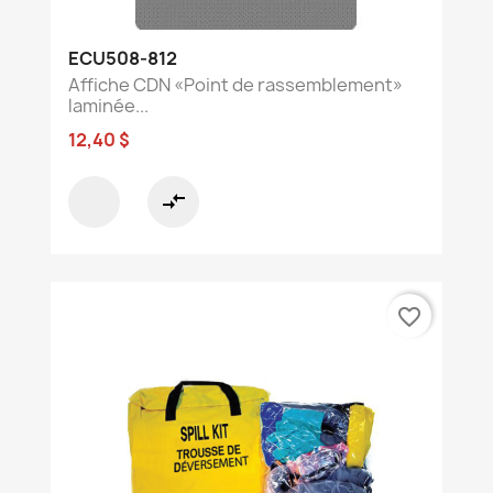
ECU508-812
Affiche CDN «Point de rassemblement»
laminée...
12,40 $
compare_arrows
favorite_border