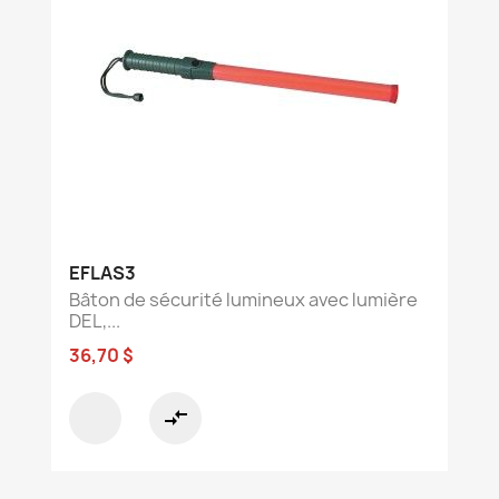
EFLAS3
Bâton de sécurité lumineux avec lumière
DEL,...
36,70 $
compare_arrows