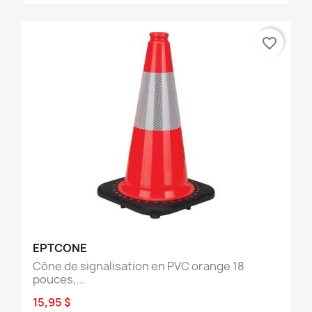
favorite_border
EPTCONE
Cône de signalisation en PVC orange 18
pouces,...
15,95 $