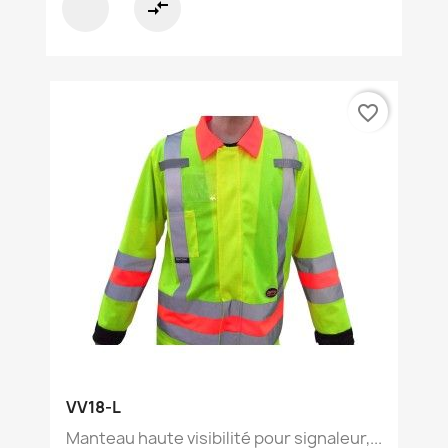
compare_arrows
favorite_border
VV18-L
Manteau haute visibilité pour signaleur,...