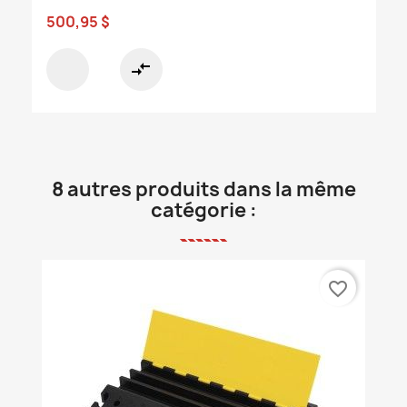
500,95 $
compare_arrows
8 autres produits dans la même
catégorie :
favorite_border