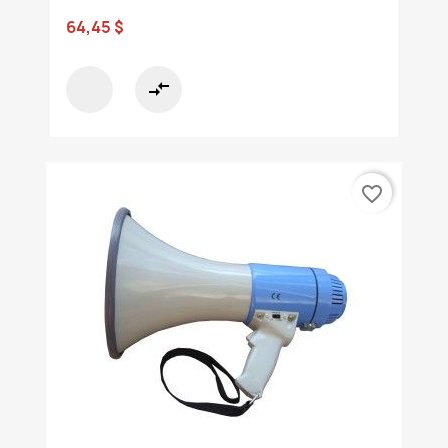
64,45 $
compare_arrows
favorite_border