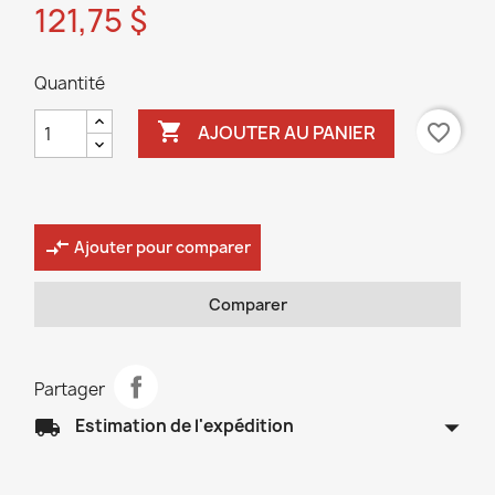
121,75 $
Quantité

favorite_border
AJOUTER AU PANIER
compare_arrows
Ajouter pour comparer
Comparer
Partager
arrow_drop_down
local_shipping
Estimation de l'expédition