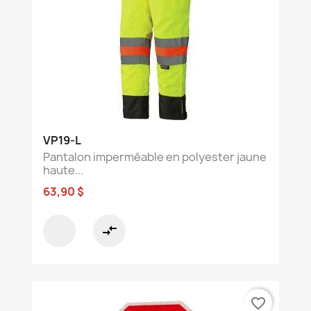
VP19-L
Pantalon imperméable en polyester jaune
haute...
63,90 $
compare_arrows
favorite_border