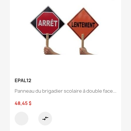
EPAL12
Panneau du brigadier scolaire à double face...
48,45 $
compare_arrows