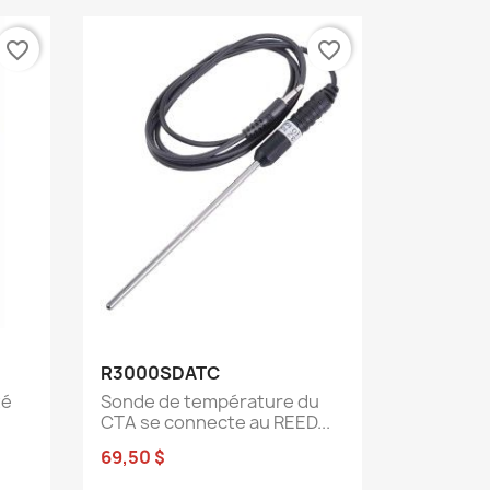
favorite_border
favorite_border
Aperçu rapide

R3000SDATC
té
Sonde de température du
CTA se connecte au REED...
69,50 $