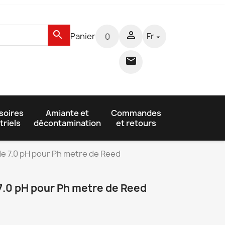
search

Panier
Fr
0


soires
Amiante et
Commandes
triels
décontamination
et retours
e 7.0 pH pour Ph metre de Reed
7.0 pH pour Ph metre de Reed