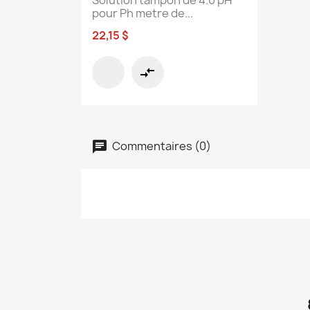
pour Ph metre de...
22,15 $
compare_arrows
Commentaires (0)