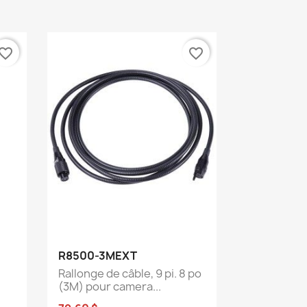
vorite_border
favorite_border
Aperçu rapide

R8500-3MEXT
Rallonge de câble, 9 pi. 8 po
(3M) pour camera...