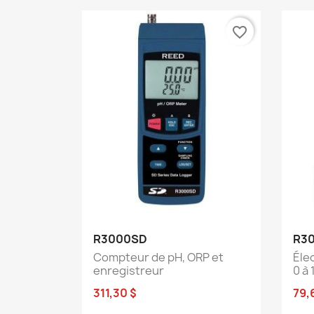
favorite_border
Aperçu rapide

R3000SD
R3
Compteur de pH, ORP et
Éle
enregistreur
0 à 
311,30 $
79,