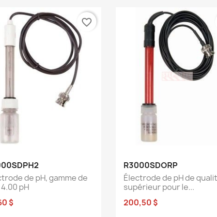
favorite_border
Aperçu rapide
Aperçu rapide


000SDPH2
R3000SDORP
ctrode de pH, gamme de
Électrode de pH de quali
14.00 pH
supérieur pour le...
60 $
200,50 $