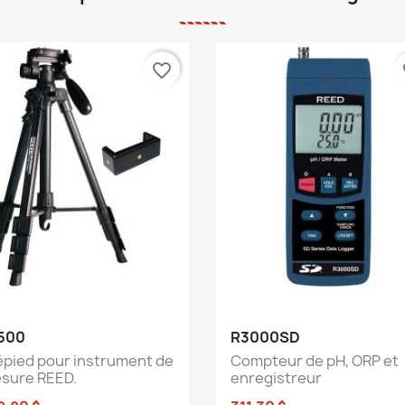
favorite_border
fa
Aperçu rapide
Aperçu rapide


500
R3000SD
épied pour instrument de
Compteur de pH, ORP et
sure REED.
enregistreur