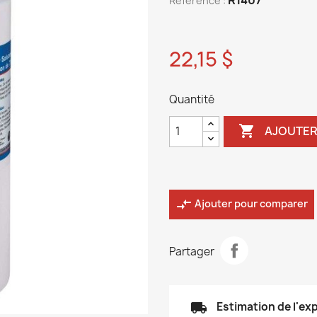
Reference :
22,15 $
Quantité

AJOUTER
compare_arrows
Ajouter pour comparer
Partager
local_shipping
Estimation de l'ex