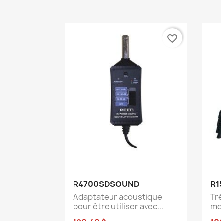
favorite_border
Aperçu rapide

R4700SDSOUND
R1
Adaptateur acoustique
Tr
pour être utiliser avec...
me