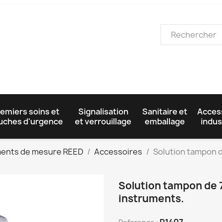
emiers soins et
Signalisation
Sanitaire et
Acces
uches d'urgence
et verrouillage
emballage
indus
ments de mesure REED
Accessoires
Solution tampon d
Solution tampon de 
instruments.
R1407