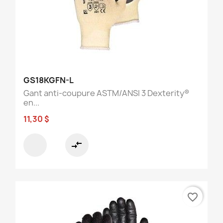
GS18KGFN-L
Gant anti-coupure ASTM/ANSI 3 Dexterity®
en...
11,30 $
compare_arrows
favorite_border