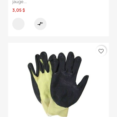
jauge...
3,05 $
compare_arrows
favorite_border