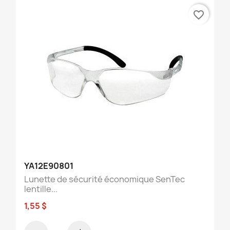
favorite_border
YA12E90801
Lunette de sécurité économique SenTec
lentille...
1,55 $