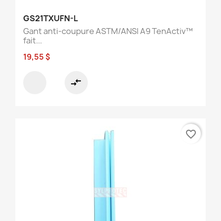
GS21TXUFN-L
Gant anti-coupure ASTM/ANSI A9 TenActiv™
fait...
19,55 $
compare_arrows
favorite_border