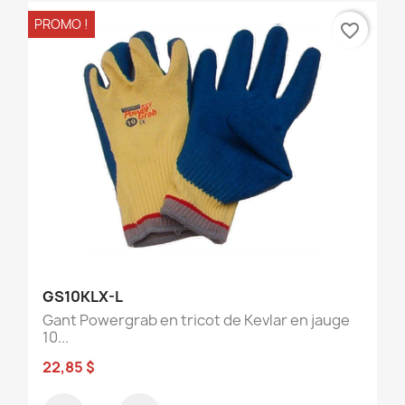
PROMO !
favorite_border
GS10KLX-L
Gant Powergrab en tricot de Kevlar en jauge
10...
22,85 $