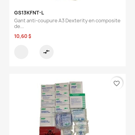
GS13KFNT-L
Gant anti-coupure A3 Dexterity en composite
de...
10,60 $
compare_arrows
favorite_border