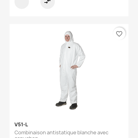
compare_arrows
favorite_border
V51-L
Combinaison antistatique blanche avec