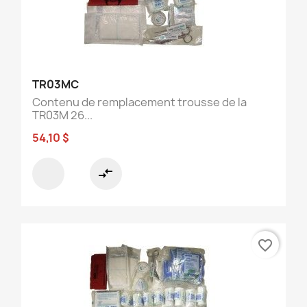
TR03MC
Contenu de remplacement trousse de la
TR03M 26...
54,10 $
compare_arrows
favorite_border