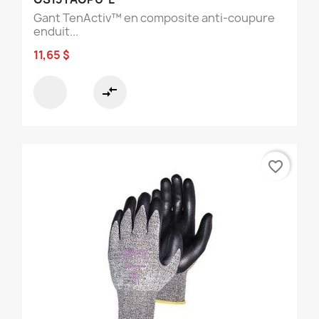
Gant TenActiv™ en composite anti-coupure
enduit...
11,65 $
compare_arrows
favorite_border