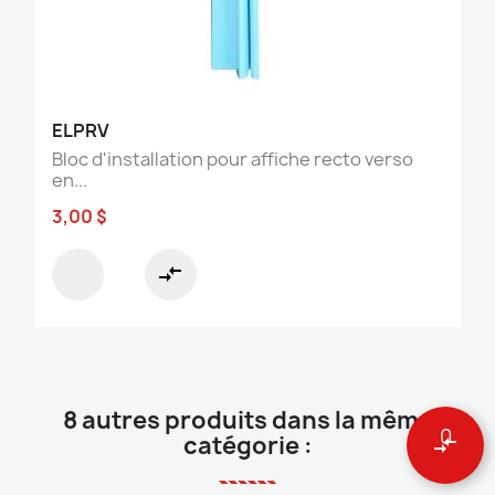
ELPRV
Bloc d'installation pour affiche recto verso
en...
3,00 $
compare_arrows
8 autres produits dans la même
0
catégorie :
compare_arrows