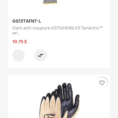
GS13TAFNT-L
Gant anti-coupure ASTM/ANSI A3 TenActiv™
en...
10,75 $
compare_arrows
favorite_border