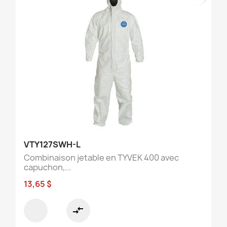
VTY127SWH-L
Combinaison jetable en TYVEK 400 avec
capuchon,...
13,65 $
compare_arrows