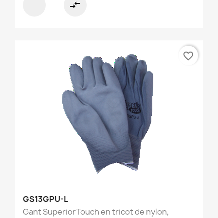
compare_arrows
favorite_border
GS13GPU-L
Gant SuperiorTouch en tricot de nylon,