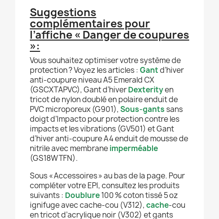
Suggestions
complémentaires pour
l’affiche « Danger de coupures
»:
Vous souhaitez optimiser votre système de
protection ? Voyez les articles :
Gant
d’hiver
anti‑coupure niveau A5 Emerald CX
(GSCXTAPVC), Gant d’hiver
Dexterity
en
tricot de nylon doublé en polaire enduit de
PVC microporeux (G901),
Sous‑gants
sans
doigt d’Impacto pour protection contre les
impacts et les vibrations (GV501) et Gant
d’hiver anti‑coupure A4 enduit de mousse de
nitrile avec membrane
imperméable
(GS18WTFN).
Sous « Accessoires » au bas de la page. Pour
compléter votre EPI, consultez les produits
suivants :
Doublure
100 % coton tissé 5 oz
ignifuge avec cache‑cou (V312),
cache
‑cou
en tricot d’acrylique noir (V302) et gants