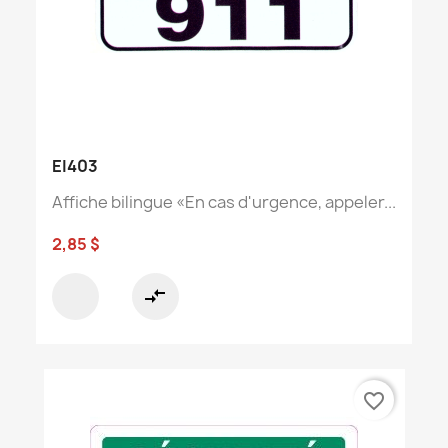
EI403
Affiche bilingue «En cas d'urgence, appeler...
2,85 $
compare_arrows
favorite_border