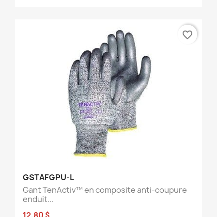
favorite_border
GSTAFGPU-L
Gant TenActiv™ en composite anti-coupure
enduit...
12,80 $