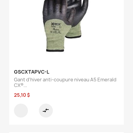
GSCXTAPVC-L
Gant d’hiver anti-coupure niveau A5 Emerald
CX®...
25,10 $
compare_arrows