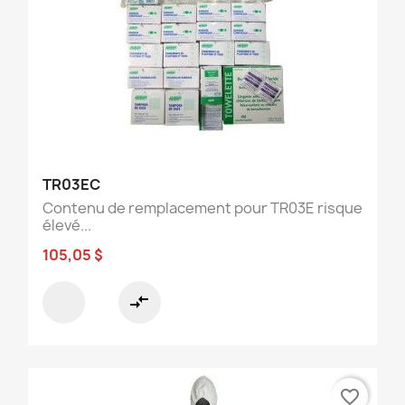
TR03EC
Contenu de remplacement pour TR03E risque
élevé...
105,05 $
compare_arrows
favorite_border