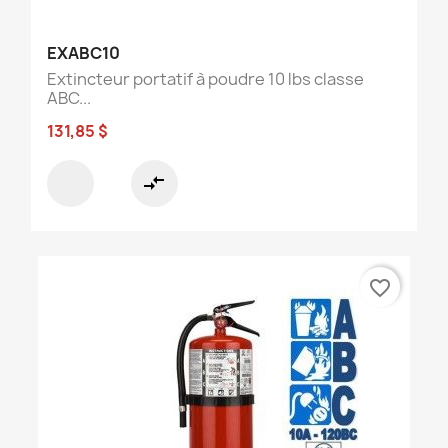
EXABC10
Extincteur portatif à poudre 10 lbs classe
ABC...
131,85 $
compare_arrows
favorite_border