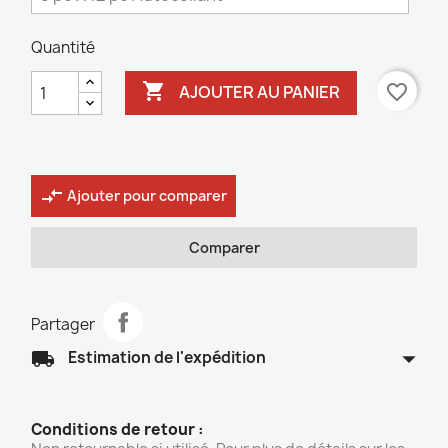
Quantité

favorite_border
AJOUTER AU PANIER
compare_arrows
Ajouter pour comparer
Comparer
Partager
arrow_drop_down
local_shipping
Estimation de l'expédition
Conditions de retour :