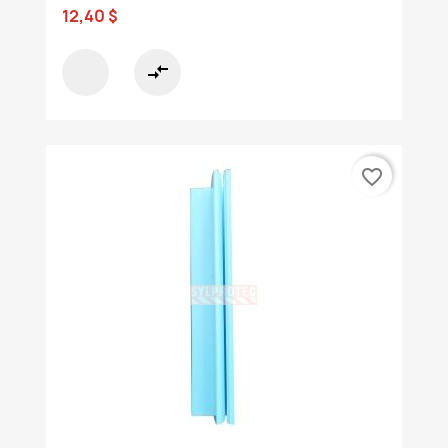
12,40 $
compare_arrows
favorite_border