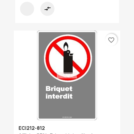
compare_arrows
favorite_border
ECI212-812