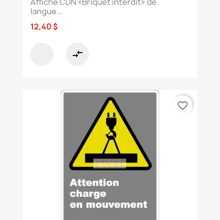
Affiche CDN «Briquet interdit» de
langue...
12,40 $
compare_arrows
favorite_border