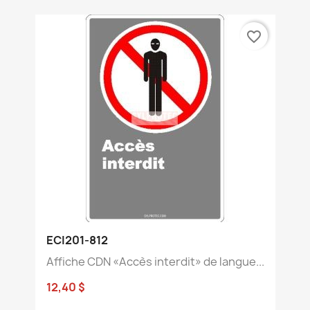
favorite_border
ECI201-812
Affiche CDN «Accès interdit» de langue...
12,40 $