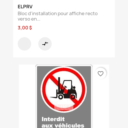
ELPRV
Bloc d'installation pour affiche recto
verso en...
3,00 $
compare_arrows
favorite_border