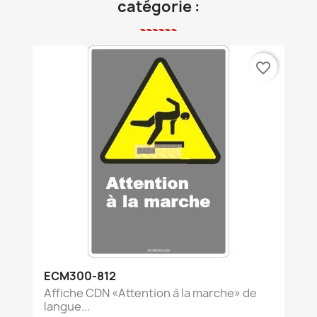
catégorie :
favorite_border
ECM300-812
Affiche CDN «Attention à la marche» de
langue...