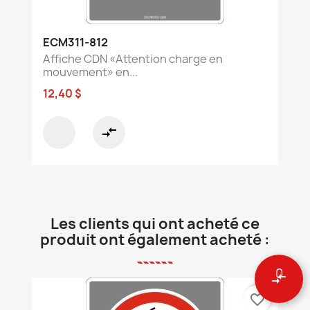
ECM311-812
Affiche CDN «Attention charge en
mouvement» en...
12,40 $
compare_arrows
Les clients qui ont acheté ce
produit ont également acheté :
0
compare_arrows
favorite_border