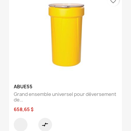
favorite_border
ABUE55
Grand ensemble universel pour déversement
de...
658,65 $
compare_arrows