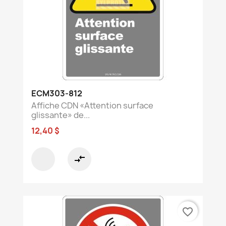
ECM303-812
Affiche CDN «Attention surface
glissante» de...
12,40 $
compare_arrows
favorite_border