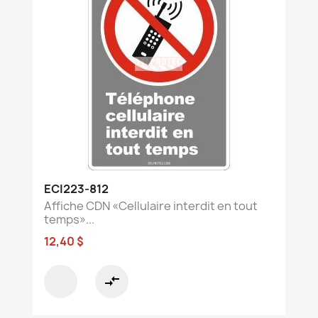
ECI223-812
Affiche CDN «Cellulaire interdit en tout
temps»...
12,40 $
compare_arrows