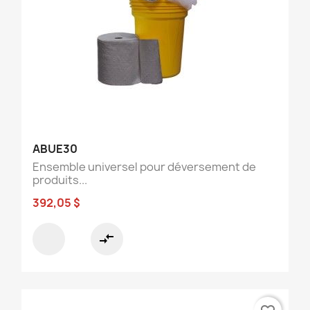
ABUE30
Ensemble universel pour déversement de
produits...
392,05 $
compare_arrows