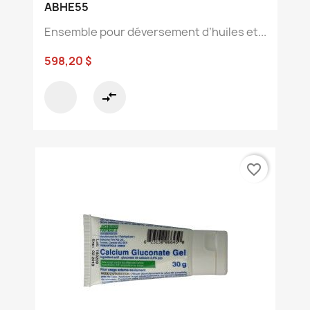
ABHE55
Ensemble pour déversement d’huiles et...
598,20 $
compare_arrows
favorite_border