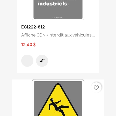
ECI222-812
Affiche CDN «Interdit aux véhicules...
12,40 $
compare_arrows
favorite_border