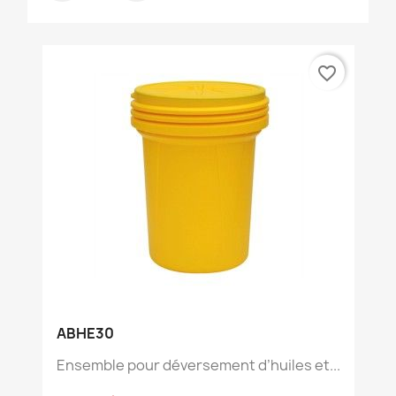
favorite_border
ABHE30
Ensemble pour déversement d’huiles et...