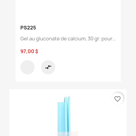
PS225
Gel au gluconate de calcium, 30 gr. pour...
97,00 $
compare_arrows
favorite_border