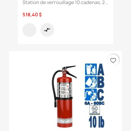
Station de verrouillage 10 cadenas, 2...
518,40 $
compare_arrows
favorite_border