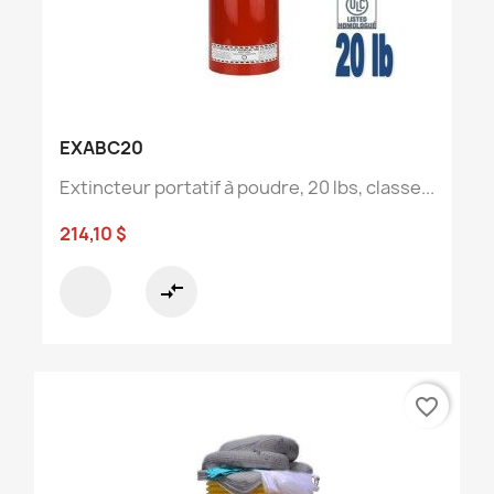
EXABC20
Extincteur portatif à poudre, 20 lbs, classe...
214,10 $
compare_arrows
favorite_border