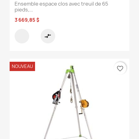
Ensemble espace clos avec treuil de 65
pieds,...
3 669,85 $
compare_arrows
NOUVEAU
favorite_border