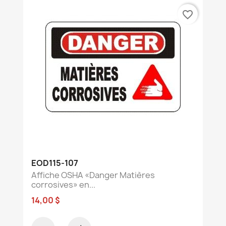
favorite_border
EOD115-107
Affiche OSHA «Danger Matières
corrosives» en...
14,00 $