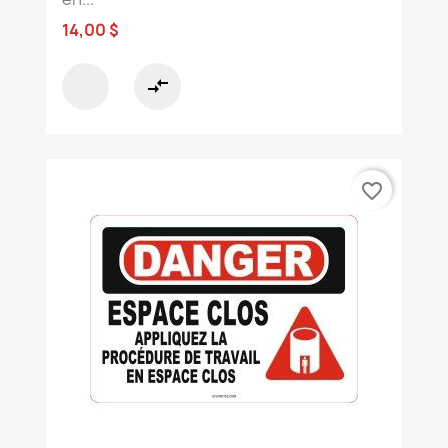
14,00 $
compare_arrows
favorite_border