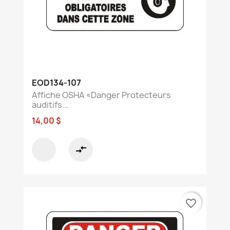
EOD134-107
Affiche OSHA «Danger Protecteurs
auditifs...
14,00 $
compare_arrows
favorite_border