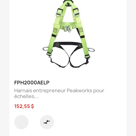
FPH2000AELP
Harnais entrepreneur Peakworks pour
échelles,...
152,55 $
compare_arrows