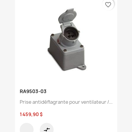
favorite_border
RA9503-03
Prise antidéflagrante pour ventilateur /...
1 459,90 $
compare_arrows