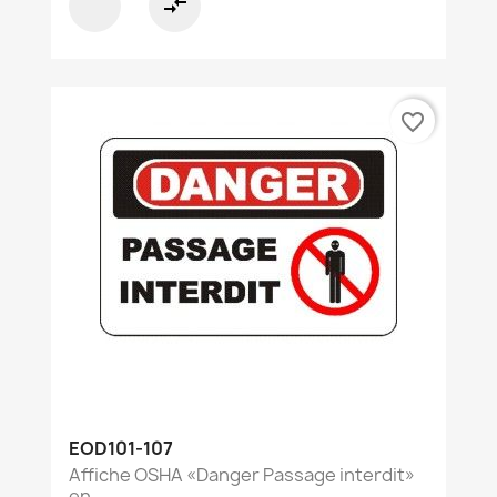
compare_arrows
favorite_border
EOD101-107
Affiche OSHA «Danger Passage interdit»
en...