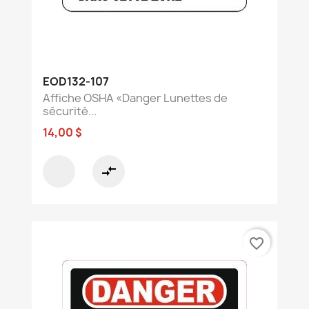
EOD132-107
Affiche OSHA «Danger Lunettes de
sécurité...
14,00 $
compare_arrows
favorite_border