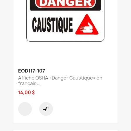
EOD117-107
Affiche OSHA «Danger Caustique» en
français:...
14,00 $
compare_arrows