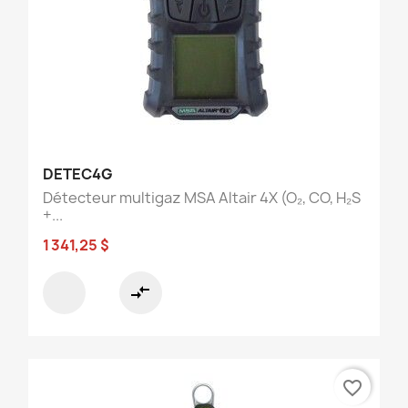
DETEC4G
Détecteur multigaz MSA Altair 4X (O₂, CO, H₂S
+...
1 341,25 $
compare_arrows
favorite_border