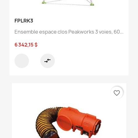
FPLRK3
Ensemble espace clos Peakworks 3 voies, 60...
6 342,15 $
compare_arrows
favorite_border