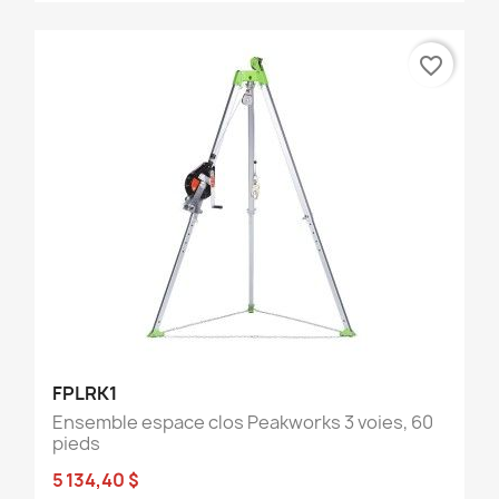
favorite_border
FPLRK1
Ensemble espace clos Peakworks 3 voies, 60
pieds
5 134,40 $