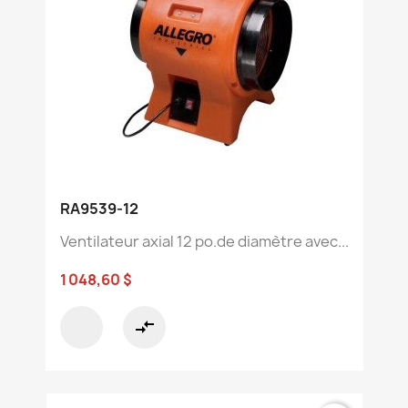
RA9539-12
Ventilateur axial 12 po.de diamètre avec...
1 048,60 $
compare_arrows