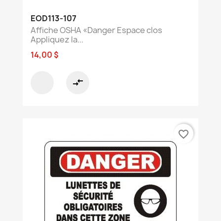
EOD113-107
Affiche OSHA «Danger Espace clos
Appliquez la...
14,00 $
compare_arrows
favorite_border