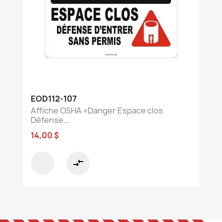
EOD112-107
Affiche OSHA «Danger Espace clos
Défense...
14,00 $
compare_arrows