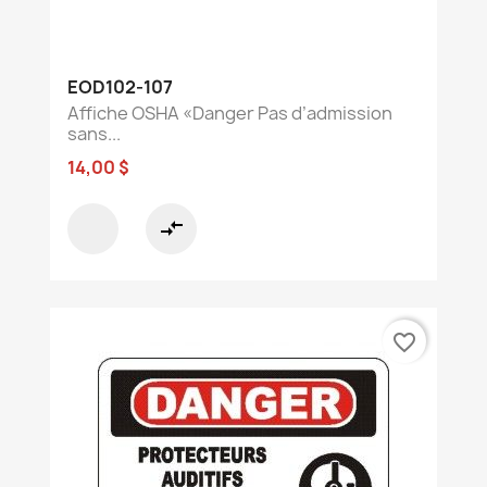
EOD102-107
Affiche OSHA «Danger Pas d’admission
sans...
14,00 $
compare_arrows
favorite_border