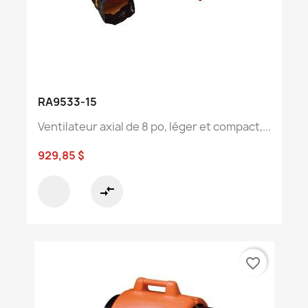
RA9533-15
Ventilateur axial de 8 po, léger et compact,...
929,85 $
compare_arrows
favorite_border