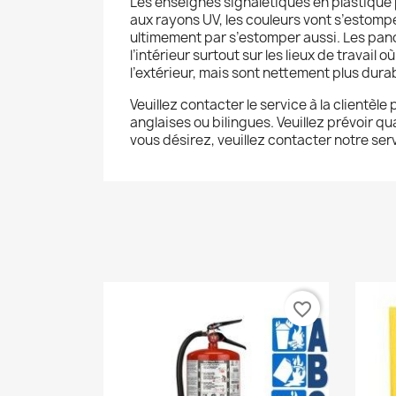
Les enseignes signalétiques en plastique p
aux rayons UV, les couleurs vont s’estomp
ultimement par s’estomper aussi. Les panc
l’intérieur surtout sur les lieux de travail 
l’extérieur, mais sont nettement plus durabl
Veuillez contacter le service à la clientèl
anglaises ou bilingues. Veuillez prévoir q
vous désirez, veuillez contacter notre serv
favorite_border