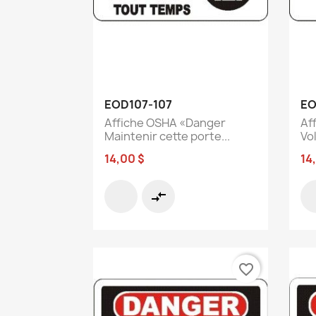
Aperçu rapide

EOD107-107
EO
Affiche OSHA «Danger
Af
Maintenir cette porte...
Vol
14,00 $
14
compare_arrows
favorite_border