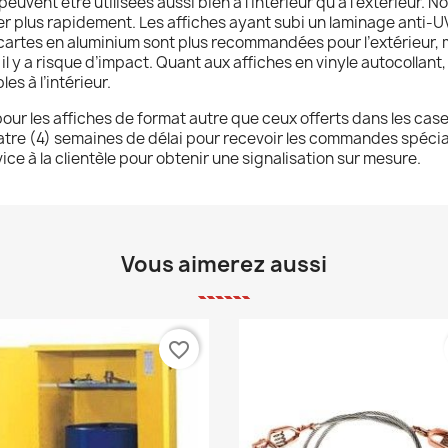
euvent être utilisées aussi bien à l’intérieur qu’à l’extérieur.
er plus rapidement. Les affiches ayant subi un laminage anti-UV
artes en aluminium sont plus recommandées pour l’extérieur, ma
où il y a risque d’impact. Quant aux affiches en vinyle autocollant, 
es à l’intérieur.
e pour les affiches de format autre que ceux offerts dans les cas
uatre (4) semaines de délai pour recevoir les commandes spécial
ice à la clientèle pour obtenir une signalisation sur mesure.
Vous aimerez aussi
favorite_border