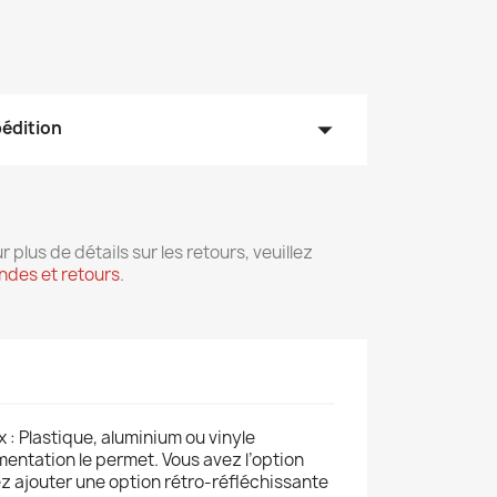
arrow_drop_down
pédition
r plus de détails sur les retours, veuillez
des et retours
.
 : Plastique, aluminium ou vinyle
ementation le permet. Vous avez l’option
ez ajouter une option rétro-réfléchissante