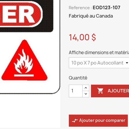
EOD123-107
Reference :
Fabriqué au Canada
14,00 $
Affiche dimensions et matéria
Quantité

AJOUTER
compare_arrows
Ajouter pour comparer