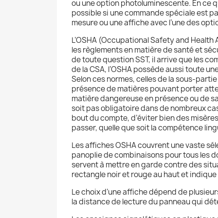
ou une option photoluminescente. En ce qui 
possible si une commande spéciale est pas
mesure ou une affiche avec l’une des opt
L’OSHA (Occupational Safety and Health As
les règlements en matière de santé et séc
de toute question SST, il arrive que les c
de la CSA, l’OSHA possède aussi toute un
Selon ces normes, celles de la sous-partie
présence de matières pouvant porter attein
matière dangereuse en présence ou de sa pr
soit pas obligatoire dans de nombreux ca
bout du compte, d’éviter bien des misère
passer, quelle que soit la compétence lingu
Les affiches OSHA couvrent une vaste sél
panoplie de combinaisons pour tous les do
servent à mettre en garde contre des situ
rectangle noir et rouge au haut et indiqu
Le choix d’une affiche dépend de plusieurs
la distance de lecture du panneau qui déterm