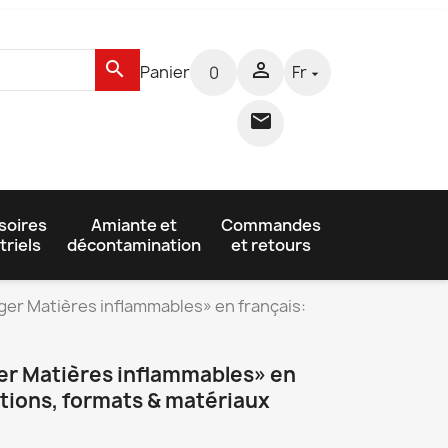
search

Panier
Fr
0


soires
Amiante et
Commandes
triels
décontamination
et retours
er Matières inflammables» en français:
r Matières inflammables» en
ptions, formats & matériaux