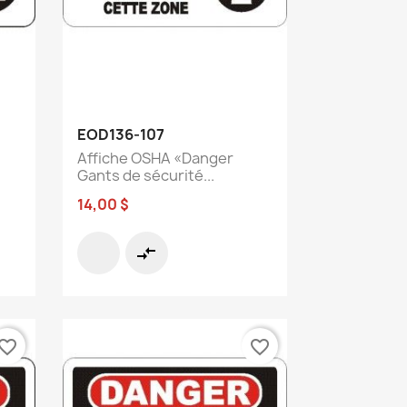
Aperçu rapide

EOD136-107
Affiche OSHA «Danger
Gants de sécurité...
14,00 $
compare_arrows
vorite_border
favorite_border