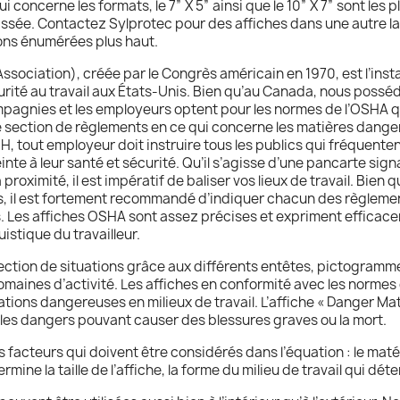
concerne les formats, le 7” X 5” ainsi que le 10” X 7” sont les p
sée. Contactez Sylprotec pour des affiches dans une autre lan
ions énumérées plus haut.
sociation), créée par le Congrès américain en 1970, est l’ins
urité au travail aux États-Unis. Bien qu’au Canada, nous poss
ompagnies et les employeurs optent pour les normes de l’OSHA qui
e section de règlements en ce qui concerne les matières dange
 H, tout employeur doit instruire tous les publics qui fréquente
te à leur santé et sécurité. Qu’il s’agisse d’une pancarte sig
oximité, il est impératif de baliser vos lieux de travail. Bien 
s, il est fortement recommandé d’indiquer chacun des règlemen
s. Les affiches OSHA sont assez précises et expriment efficac
istique du travailleur.
ection de situations grâce aux différents entêtes, pictogramm
maines d’activité. Les affiches en conformité avec les normes 
ations dangereuses en milieux de travail. L’affiche « Danger M
e les dangers pouvant causer des blessures graves ou la mort.
 facteurs qui doivent être considérés dans l’équation : le maté
ine la taille de l’affiche, la forme du milieu de travail qui déte