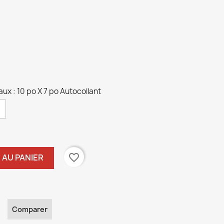
ux : 10 po X 7 po Autocollant
favorite_border
 AU PANIER
Comparer