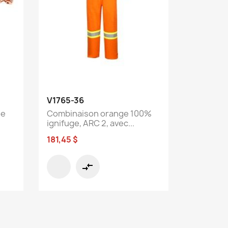
Aperçu rapide

V1765-36
le
Combinaison orange 100%
ignifuge, ARC 2, avec...
181,45 $
compare_arrows