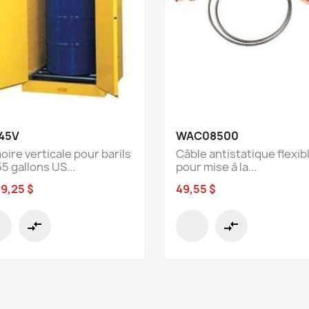
Aperçu rapide
Aperçu rapide


45V
WAC08500
oire verticale pour barils
Câble antistatique flexib
5 gallons US...
pour mise à la...
29,25 $
49,55 $
compare_arrows
compare_arrows