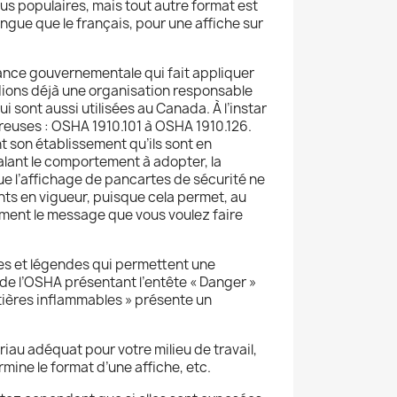
lus populaires, mais tout autre format est
gue que le français, pour une affiche sur
tance gouvernementale qui fait appliquer
édions déjà une organisation responsable
 sont aussi utilisées au Canada. À l’instar
reuses : OSHA 1910.101 à OSHA 1910.126.
nt son établissement qu’ils sont en
nalant le comportement à adopter, la
que l’affichage de pancartes de sécurité ne
ts en vigueur, puisque cela permet, au
ement le message que vous voulez faire
es et légendes qui permettent une
de l’OSHA présentant l’entête « Danger »
atières inflammables » présente un
riau adéquat pour votre milieu de travail,
rmine le format d’une affiche, etc.