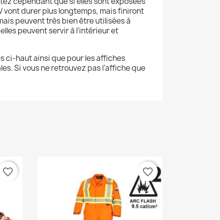
 Notez cependant que si elles sont exposées
 vont durer plus longtemps, mais finiront
is peuvent très bien être utilisées à
elles peuvent servir à l’intérieur et
es ci-haut ainsi que pour les affiches
es. Si vous ne retrouvez pas l’affiche que
favorite_border
favorite_border