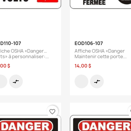
Aperçu rapide
Aperçu rapide


D110-107
EOD106-107
fiche OSHA «Danger…
Affiche OSHA «Danger
ts» à personnaliser:...
Maintenir cette porte...
,00 $
14,00 $
compare_arrows
compare_arrows
favorite_border
fa