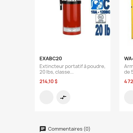
Aperçu rapide

EXABC20
WA
Extincteur portatif à poudre,
Arm
20 lbs, classe...
de 5
214,10 $
4 7
compare_arrows
Commentaires (0)