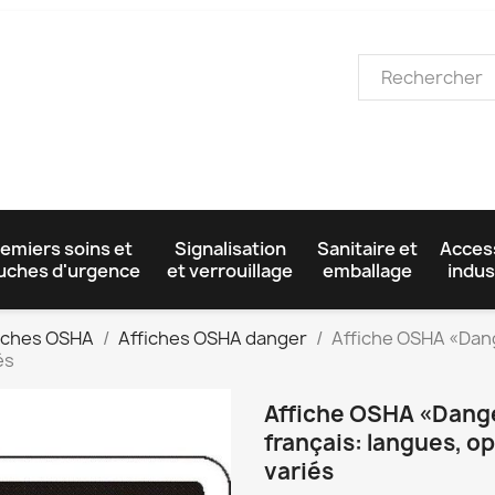
emiers soins et
Signalisation
Sanitaire et
Acces
uches d'urgence
et verrouillage
emballage
indus
iches OSHA
Affiches OSHA danger
Affiche OSHA «Dang
és
Affiche OSHA «Dange
français: langues, o
variés