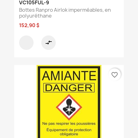
VC105FUL-9
Bottes Ranpro Airlok imperméables, en
polyuréthane
152,90 $
compare_arrows
favorite_border