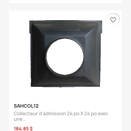
favorite_border
SAHCOL12
Collecteur d’admission 24 po X 24 po avec
une...
184,85 $