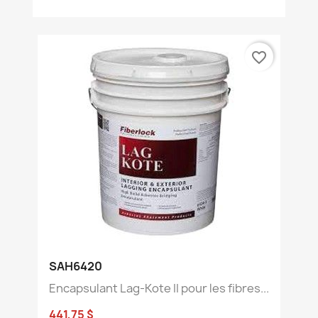
favorite_border
SAH6420
Encapsulant Lag-Kote II pour les fibres...
441,75 $