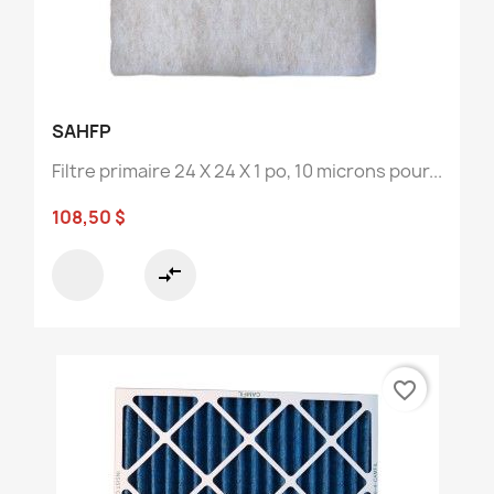
SAHFP
Filtre primaire 24 X 24 X 1 po, 10 microns pour...
108,50 $
compare_arrows
favorite_border