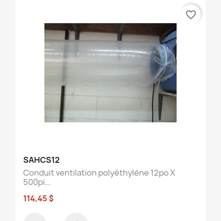
favorite_border
SAHCS12
Conduit ventilation polyéthylène 12po X
500pi...
114,45 $