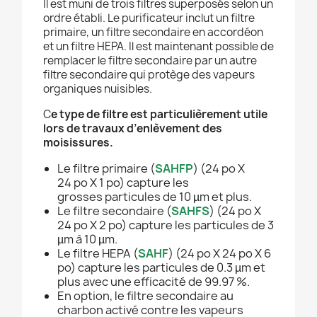
Il est muni de trois filtres superposés selon un
ordre établi. Le purificateur inclut un filtre
primaire, un filtre secondaire en accordéon
et un filtre HEPA. Il est maintenant possible de
remplacer le filtre secondaire par un autre
filtre secondaire qui protège des vapeurs
organiques nuisibles.
C
e type de filtre est particulièrement utile
lors de travaux d’enlèvement des
moisissures.
Le filtre primaire (
SAHFP
) (24 po X
24 po X 1 po) capture les
grosses particules de 10 µm et plus.
Le filtre secondaire (
SAHFS
) (24 po X
24 po X 2 po) capture les particules de 3
µm à 10 µm.
Le filtre HEPA (
SAHF
) (24 po X 24 po X 6
po) capture les particules de 0.3 µm et
plus avec une efficacité de 99.97 %.
En option, le filtre secondaire au
charbon activé contre les vapeurs