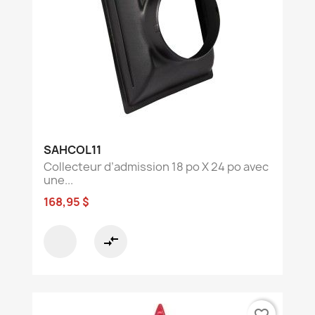
SAHCOL11
Collecteur d’admission 18 po X 24 po avec
une...
168,95 $
compare_arrows
favorite_border