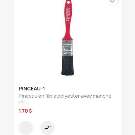
PINCEAU-1
Pinceau en fibre polyester avec manche
de...
1,70 $
compare_arrows