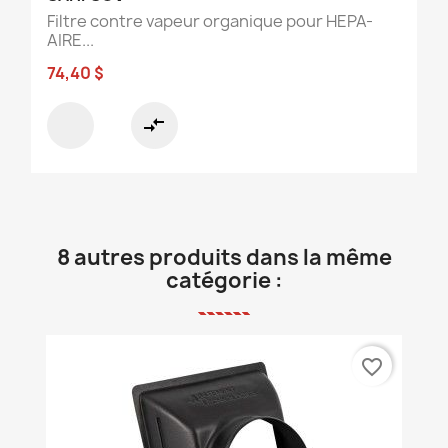
Filtre contre vapeur organique pour HEPA-
AIRE...
74,40 $
compare_arrows
8 autres produits dans la même
catégorie :
favorite_border