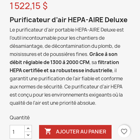
1 522,15 $
Purificateur d’air HEPA-AIRE Deluxe
Le purificateur d’air portable HEPA-AIRE Deluxe est
l’outil incontournable pour les chantiers de
désamiantage, de décontamination du plomb, de
moisissures et de poussières fines.
Grâce à son
débit réglable de 1300 à 2000 CFM
, sa
filtration
HEPA certifiée et sa robustesse industrielle
, il
garantit une purification de l’air fiable et conforme
aux normes de sécurité. Ce purificateur d’air HEPA
est conçu pour les environnements exigeants où la
qualité de l’air est une priorité absolue.
Quantité

favorite_border
AJOUTER AU PANIER