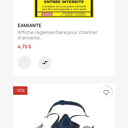
EAMIANTE
Affiche réglementaire pour chantier
d'amiante...
4,75 $
compare_arrows
-10%
favorite_border