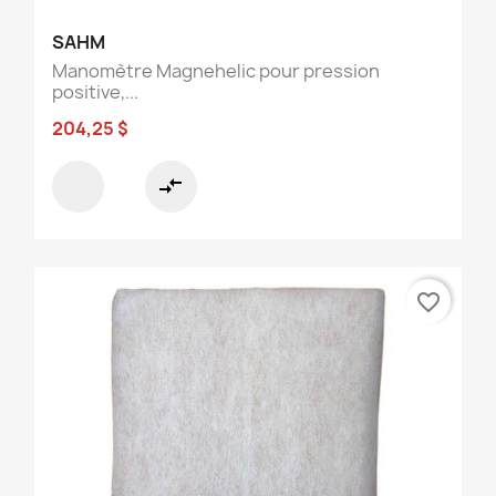
SAHM
Manomètre Magnehelic pour pression
positive,...
204,25 $
compare_arrows
favorite_border