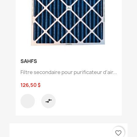
SAHFS
Filtre secondaire pour purificateur d’air...
126,50 $
compare_arrows
favorite_border