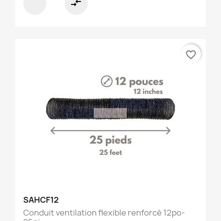
compare_arrows
favorite_border
SAHCF12
Conduit ventilation flexible renforcé 12po-