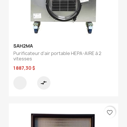
SAH2MA
Purificateur d’air portable HEPA-AIRE à 2
vitesses
1 887,30 $
compare_arrows
favorite_border