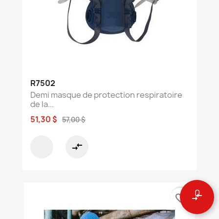
R7502
Demi masque de protection respiratoire
de la...
51,30 $
57,00 $
compare_arrows
0
compare_arrows
favorite_border