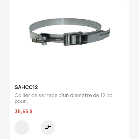
SAHCC12
Collier de serrage d’un diamètre de 12 po
pour...
35,65 $
compare_arrows