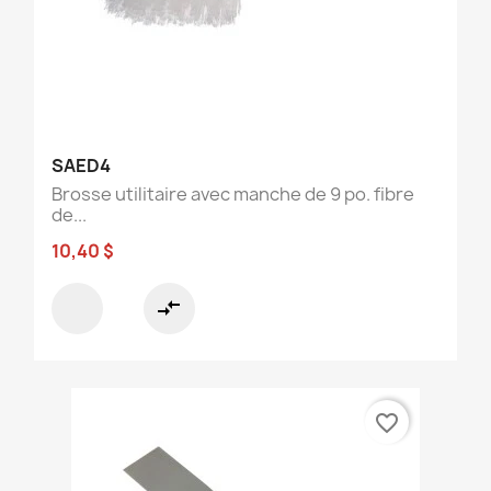
SAED4
Brosse utilitaire avec manche de 9 po. fibre
de...
10,40 $
compare_arrows
favorite_border