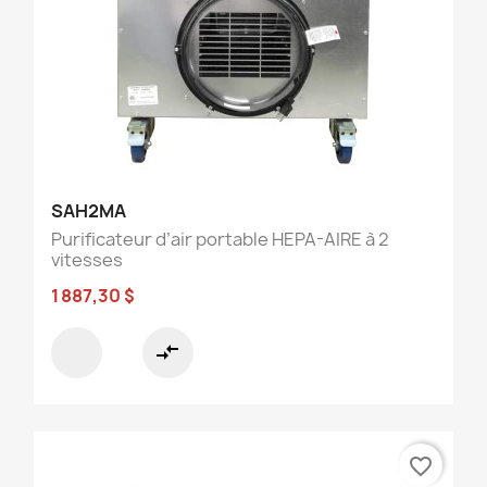
SAH2MA
Purificateur d’air portable HEPA-AIRE à 2
vitesses
1 887,30 $
compare_arrows
favorite_border