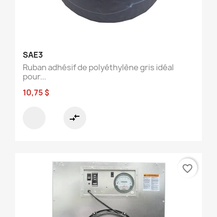
SAE3
Ruban adhésif de polyéthylène gris idéal
pour...
10,75 $
compare_arrows
favorite_border