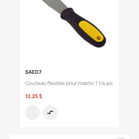
SAED7
Couteau flexible pour mastic 1 1/4 po.
12,25 $
compare_arrows