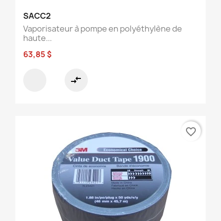
SACC2
Vaporisateur à pompe en polyéthylène de
haute...
63,85 $
compare_arrows
favorite_border