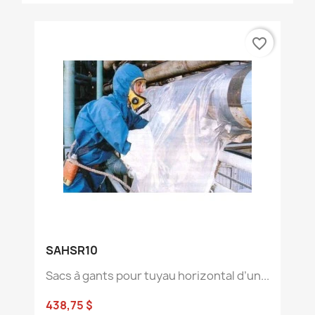
favorite_border
SAHSR10
Sacs à gants pour tuyau horizontal d’un...
438,75 $