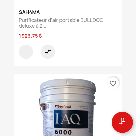
SAH4MA
Purificateur d’air portable BULLDOG
deluxe à 2...
1 923,75 $
compare_arrows
favorite_border
0
compare_arrows