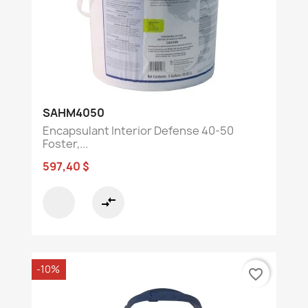
SAHM4050
Encapsulant Interior Defense 40-50
Foster,...
597,40 $
compare_arrows
-10%
favorite_border