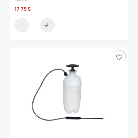
17,75 $
compare_arrows
favorite_border