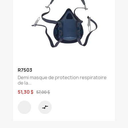
R7503
Demi masque de protection respiratoire
de la...
51,30 $
57,00 $
compare_arrows