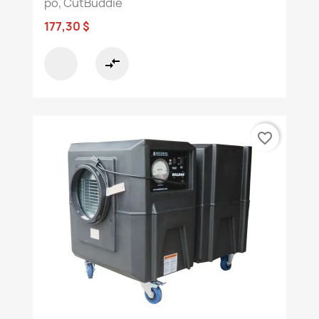
po, CutBuddie
177,30 $
compare_arrows
favorite_border