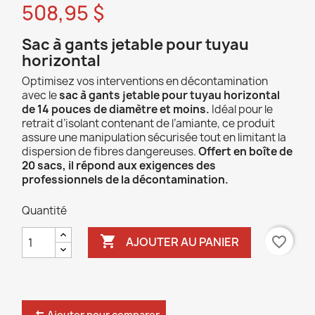
508,95 $
Sac à gants jetable pour tuyau
horizontal
Optimisez vos interventions en décontamination
avec le
sac à gants jetable pour tuyau horizontal
de 14 pouces de diamètre et moins.
Idéal pour le
retrait d’isolant contenant de l’amiante, ce produit
assure une manipulation sécurisée tout en limitant la
dispersion de fibres dangereuses.
Offert en boîte de
20 sacs, il répond aux exigences des
professionnels de la décontamination.
Quantité

favorite_border
AJOUTER AU PANIER
Ajouter pour comparer