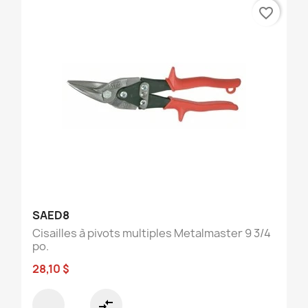
favorite_border
SAED8
Cisailles à pivots multiples Metalmaster 9 3/4
po.
28,10 $
compare_arrows