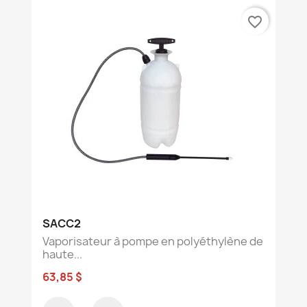
favorite_border
SACC2
Vaporisateur à pompe en polyéthylène de
haute...
63,85 $