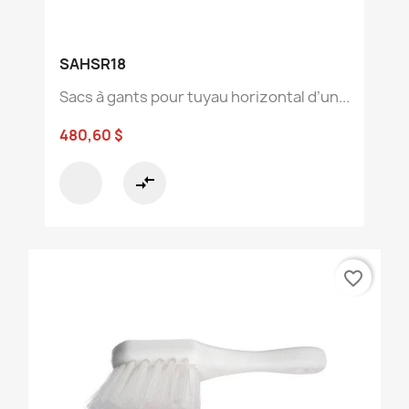
SAHSR18
Sacs à gants pour tuyau horizontal d’un...
480,60 $
compare_arrows
favorite_border