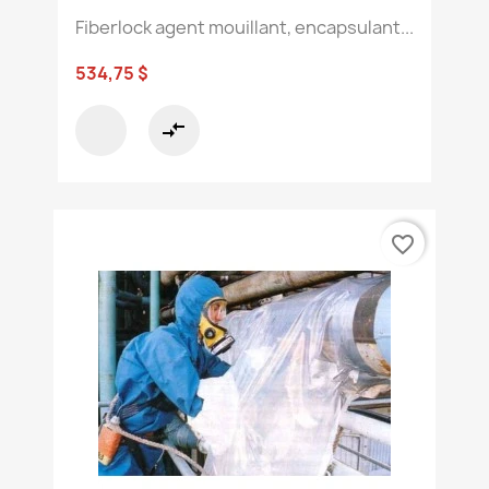
Fiberlock agent mouillant, encapsulant...
534,75 $
compare_arrows
favorite_border