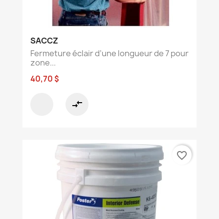
SACCZ
Fermeture éclair d’une longueur de 7 pour
zone...
40,70 $
compare_arrows
favorite_border