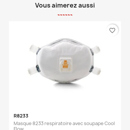
Vous aimerez aussi
favorite_border
R8233
Masque 8233 respiratoire avec soupape Cool
Flow...