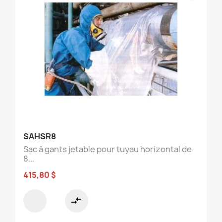
SAHSR8
Sac à gants jetable pour tuyau horizontal de
8...
415,80 $
compare_arrows