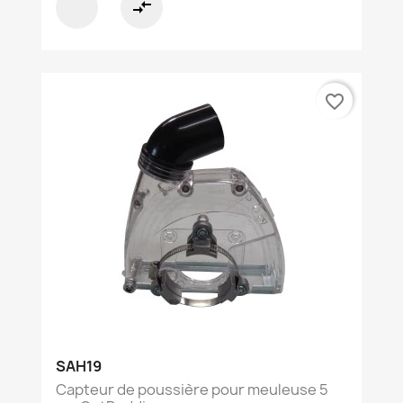
compare_arrows
favorite_border
SAH19
Capteur de poussière pour meuleuse 5