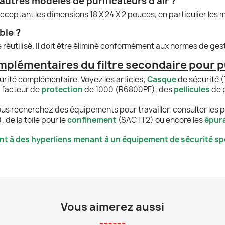
’autres modèles de purificateurs d’air ?
il acceptant les dimensions 18 X 24 X 2 pouces, en particulier l
ble ?
tre réutilisé. Il doit être éliminé conformément aux normes de ge
plémentaires du filtre secondaire pour pu
rité complémentaire. Voyez les articles;
Casque
de sécurité 
n facteur de
protection
de 1000 (R6800PF), des
pellicules
de 
ous recherchez des équipements pour travailler, consulter les 
de la toile pour le
confinement
(SACTT2) ou encore les
épur
nt à des hyperliens menant à un équipement de sécurité spé
Vous aimerez aussi