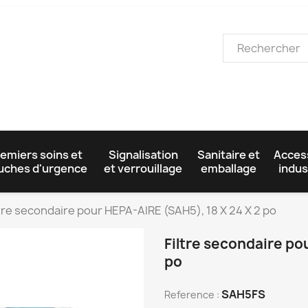
emiers soins et
Signalisation
Sanitaire et
Acces
uches d'urgence
et verrouillage
emballage
indus
ltre secondaire pour HEPA-AIRE (SAH5), 18 X 24 X 2 po
Filtre secondaire po
po
SAH5FS
Reference :