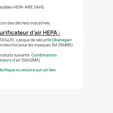
es modèles HEPA-AIRE SAH5.
stion des déchets industriels.
rificateur d’air HEPA :
(TA14LR), casque de sécurité
Okanagan
protection pour les masques 3M (R6885).
produits suivants:
Combinaison
ateurs
d’air (SAH2MA).
cifique ou encore sur un lien