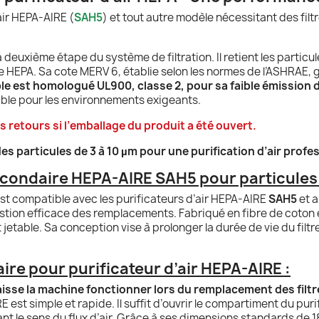
air HEPA-AIRE (
SAH5
) et tout autre modèle nécessitant des filt
 deuxième étape du système de filtration. Il retient les particu
ltre HEPA. Sa cote MERV 6, établie selon les normes de l’ASHRAE,
able est homologué UL900, classe 2, pour sa faible émission 
fiable pour les environnements exigeants.
retours si l’emballage du produit a été ouvert.
es particules de 3 à 10 µm pour une purification d’air profes
econdaire HEPA-AIRE SAH5 pour particules 
est compatible avec les purificateurs d’air HEPA-AIRE
SAH5
et a
tion efficace des remplacements. Fabriqué en fibre de coton et d
jetable. Sa conception vise à prolonger la durée de vie du filtr
aire pour purificateur d’air HEPA-AIRE :
laisse la machine fonctionner lors du remplacement des filt
 est simple et rapide. Il suffit d’ouvrir le compartiment du purifi
ant le sens du flux d’air. Grâce à ses dimensions standards de 1