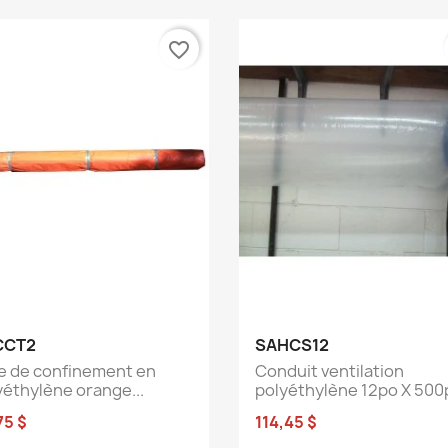
favorite_border
Aperçu rapide
Aperçu rapide


CCT2
SAHCS12
le de confinement en
Conduit ventilation
yéthylène orange...
polyéthylène 12po X 500pi
75 $
114,45 $