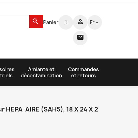
search

Panier
Fr
0


soires
Amiante et
Commandes
triels
décontamination
et retours
ur HEPA-AIRE (SAH5), 18 X 24 X 2