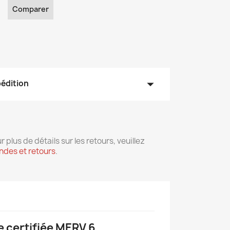
Comparer
arrow_drop_down
pédition
r plus de détails sur les retours, veuillez
des et retours
.
e certifiée MERV 6