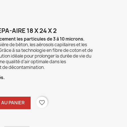
EPA-AIRE 18 X 24 X 2
ement les particules de 3 à 10 microns
,
ière de béton, les aérosols capillaires et les
râce à sa technologie en fibre de coton et de
lution idéale pour prolonger la durée de vie du
ne qualité d’air optimale dans les
et de décontamination.
és.
favorite_border
 AU PANIER