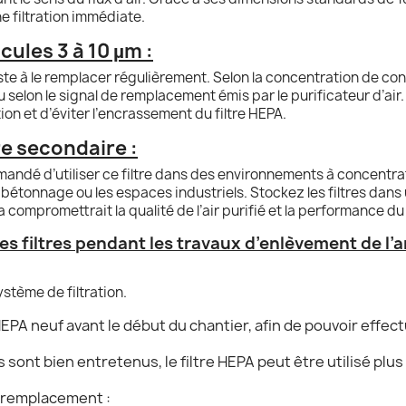
e filtration immédiate.
cules 3 à 10 µm :
siste à le remplacer régulièrement. Selon la concentration de co
ou selon le signal de remplacement émis par le purificateur d’ai
tion et d’éviter l’encrassement du filtre HEPA.
tre secondaire :
mmandé d’utiliser ce filtre dans des environnements à concent
bétonnage ou les espaces industriels. Stockez les filtres dans u
ela compromettrait la qualité de l’air purifié et la performance d
es filtres pendant les travaux d’enlèvement de l’a
ystème de filtration.
re HEPA neuf avant le début du chantier, afin de pouvoir effe
es sont bien entretenus, le filtre HEPA peut être utilisé pl
e remplacement :