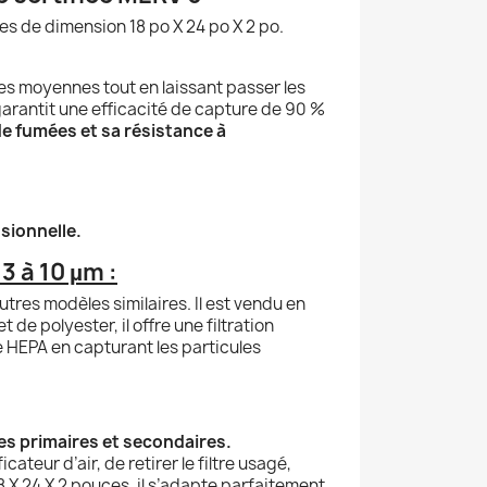
res de dimension 18 po X 24 po X 2 po.
les moyennes tout en laissant passer les
 garantit une efficacité de capture de 90 %
de fumées et sa résistance à
sionnelle.
3 à 10 µm :
utres modèles similaires. Il est vendu en
e polyester, il offre une filtration
e HEPA en capturant les particules
res primaires et secondaires.
cateur d’air, de retirer le filtre usagé,
8 X 24 X 2 pouces, il s’adapte parfaitement