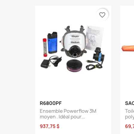
favorite_border
Aperçu rapide

R6800PF
SA
Ensemble Powerflow 3M
Toi
moyen . Idéal pour...
pol
937,75 $
69,