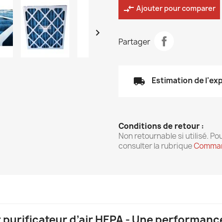
compare_arrows
Ajouter pour comparer

Partager
local_shipping
Estimation de l'ex
Conditions de retour :
Non retournable si utilisé. Pou
consulter la rubrique
Comman
r purificateur d’air HEPA - Une performanc