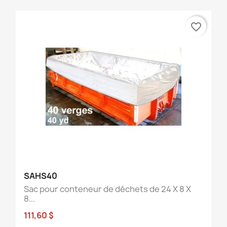
favorite_border
SAHS40
Sac pour conteneur de déchets de 24 X 8 X
8...
111,60 $