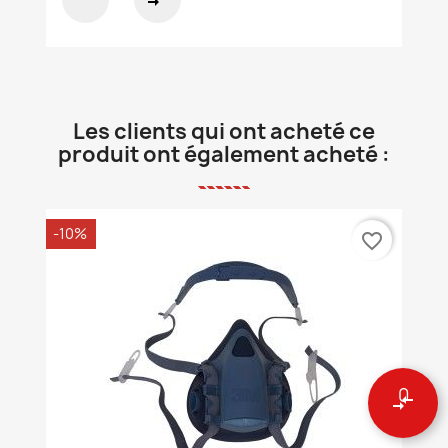
Les clients qui ont acheté ce
produit ont également acheté :
-10%
favorite_border
0
compare_arrows