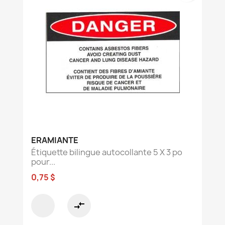
ERAMIANTE
Étiquette bilingue autocollante 5 X 3 po
pour...
0,75 $
compare_arrows