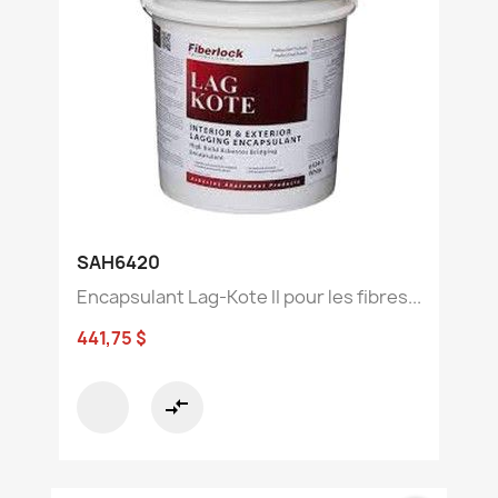
SAH6420
Encapsulant Lag-Kote II pour les fibres...
441,75 $
compare_arrows