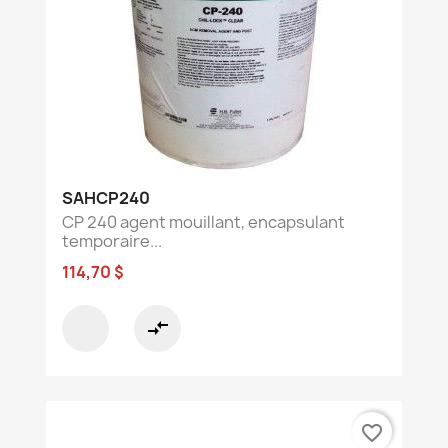
SAHCP240
CP 240 agent mouillant, encapsulant
temporaire...
114,70 $
compare_arrows
favorite_border