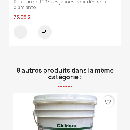
Rouleau de 100 sacs jaunes pour déchets
d’amiante
75,95 $
compare_arrows
8 autres produits dans la même
catégorie :
favorite_border