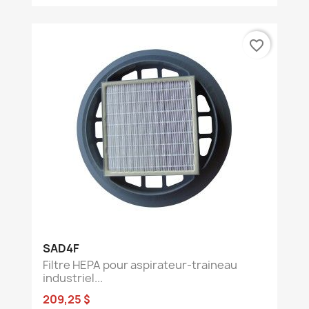
favorite_border
SAD4F
Filtre HEPA pour aspirateur-traineau
industriel...
209,25 $