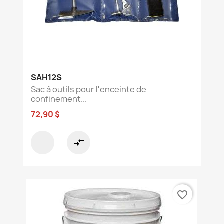
SAH12S
Sac à outils pour l'enceinte de
confinement...
72,90 $
compare_arrows
favorite_border