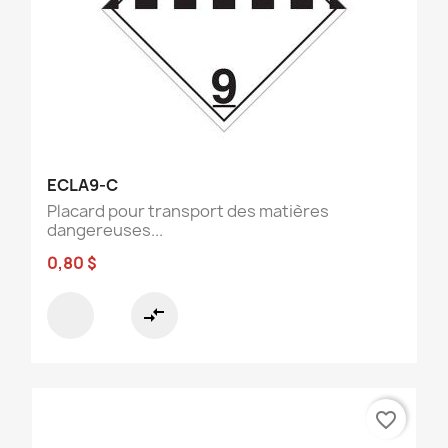
ECLA9-C
Placard pour transport des matières
dangereuses...
0,80 $
compare_arrows
favorite_border