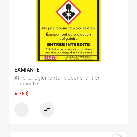
EAMIANTE
Affiche réglementaire pour chantier
d'amiante...
4,75 $
compare_arrows