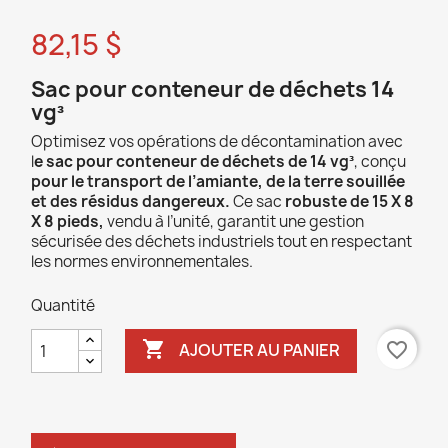
82,15 $
Sac pour conteneur de déchets 14
vg³
Optimisez vos opérations de décontamination avec
l
e sac pour conteneur de déchets de 14 vg³
, conçu
pour le transport de l’amiante, de la terre souillée
et des résidus dangereux.
Ce sac
robuste de 15 X 8
X 8 pieds,
vendu à l’unité, garantit une gestion
sécurisée des déchets industriels tout en respectant
les normes environnementales.
Quantité

favorite_border
AJOUTER AU PANIER