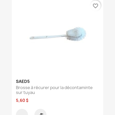
favorite_border
SAED5
Brosse à récurer pour la décontaminte
sur tuyau
5,60 $
compare_arrows