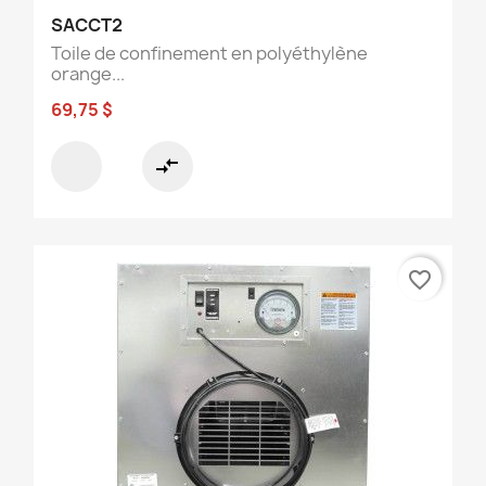
SACCT2
Toile de confinement en polyéthylène
orange...
69,75 $
compare_arrows
favorite_border