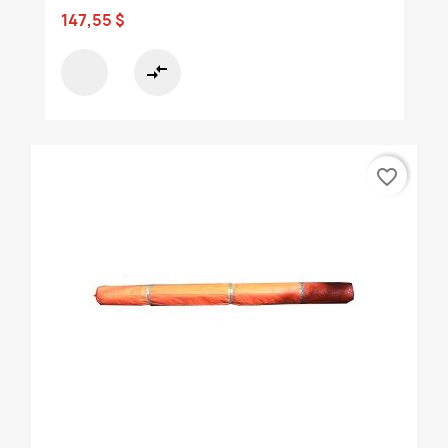
147,55 $
compare_arrows
favorite_border