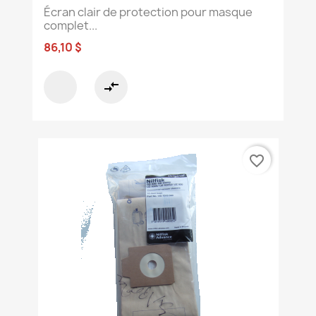
Écran clair de protection pour masque
complet...
86,10 $
compare_arrows
favorite_border