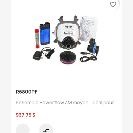
favorite_border
R6800PF
Ensemble Powerflow 3M moyen . Idéal pour...
937,75 $
compare_arrows