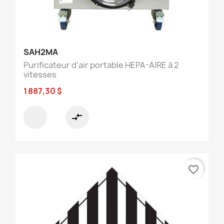
SAH2MA
Purificateur d’air portable HEPA-AIRE à 2
vitesses
1 887,30 $
compare_arrows
favorite_border