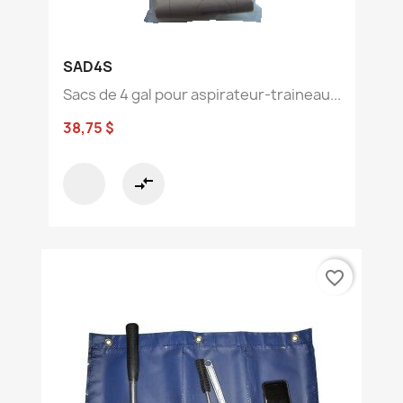
SAD4S
Sacs de 4 gal pour aspirateur-traineau...
38,75 $
compare_arrows
favorite_border