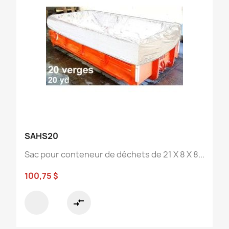
SAHS20
Sac pour conteneur de déchets de 21 X 8 X 8...
100,75 $
compare_arrows