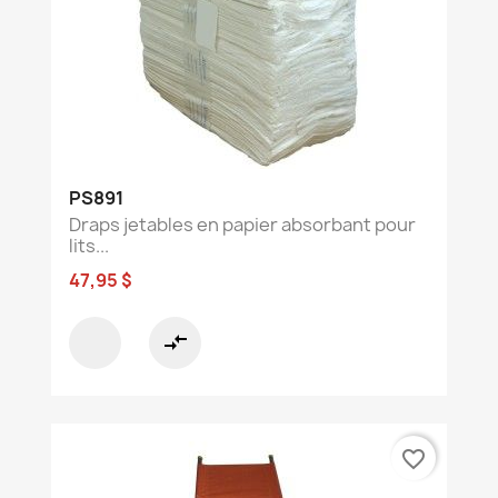
PS891
Draps jetables en papier absorbant pour
lits...
47,95 $
compare_arrows
favorite_border