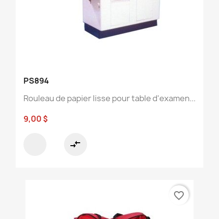
PS894
Rouleau de papier lisse pour table d'examen...
9,00 $
compare_arrows
favorite_border