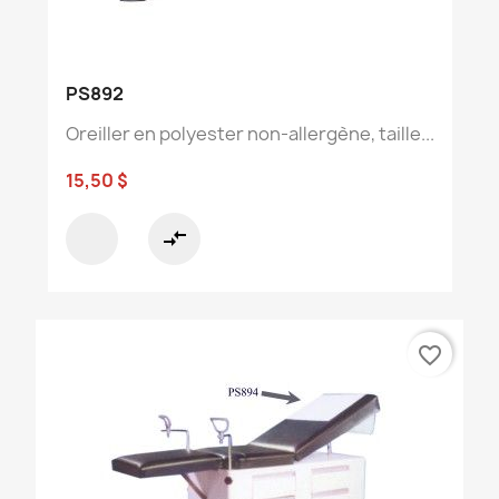
PS892
Oreiller en polyester non-allergène, taille...
15,50 $
compare_arrows
favorite_border