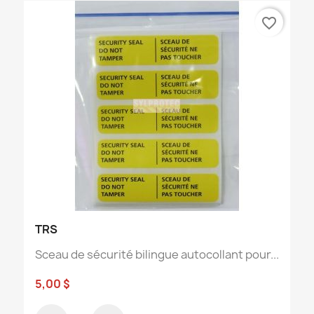
favorite_border
TRS
Sceau de sécurité bilingue autocollant pour...
5,00 $