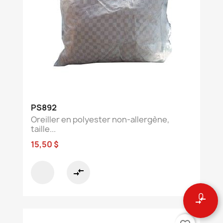
PS892
Oreiller en polyester non-allergène,
taille...
15,50 $
compare_arrows
0
compare_arrows