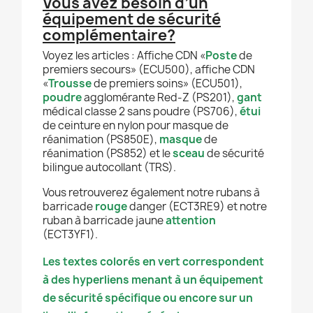
Vous avez besoin d’un
équipement de sécurité
complémentaire?
Voyez les articles : Affiche CDN «
Poste
de
premiers secours» (ECU500), affiche CDN
«
Trousse
de premiers soins» (ECU501),
poudre
agglomérante Red-Z (PS201),
gant
médical classe 2 sans poudre (PS706),
étui
de ceinture en nylon pour masque de
réanimation (PS850E),
masque
de
réanimation (PS852) et le
sceau
de sécurité
bilingue autocollant (TRS).
Vous retrouverez également notre rubans à
barricade
rouge
danger (ECT3RE9) et notre
ruban à barricade jaune
attention
(ECT3YF1).
Les textes colorés en vert correspondent
à des hyperliens menant à un équipement
de sécurité spécifique ou encore sur un