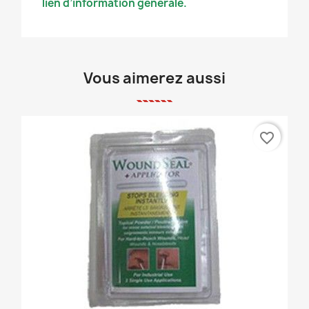
lien d’information générale.
Vous aimerez aussi
favorite_border