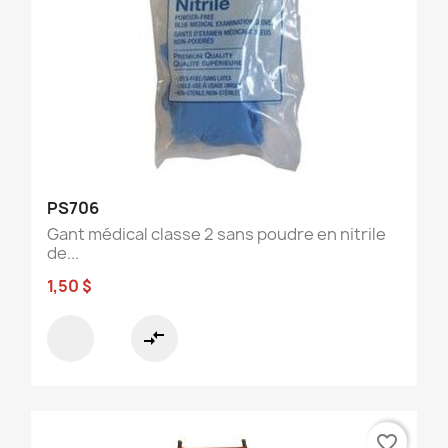
PS706
Gant médical classe 2 sans poudre en nitrile
de...
1,50 $
compare_arrows
favorite_border