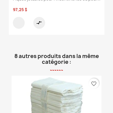
97,25 $
compare_arrows
8 autres produits dans la même
catégorie :
favorite_border