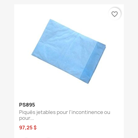
favorite_border
PS895
Piqués jetables pour l'incontinence ou
pour...
97,25 $