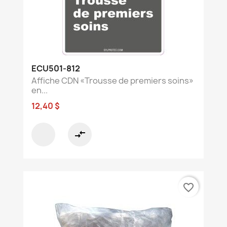
ECU501-812
Affiche CDN «Trousse de premiers soins»
en...
12,40 $
compare_arrows
favorite_border