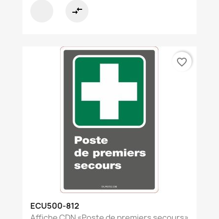
compare_arrows
favorite_border
ECU500-812
Affiche CDN «Poste de premiers secours»