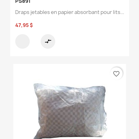
PS891
Draps jetables en papier absorbant pour lits...
47,95 $
compare_arrows
favorite_border