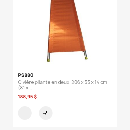
PS880
Civière pliante en deux, 206 x 55 x 14 cm
(81 x...
188,95 $
compare_arrows