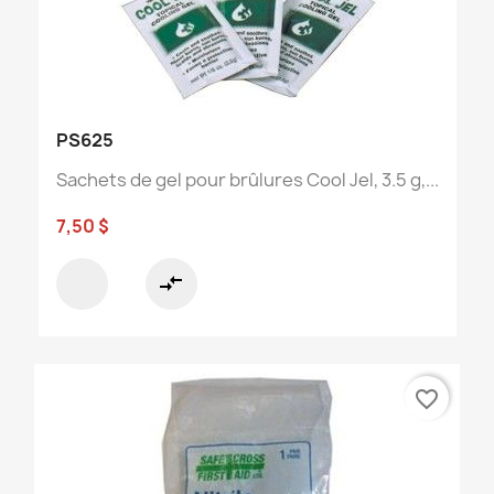
PS625
Sachets de gel pour brûlures Cool Jel, 3.5 g,...
7,50 $
compare_arrows
favorite_border