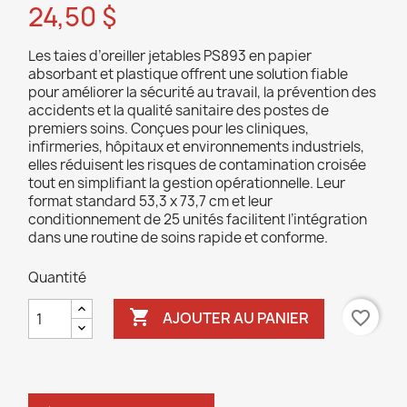
24,50 $
Les taies d’oreiller jetables PS893 en papier
absorbant et plastique offrent une solution fiable
pour améliorer la sécurité au travail, la prévention des
accidents et la qualité sanitaire des postes de
premiers soins. Conçues pour les cliniques,
infirmeries, hôpitaux et environnements industriels,
elles réduisent les risques de contamination croisée
tout en simplifiant la gestion opérationnelle. Leur
format standard 53,3 x 73,7 cm et leur
conditionnement de 25 unités facilitent l’intégration
dans une routine de soins rapide et conforme.
Quantité

favorite_border
AJOUTER AU PANIER