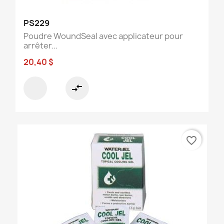
PS229
Poudre WoundSeal avec applicateur pour
arrêter...
20,40 $
compare_arrows
favorite_border