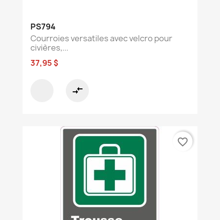
PS794
Courroies versatiles avec velcro pour
civières,...
37,95 $
compare_arrows
favorite_border