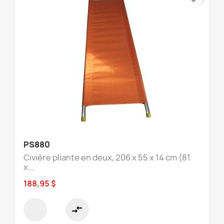
PS880
Civière pliante en deux, 206 x 55 x 14 cm (81
x...
188,95 $
compare_arrows