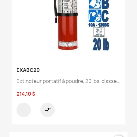
EXABC20
Extincteur portatif à poudre, 20 lbs, classe...
214,10 $
compare_arrows