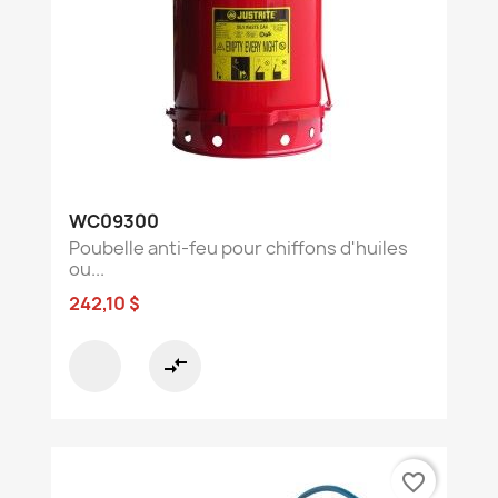
WC09300
Poubelle anti-feu pour chiffons d'huiles
ou...
242,10 $
compare_arrows
favorite_border