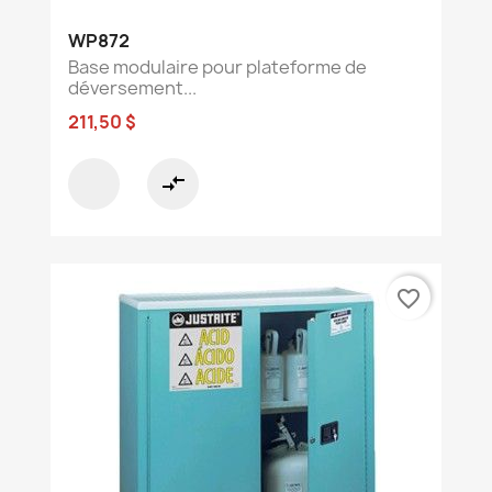
WP872
Base modulaire pour plateforme de
déversement...
211,50 $
compare_arrows
favorite_border