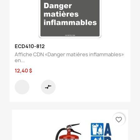
ECD410-812
Affiche CDN «Danger matières inflammables»
en...
12,40 $
compare_arrows
favorite_border