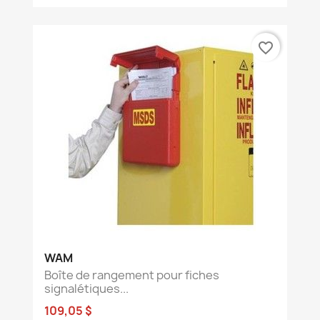
favorite_border
WAM
Boîte de rangement pour fiches
signalétiques...
109,05 $