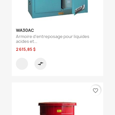
WA30AC
Armoire d’entreposage pour liquides
acides et...
2 615,85 $
compare_arrows
favorite_border