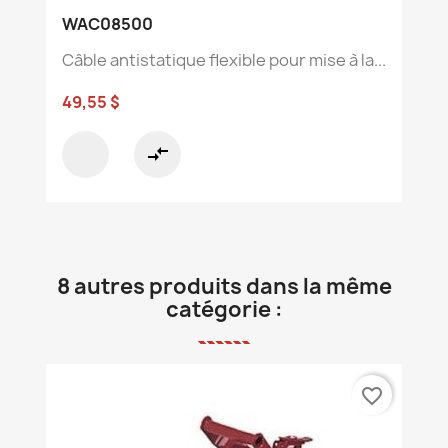
WAC08500
Câble antistatique flexible pour mise à la...
49,55 $
compare_arrows
8 autres produits dans la même
catégorie :
favorite_border