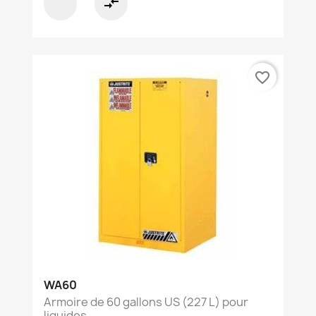
compare_arrows
favorite_border
WA60
Armoire de 60 gallons US (227 L) pour
liquides...