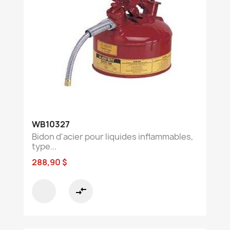
WB10327
Bidon d'acier pour liquides inflammables,
type...
288,90 $
compare_arrows