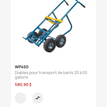
WP45D
Diables pour transport de barils 20 à 55
gallons
580,90 $
compare_arrows