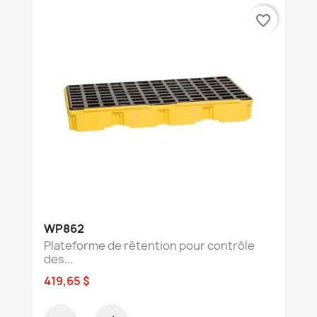
favorite_border
WP862
Plateforme de rétention pour contrôle
des...
419,65 $