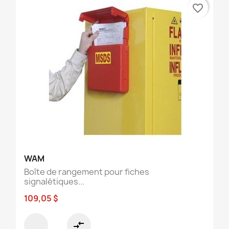
favorite_border
WAM
Boîte de rangement pour fiches
signalétiques...
109,05 $
compare_arrows