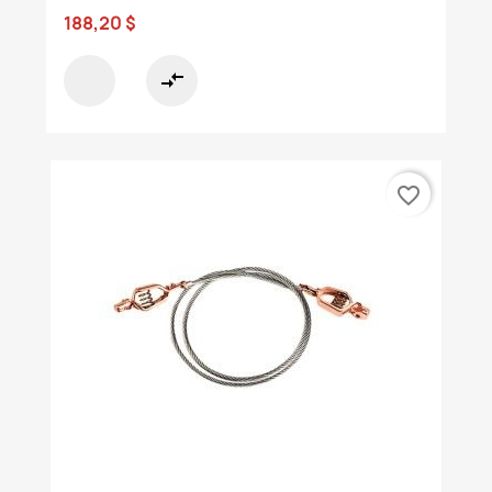
188,20 $
compare_arrows
favorite_border