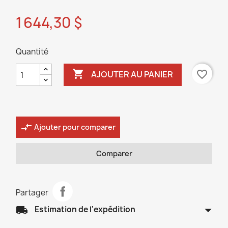
1 644,30 $
Quantité

favorite_border
AJOUTER AU PANIER
compare_arrows
Ajouter pour comparer
Comparer
Partager
arrow_drop_down
local_shipping
Estimation de l'expédition