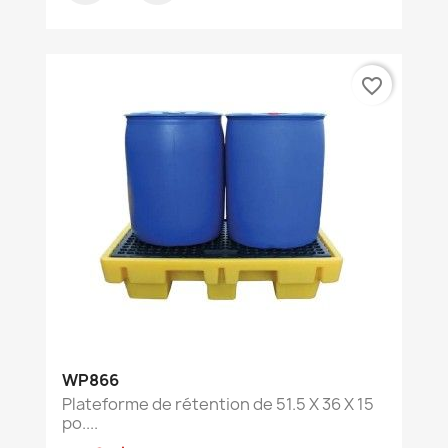
favorite_border
WP866
Plateforme de rétention de 51.5 X 36 X 15
po....