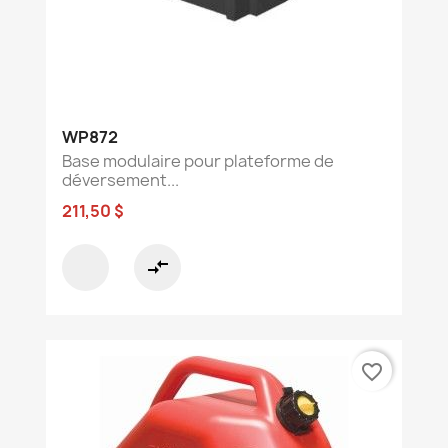
WP872
Base modulaire pour plateforme de
déversement...
211,50 $
compare_arrows
favorite_border