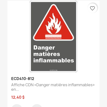
favorite_border
ECD410-812
Affiche CDN «Danger matières inflammables»
en...
12,40 $