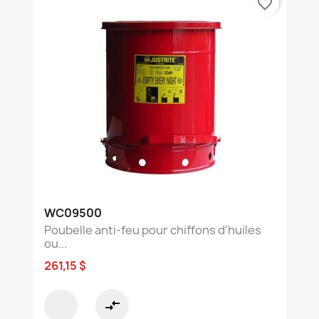
favorite_border
WC09500
Poubelle anti-feu pour chiffons d'huiles
ou...
261,15 $
compare_arrows