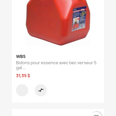
WB5
Bidons pour essence avec bec verseur 5
gal....
31,35 $
compare_arrows