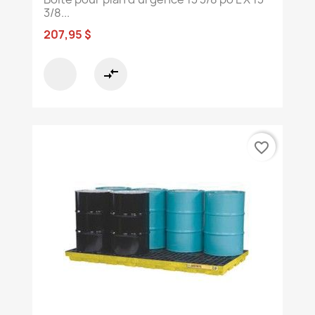
3/8...
207,95 $
compare_arrows
favorite_border