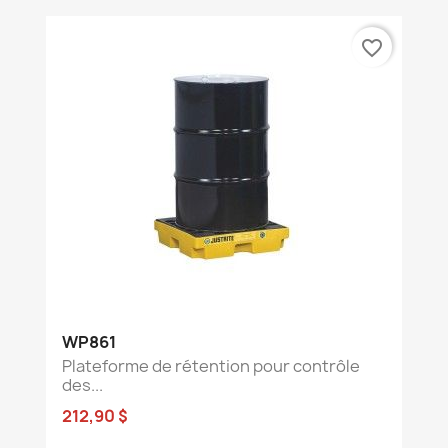
favorite_border
WP861
Plateforme de rétention pour contrôle
des...
212,90 $