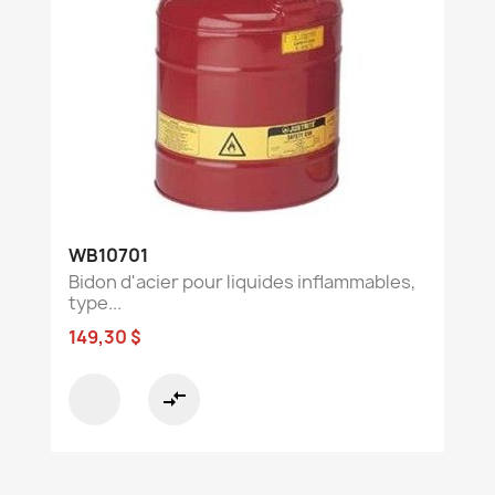
WB10701
Bidon d'acier pour liquides inflammables,
type...
149,30 $
compare_arrows