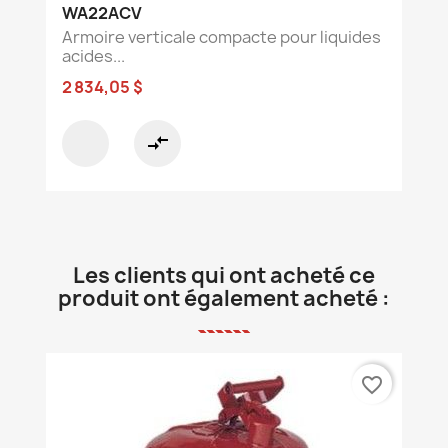
WA22ACV
Armoire verticale compacte pour liquides
acides...
2 834,05 $
compare_arrows
Les clients qui ont acheté ce
produit ont également acheté :
favorite_border