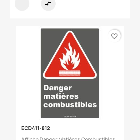
compare_arrows
favorite_border
ECD411-812
Affiche Danger Matières Combustibles...