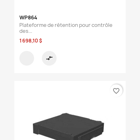
WP864
Plateforme de rétention pour contrôle
des...
1 698,10 $
compare_arrows
favorite_border