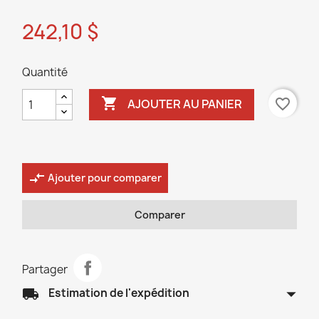
242,10 $
Quantité

favorite_border
AJOUTER AU PANIER
compare_arrows
Ajouter pour comparer
Comparer
Partager
arrow_drop_down
local_shipping
Estimation de l'expédition