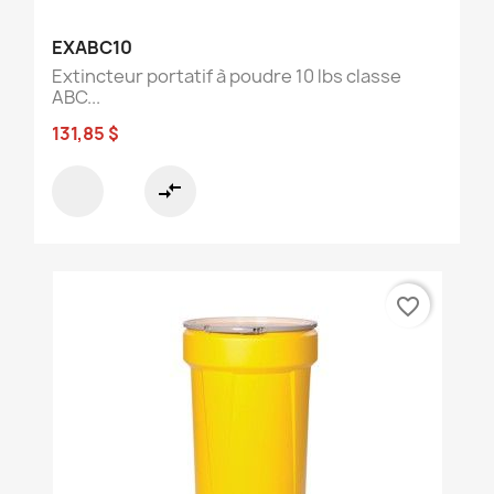
EXABC10
Extincteur portatif à poudre 10 lbs classe
ABC...
131,85 $
compare_arrows
favorite_border