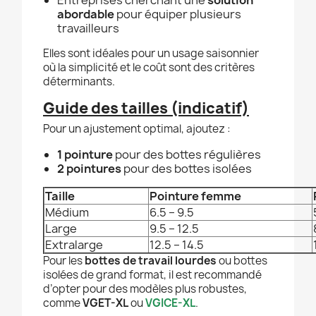
Entreprises cherchant une
solution
abordable
pour équiper plusieurs
travailleurs
Elles sont idéales pour un usage saisonnier
où la simplicité et le coût sont des critères
déterminants.
Guide des tailles (indicatif)
Pour un ajustement optimal, ajoutez :
1 pointure
pour des bottes régulières
2 pointures
pour des bottes isolées
Taille
Pointure femme
Médium
6.5 – 9.5
Large
9.5 – 12.5
Extralarge
12.5 – 14.5
Pour les
bottes de travail lourdes
ou bottes
isolées de grand format, il est recommandé
d’opter pour des modèles plus robustes,
comme
VGET-XL
ou
VGICE-XL
.