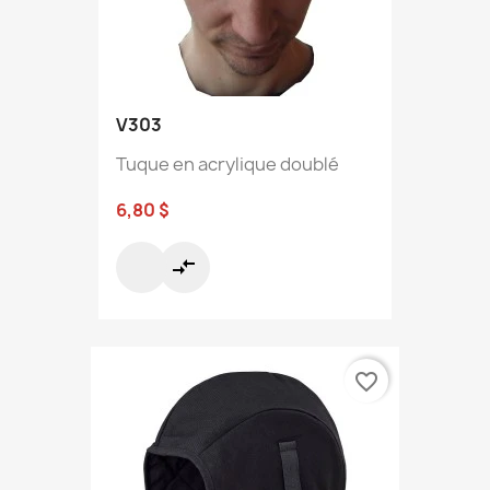
V303
Tuque en acrylique doublé
6,80 $
compare_arrows
favorite_border