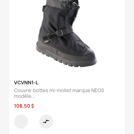
VCVNN1-L
Couvre-bottes mi-mollet marque NEOS
modèle...
108,50 $
compare_arrows