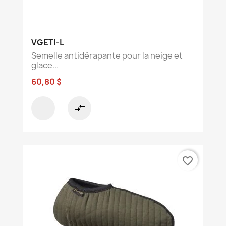
VGETI-L
Semelle antidérapante pour la neige et
glace...
60,80 $
compare_arrows
favorite_border