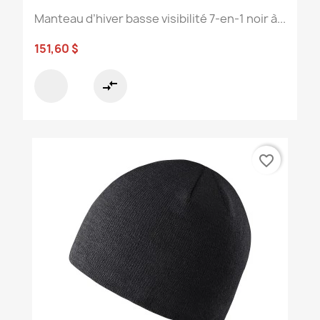
Manteau d’hiver basse visibilité 7-en-1 noir à...
151,60 $
compare_arrows
favorite_border