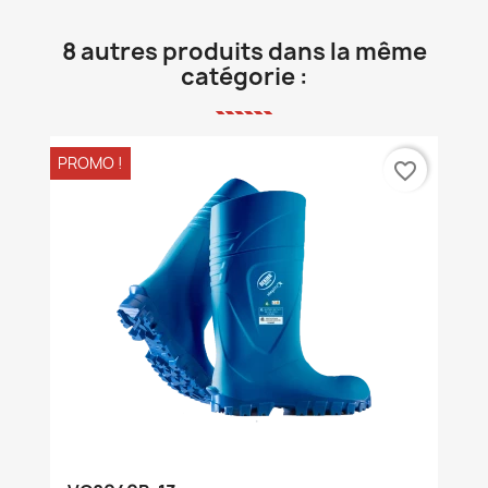
8 autres produits dans la même
catégorie :
PROMO !
favorite_border