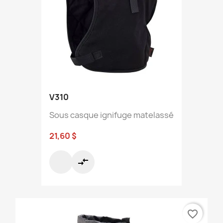
V310
Sous casque ignifuge matelassé
21,60 $
compare_arrows
favorite_border