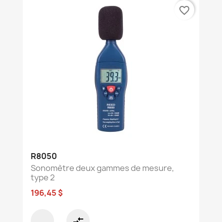
favorite_border
R8050
Sonomètre deux gammes de mesure,
type 2
196,45 $
compare_arrows