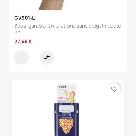
GV501-L
Sous-gants antivibrations sans doigt Impacto
en...
27,45 $
compare_arrows
favorite_border