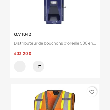
OA1104D
Distributeur de bouchons d’oreille 500 en...
403,20 $
compare_arrows
favorite_border