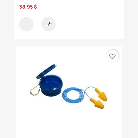
38,95 $
compare_arrows
favorite_border