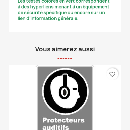
Les textes colorés en vert correspondent
à des hyperliens menant à un équipement
de sécurité spécifique ou encore sur un
lien d’information générale.
Vous aimerez aussi
favorite_border