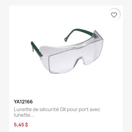
favorite_border
YA12166
Lunette de sécurité OX pour port avec
lunette...
5,45 $