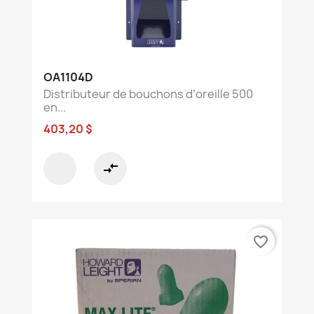
OA1104D
Distributeur de bouchons d’oreille 500
en...
403,20 $
compare_arrows
favorite_border