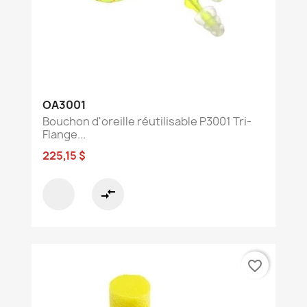
OA3001
Bouchon d'oreille réutilisable P3001 Tri-
Flange...
225,15 $
compare_arrows
favorite_border