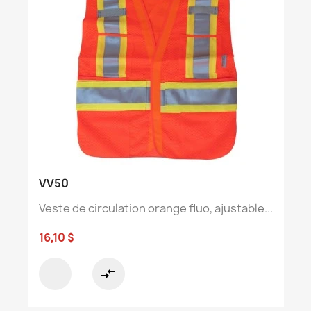
VV50
Veste de circulation orange fluo, ajustable...
16,10 $
compare_arrows