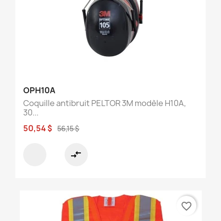
OPH10A
Coquille antibruit PELTOR 3M modèle H10A,
30...
50,54 $
56,15 $
compare_arrows
favorite_border