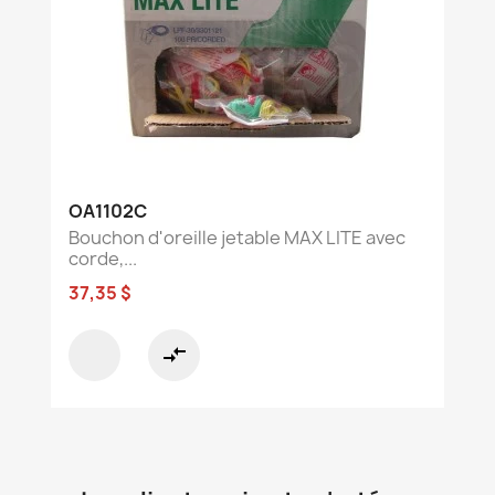
OA1102C
Bouchon d'oreille jetable MAX LITE avec
corde,...
37,35 $
compare_arrows