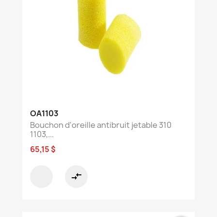
OA1103
Bouchon d'oreille antibruit jetable 310
1103,...
65,15 $
compare_arrows