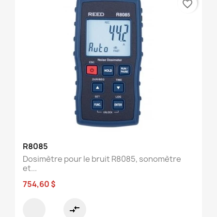
favorite_border
R8085
Dosimètre pour le bruit R8085, sonomètre
et...
754,60 $
compare_arrows