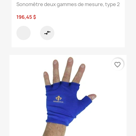
Sonomètre deux gammes de mesure, type 2
196,45 $
compare_arrows
favorite_border