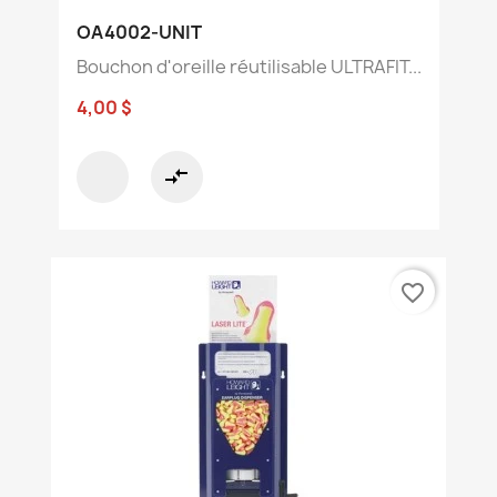
OA4002-UNIT
Bouchon d'oreille réutilisable ULTRAFIT...
4,00 $
compare_arrows
favorite_border