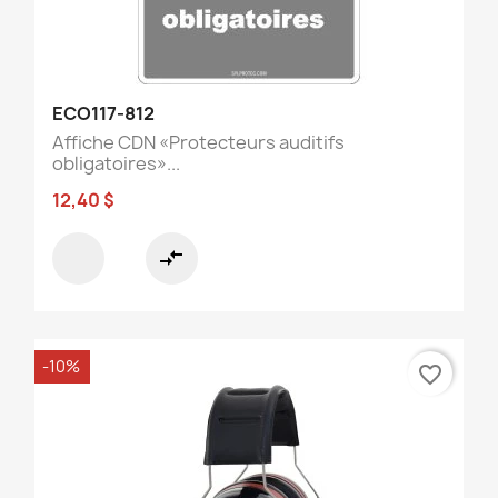
ECO117-812
Affiche CDN «Protecteurs auditifs
obligatoires»...
12,40 $
compare_arrows
-10%
favorite_border