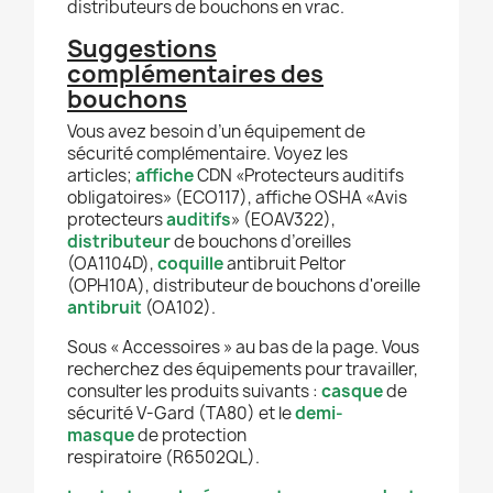
distributeurs de bouchons en vrac.
Suggestions
complémentaires des
bouchons
Vous avez besoin d’un équipement de
sécurité complémentaire. Voyez les
articles;
affiche
CDN «Protecteurs auditifs
obligatoires» (ECO117), affiche OSHA «Avis
protecteurs
auditifs
» (EOAV322),
distributeur
de bouchons d’oreilles
(OA1104D),
coquille
antibruit Peltor
(OPH10A), distributeur de bouchons d'oreille
antibruit
(OA102).
Sous « Accessoires » au bas de la page. Vous
recherchez des équipements pour travailler,
consulter les produits suivants :
casque
de
sécurité V-Gard (TA80) et le
demi-
masque
de protection
respiratoire (R6502QL).