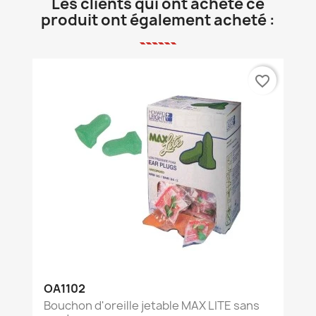
Les clients qui ont acheté ce
produit ont également acheté :
favorite_border
OA1102
Bouchon d'oreille jetable MAX LITE sans