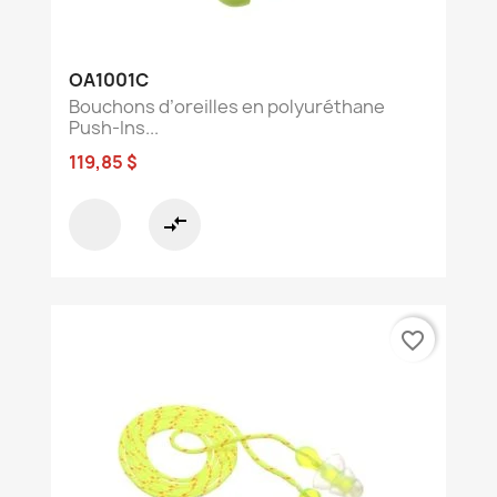
OA1001C
Bouchons d’oreilles en polyuréthane
Push-Ins...
119,85 $
compare_arrows
favorite_border