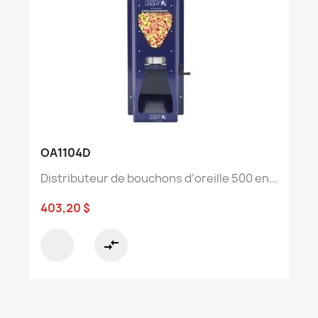
OA1104D
Distributeur de bouchons d’oreille 500 en...
403,20 $
compare_arrows