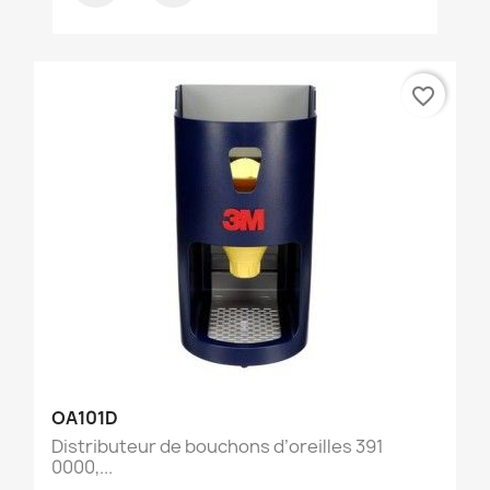
favorite_border
OA101D
Distributeur de bouchons d’oreilles 391
0000,...