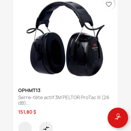
favorite_border
OPHMT13
Serre-tête actif 3M PELTOR ProTac III (26
dB)...
151,80 $
0
compare_arrows
compare_arrows