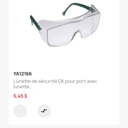
YA12166
Lunette de sécurité OX pour port avec
lunette...
5,45 $
compare_arrows