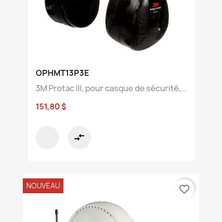
OPHMT13P3E
3M Protac III, pour casque de sécurité,...
151,80 $
compare_arrows
NOUVEAU
favorite_border