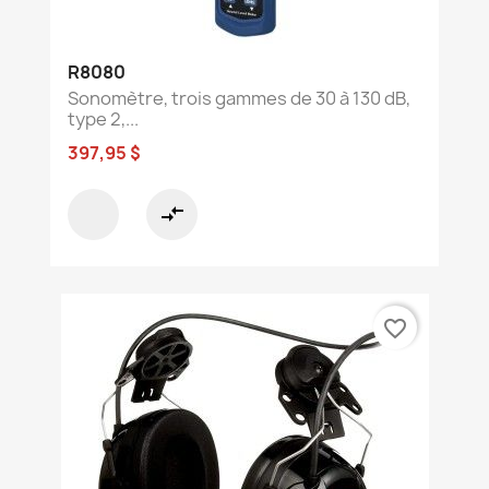
R8080
Sonomètre, trois gammes de 30 à 130 dB,
type 2,...
397,95 $
compare_arrows
favorite_border