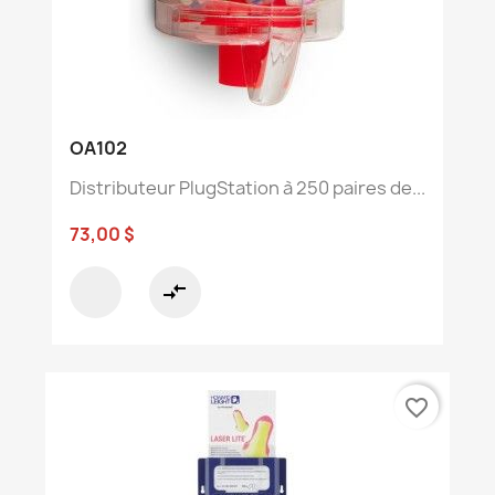
OA102
Distributeur PlugStation à 250 paires de...
73,00 $
compare_arrows
favorite_border