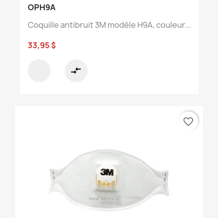
OPH9A
Coquille antibruit 3M modèle H9A, couleur...
33,95 $
compare_arrows
favorite_border