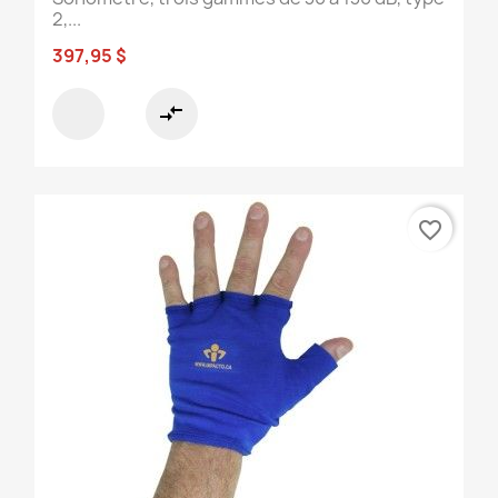
2,...
397,95 $
compare_arrows
favorite_border