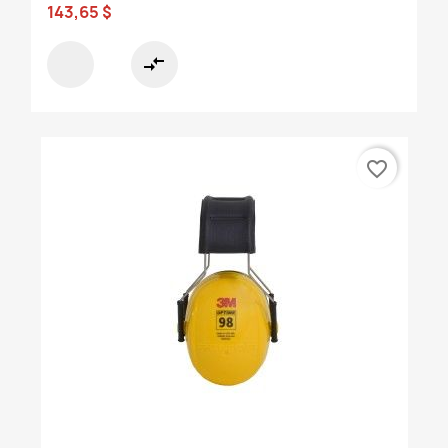
143,65 $
compare_arrows
favorite_border