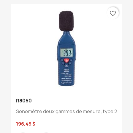
favorite_border
R8050
Sonomètre deux gammes de mesure, type 2
196,45 $