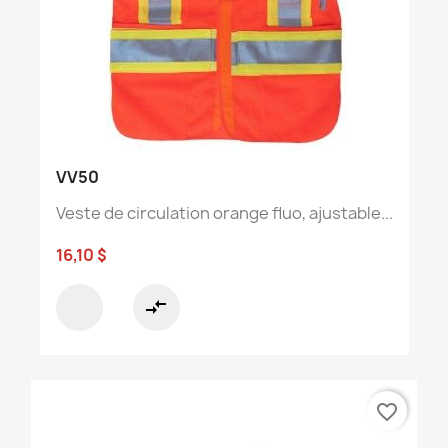
VV50
Veste de circulation orange fluo, ajustable...
16,10 $
compare_arrows
favorite_border