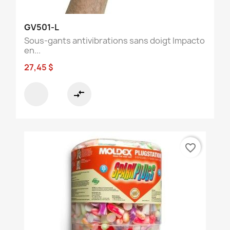
GV501-L
Sous-gants antivibrations sans doigt Impacto
en...
27,45 $
compare_arrows
favorite_border