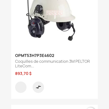
OPMT53H7P3E4602
Coquilles de communication 3M PELTOR
LiteCom...
893,70 $
compare_arrows