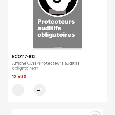
ECO117-812
Affiche CDN «Protecteurs auditifs
obligatoires»...
12,40 $
compare_arrows