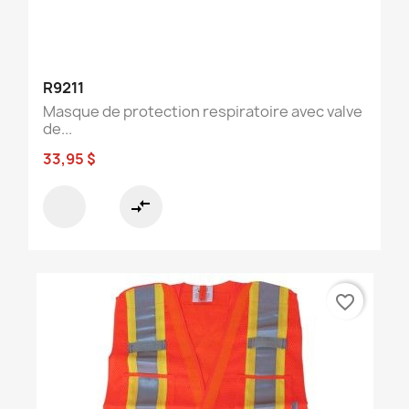
R9211
Masque de protection respiratoire avec valve
de...
33,95 $
compare_arrows
favorite_border