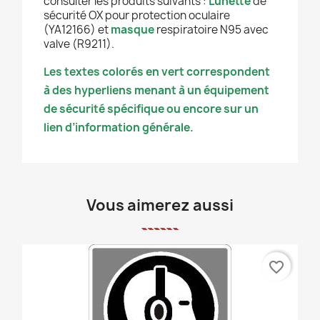
consulter les produits suivants :
Lunette
de
sécurité OX pour protection oculaire
(YA12166) et
masque
respiratoire N95 avec
valve (R9211).
Les textes colorés en vert correspondent
à des hyperliens menant à un équipement
de sécurité spécifique ou encore sur un
lien d’information générale.
Vous aimerez aussi
favorite_border