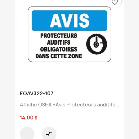
favorite_border
EOAV322-107
Affiche OSHA «Avis Protecteurs auditifs...
14,00 $
compare_arrows