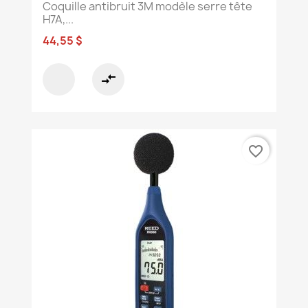
Coquille antibruit 3M modèle serre tête
H7A,...
44,55 $
compare_arrows
favorite_border