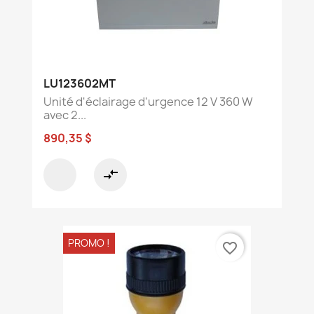
LU123602MT
Unité d'éclairage d'urgence 12 V 360 W
avec 2...
890,35 $
compare_arrows
PROMO !
favorite_border