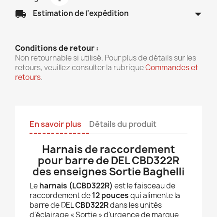
arrow_drop_down
local_shipping
Estimation de l'expédition
Conditions de retour :
Non retournable si utilisé. Pour plus de détails sur les
retours, veuillez consulter la rubrique
Commandes et
retours
.
En savoir plus
Détails du produit
Harnais de raccordement
pour barre de DEL CBD322R
des enseignes Sortie Baghelli
Le
harnais (LCBD322R)
est le faisceau de
raccordement de
12 pouces
qui alimente la
barre de DEL
CBD322R
dans les unités
d'éclairage « Sortie » d'urgence de marque