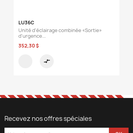
LU36C
Unité d'éclairage combinée «Sortie»
d'urgence...
352,30 $
compare_arrows
Recevez nos offres spéciales