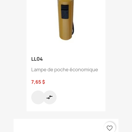
LL04
Lampe de poche économique
7,65 $
compare_arrows
favorite_border