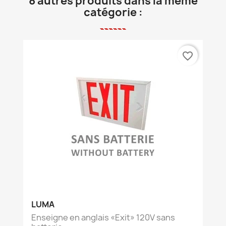
8 autres produits dans la même
catégorie :
favorite_border
LUMA
Enseigne en anglais «Exit» 120V sans