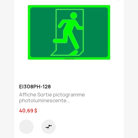
EI308PH-128
Affiche Sortie pictogramme
photoluminescente...
40,69 $
compare_arrows