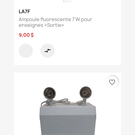
LA7F
Ampoule fluorescente 7 W pour
enseignes «Sortie»
9,00 $
compare_arrows
favorite_border