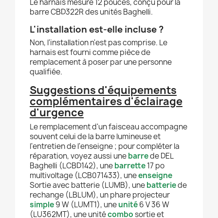
Le harnais mesure 12 pouces, conçu pour la
barre CBD322R des unités Baghelli.
L'installation est-elle incluse ?
Non, l'installation n'est pas comprise. Le
harnais est fourni comme pièce de
remplacement à poser par une personne
qualifiée.
Suggestions d'équipements
complémentaires d'éclairage
d'urgence
Le remplacement d'un faisceau accompagne
souvent celui de la barre lumineuse et
l'entretien de l'enseigne ; pour compléter la
réparation, voyez aussi une
barre
de DEL
Baghelli (LCBD142), une
barrette
17 po
multivoltage (LCB071433), une
enseigne
Sortie avec batterie (LUMB), une
batterie
de
rechange (LBLUM), un phare projecteur
simple
9 W (LUMT1), une
unité
6 V 36 W
(LU362MT), une unité
combo
sortie et