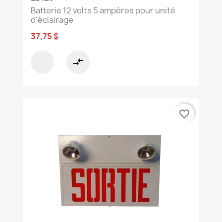
Batterie 12 volts 5 ampères pour unité
d'éclairage
37,75 $
compare_arrows
favorite_border