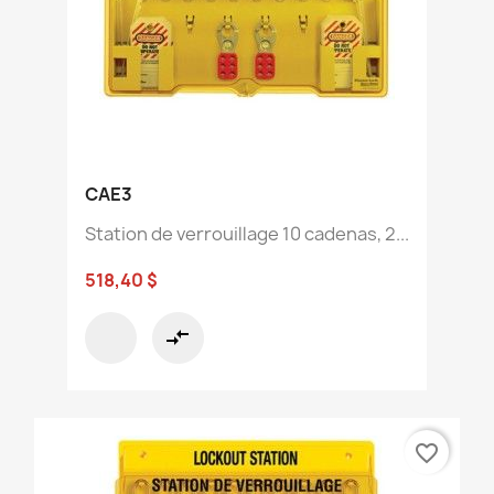
CAE3
Station de verrouillage 10 cadenas, 2...
518,40 $
compare_arrows
favorite_border