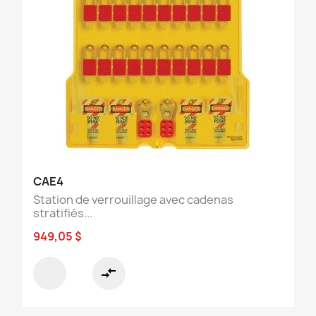
CAE4
Station de verrouillage avec cadenas
stratifiés...
949,05 $
compare_arrows