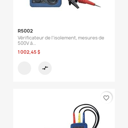
R5002
Vérificateur de l’isolement, mesures de
500V à...
1 002,45 $
compare_arrows
favorite_border