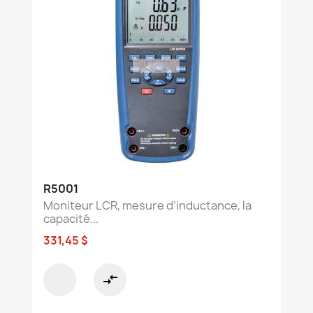
R5001
Moniteur LCR, mesure d’inductance, la
capacité...
331,45 $
compare_arrows