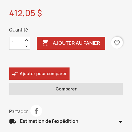
412,05 $
Quantité

favorite_border
AJOUTER AU PANIER
compare_arrows
Ajouter pour comparer
Comparer
Partager
arrow_drop_down
local_shipping
Estimation de l'expédition