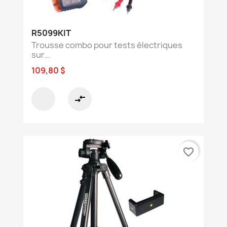
R5099KIT
Trousse combo pour tests électriques
sur...
109,80 $
compare_arrows
favorite_border