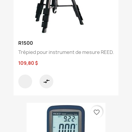
R1500
Trépied pour instrument de mesure REED.
109,80 $
compare_arrows
favorite_border