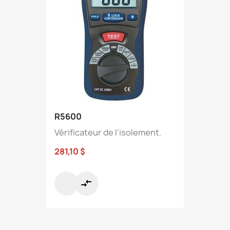
R5600
Vérificateur de l’isolement.
281,10 $
compare_arrows