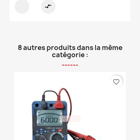
compare_arrows
8 autres produits dans la même
catégorie :
favorite_border