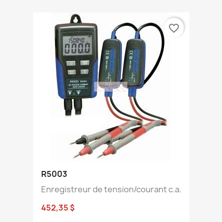
favorite_border
R5003
Enregistreur de tension/courant c.a.
452,35 $