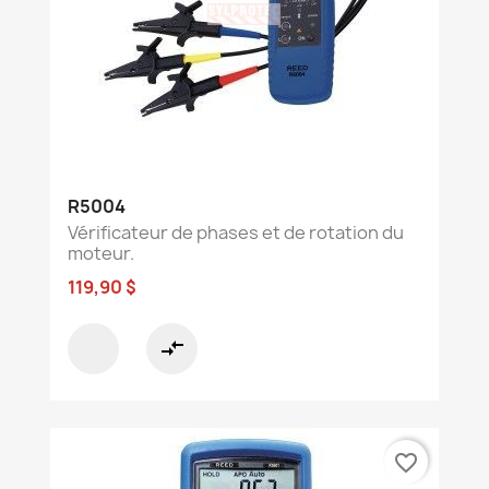
R5004
Vérificateur de phases et de rotation du
moteur.
119,90 $
compare_arrows
favorite_border