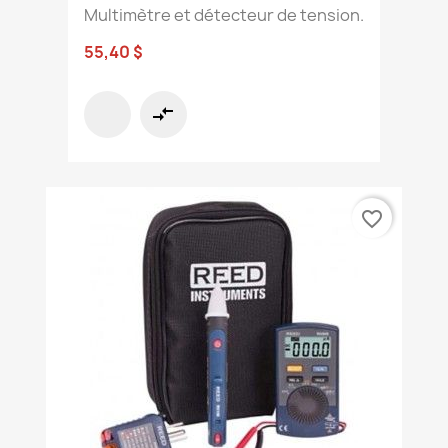
Multimètre et détecteur de tension.
55,40 $
compare_arrows
favorite_border