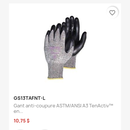
favorite_border
GS13TAFNT-L
Gant anti-coupure ASTM/ANSI A3 TenActiv™
en...
10,75 $