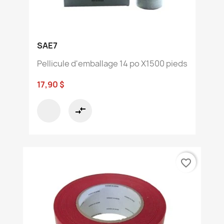
SAE7
Pellicule d'emballage 14 po X1500 pieds
17,90 $
compare_arrows
favorite_border