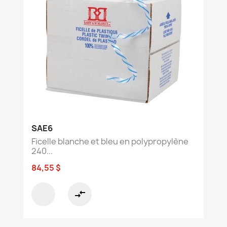
SAE6
Ficelle blanche et bleu en polypropylène
240...
84,55 $
compare_arrows