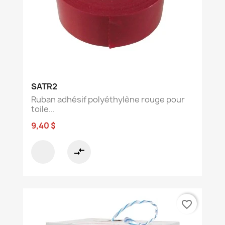
SATR2
Ruban adhésif polyéthylène rouge pour
toile...
9,40 $
compare_arrows
favorite_border