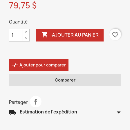
79,75 $
Quantité

favorite_border
AJOUTER AU PANIER
compare_arrows
Ajouter pour comparer
Comparer
Partager
arrow_drop_down
local_shipping
Estimation de l'expédition