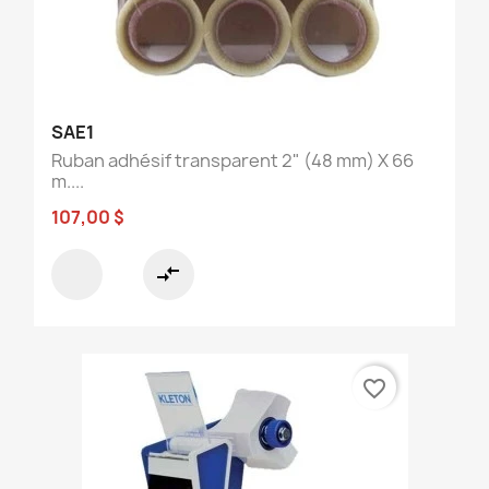
SAE1
Ruban adhésif transparent 2" (48 mm) X 66
m....
107,00 $
compare_arrows
favorite_border