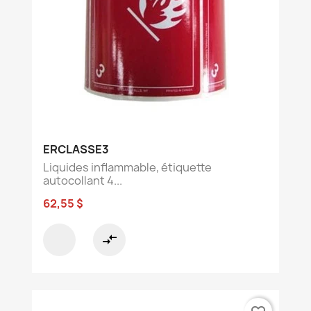
ERCLASSE3
Liquides inflammable, étiquette
autocollant 4...
62,55 $
compare_arrows