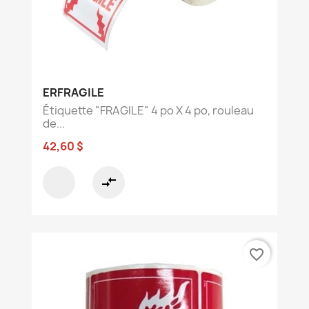
ERFRAGILE
Étiquette "FRAGILE" 4 po X 4 po, rouleau
de...
42,60 $
compare_arrows
favorite_border