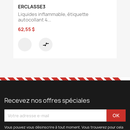
ERCLASSE3
Liquides inflammable, étiquette
autocollant 4...
62,55 $
compare_arrows
Recevez nos offres spéciales
Vous pouvez vous désinscrire à tout moment. Vous trouverez pour cela