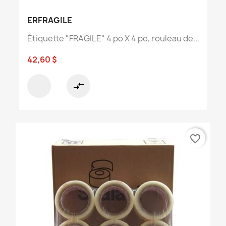
ERFRAGILE
Étiquette "FRAGILE" 4 po X 4 po, rouleau de...
42,60 $
compare_arrows
favorite_border