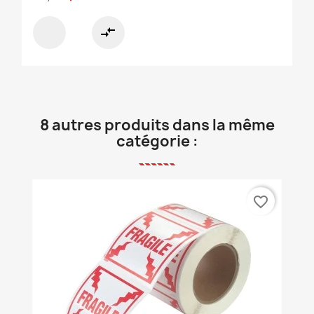
compare_arrows
8 autres produits dans la même
catégorie :
favorite_border