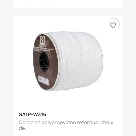
favorite_border
SA1P-W316
Corde en polypropylène retordue, choix
de...