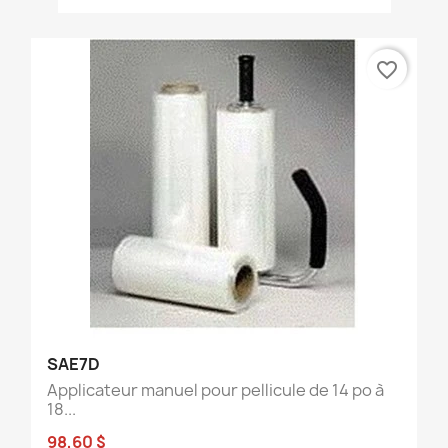
favorite_border
SAE7D
Applicateur manuel pour pellicule de 14 po à
18...
98,60 $