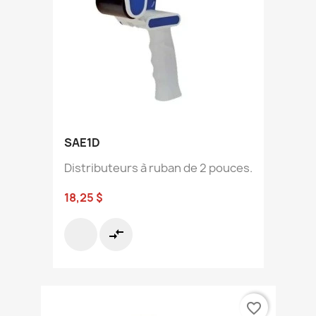
SAE1D
Distributeurs à ruban de 2 pouces.
18,25 $
compare_arrows
favorite_border