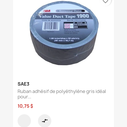
favorite_border
SAE3
Ruban adhésif de polyéthylène gris idéal
pour...
10,75 $
compare_arrows