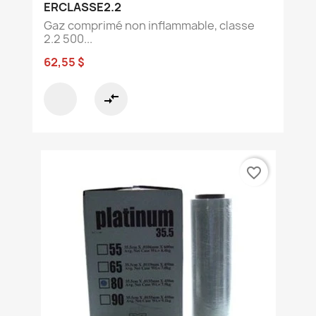
ERCLASSE2.2
Gaz comprimé non inflammable, classe
2.2 500...
62,55 $
compare_arrows
favorite_border