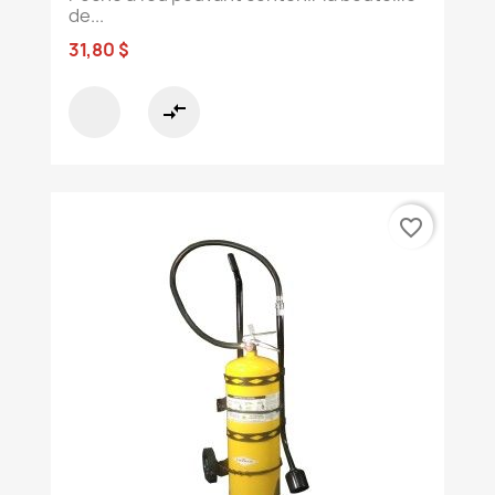
de...
31,80 $
compare_arrows
favorite_border