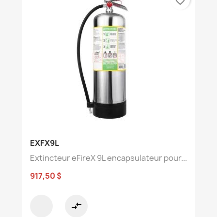
favorite_border
EXFX9L
Extincteur eFireX 9L encapsulateur pour...
917,50 $
compare_arrows