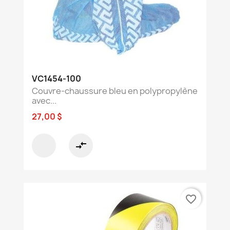
VC1454-100
Couvre-chaussure bleu en polypropylène
avec...
27,00 $
compare_arrows
favorite_border