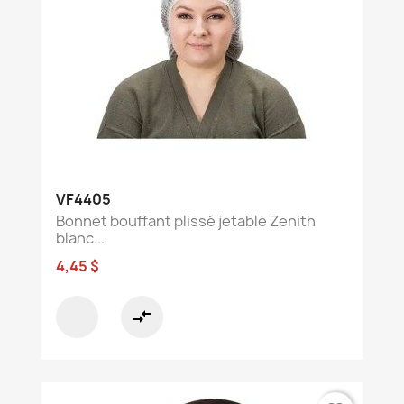
VF4405
Bonnet bouffant plissé jetable Zenith
blanc...
4,45 $
compare_arrows