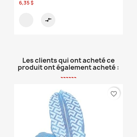
6,35 $
compare_arrows
Les clients qui ont acheté ce
produit ont également acheté :
favorite_border