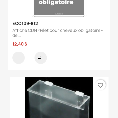
ECO109-812
Affiche CDN «Filet pour cheveux obligatoire»
de...
12,40 $
compare_arrows
favorite_border