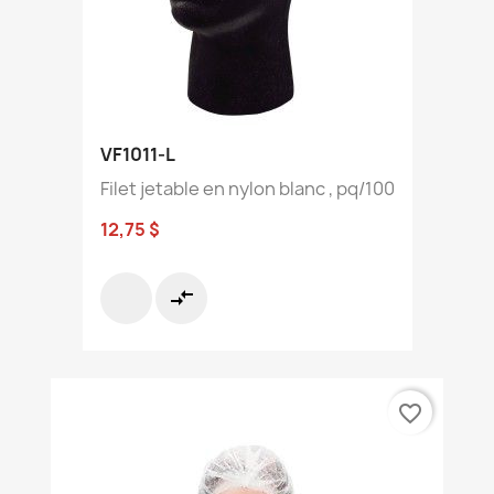
VF1011-L
Filet jetable en nylon blanc , pq/100
12,75 $
compare_arrows
favorite_border