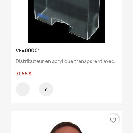
VF400001
Distributeur en acrylique transparent avec...
71,55 $
compare_arrows
favorite_border