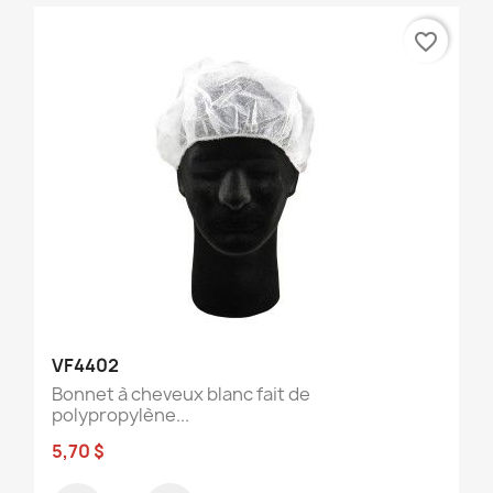
favorite_border
VF4402
Bonnet à cheveux blanc fait de
polypropylène...
5,70 $