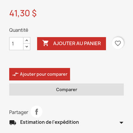
41,30 $
Quantité

favorite_border
AJOUTER AU PANIER
compare_arrows
Ajouter pour comparer
Comparer
Partager
arrow_drop_down
local_shipping
Estimation de l'expédition