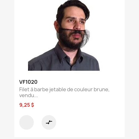
VF1020
Filet à barbe jetable de couleur brune,
vendu...
9,25 $
compare_arrows