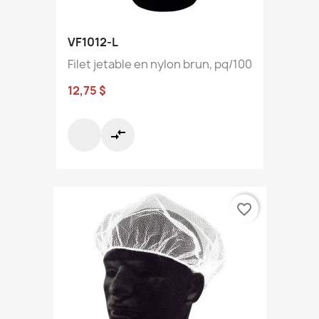
VF1012-L
Filet jetable en nylon brun, pq/100
12,75 $
compare_arrows
favorite_border