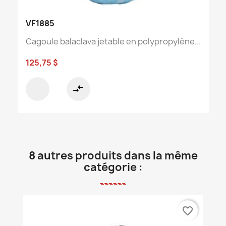
VF1885
Cagoule balaclava jetable en polypropylène...
125,75 $
compare_arrows
8 autres produits dans la même
catégorie :
favorite_border