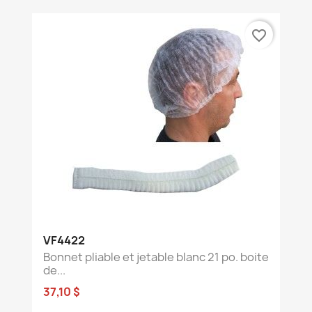
favorite_border
VF4422
Bonnet pliable et jetable blanc 21 po. boite
de...
37,10 $