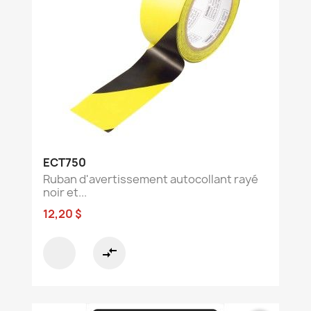
ECT750
Ruban d'avertissement autocollant rayé
noir et...
12,20 $
compare_arrows