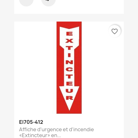
favorite_border
EI705-412
Affiche d’urgence et d’incendie
«Extincteur» en...