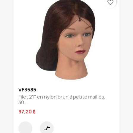
favorite_border
VF3585
Filet 21" en nylon brun à petite mailles,
30...
97,20 $
compare_arrows