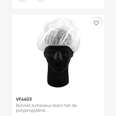
favorite_border
VF4403
Bonnet à cheveux blanc fait de
polypropylène...