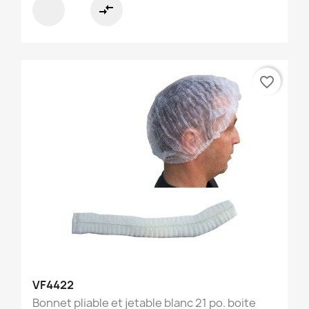
compare_arrows
favorite_border
VF4422
Bonnet pliable et jetable blanc 21 po. boite