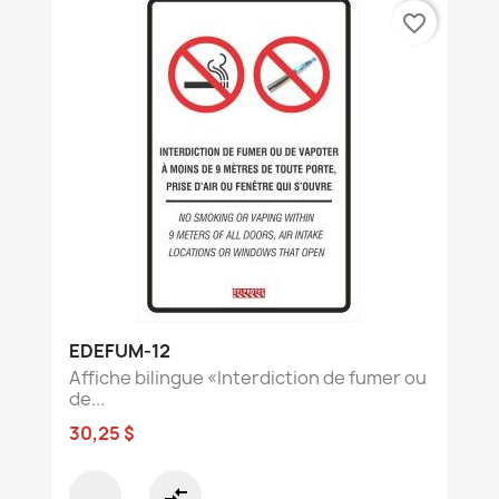
favorite_border
EDEFUM-12
Affiche bilingue «Interdiction de fumer ou
de...
30,25 $
compare_arrows