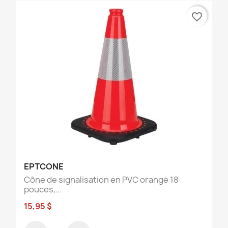
favorite_border
EPTCONE
Cône de signalisation en PVC orange 18
pouces,...
15,95 $