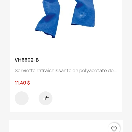
VH6602-B
Serviette rafraîchissante en polyacétate de...
11,40 $
compare_arrows
favorite_border