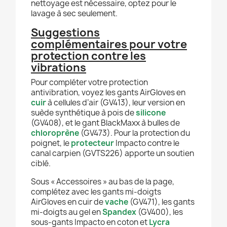
nettoyage est nécessaire, optez pour le
lavage à sec seulement.
Suggestions
complémentaires pour votre
protection contre les
vibrations
Pour compléter votre protection
antivibration, voyez les gants AirGloves en
cuir
à cellules d’air (GV413), leur version en
suède synthétique à pois de
silicone
(GV408), et le gant BlackMaxx à bulles de
chloroprène
(GV473). Pour la protection du
poignet, le
protecteur
Impacto contre le
canal carpien (GVTS226) apporte un soutien
ciblé.
Sous « Accessoires » au bas de la page,
complétez avec les gants mi-doigts
AirGloves en cuir de
vache
(GV471), les gants
mi-doigts au gel en
Spandex
(GV400), les
sous-gants Impacto en coton et
Lycra