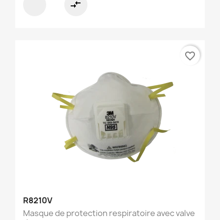
compare_arrows
favorite_border
R8210V
Masque de protection respiratoire avec valve