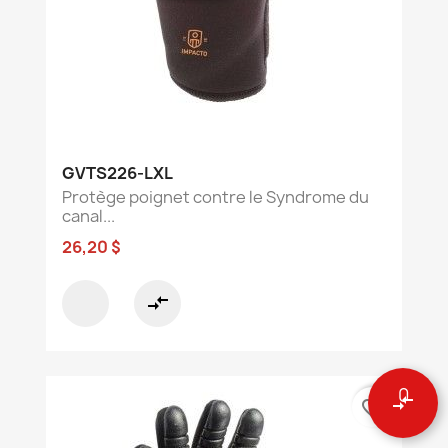
GVTS226-LXL
Protège poignet contre le Syndrome du
canal...
26,20 $
compare_arrows
0
compare_arrows
favorite_border