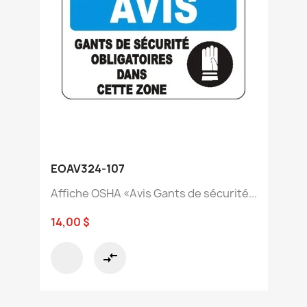
EOAV324-107
Affiche OSHA «Avis Gants de sécurité...
14,00 $
compare_arrows