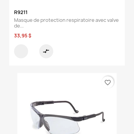
R9211
Masque de protection respiratoire avec valve
de...
33,95 $
compare_arrows
favorite_border