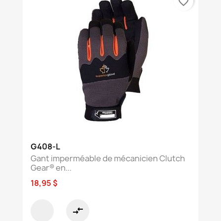
favorite_border
G408-L
Gant imperméable de mécanicien Clutch
Gear® en...
18,95 $
compare_arrows