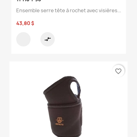
Ensemble serre tête à rochet avec visières...
43,80 $
compare_arrows
favorite_border