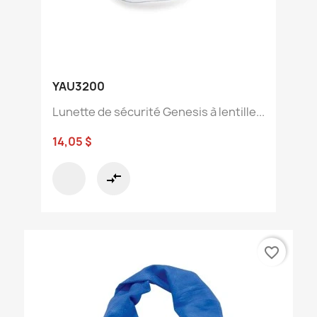
YAU3200
Lunette de sécurité Genesis à lentille...
14,05 $
compare_arrows
favorite_border