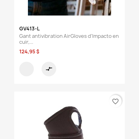
GV413-L
Gant antivibration AirGloves d’Impacto en
cuir,...
124,95 $
compare_arrows
favorite_border