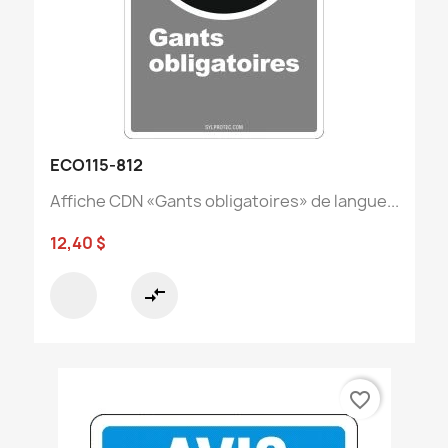
ECO115-812
Affiche CDN «Gants obligatoires» de langue...
12,40 $
compare_arrows
favorite_border