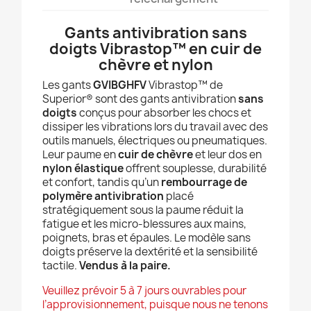
Gants antivibration sans
doigts Vibrastop™ en cuir de
chèvre et nylon
Les gants
GVIBGHFV
Vibrastop™ de
Superior® sont des gants antivibration
sans
doigts
conçus pour absorber les chocs et
dissiper les vibrations lors du travail avec des
outils manuels, électriques ou pneumatiques.
Leur paume en
cuir de chèvre
et leur dos en
nylon élastique
offrent souplesse, durabilité
et confort, tandis qu’un
rembourrage de
polymère antivibration
placé
stratégiquement sous la paume réduit la
fatigue et les micro-blessures aux mains,
poignets, bras et épaules. Le modèle sans
doigts préserve la dextérité et la sensibilité
tactile.
Vendus à la paire.
Veuillez prévoir 5 à 7 jours ouvrables pour
l’approvisionnement, puisque nous ne tenons