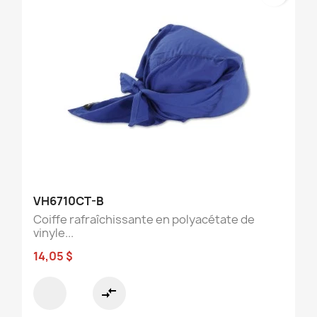
VH6710CT-B
Coiffe rafraîchissante en polyacétate de
vinyle...
14,05 $
compare_arrows