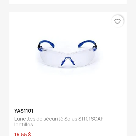
favorite_border
YAS1101
Lunettes de sécurité Solus S1101SGAF
lentilles...
16,55 $