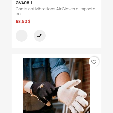
GV408-L
Gants antivibrations AirGloves d’Impacto
en...
68,50 $
compare_arrows
favorite_border