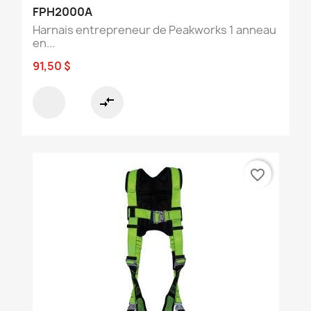
FPH2000A
Harnais entrepreneur de Peakworks 1 anneau
en...
91,50 $
compare_arrows
favorite_border