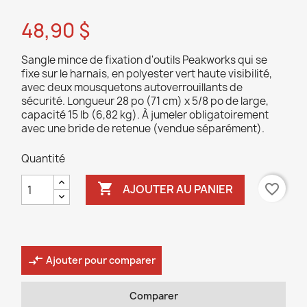
48,90 $
Sangle mince de fixation d'outils Peakworks qui se
fixe sur le harnais, en polyester vert haute visibilité,
avec deux mousquetons autoverrouillants de
sécurité. Longueur 28 po (71 cm) x 5/8 po de large,
capacité 15 lb (6,82 kg). À jumeler obligatoirement
avec une bride de retenue (vendue séparément).
Quantité

favorite_border
AJOUTER AU PANIER
compare_arrows
Ajouter pour comparer
Comparer