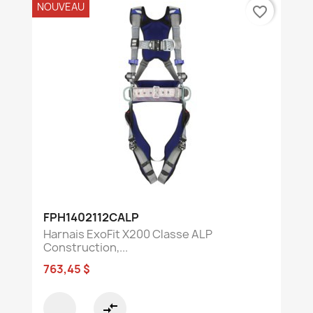
NOUVEAU
favorite_border
FPH1402112CALP
Harnais ExoFit X200 Classe ALP
Construction,...
763,45 $
compare_arrows