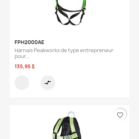
FPH2000AE
Harnais Peakworks de type entrepreneur
pour...
135,95 $
compare_arrows
favorite_border