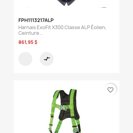
FPH1113217ALP
Harnais ExoFit X300 Classe ALP Éolien,
Ceinture...
861,95 $
compare_arrows
favorite_border