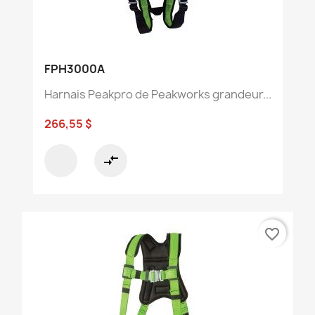
FPH3000A
Harnais Peakpro de Peakworks grandeur...
266,55 $
compare_arrows
favorite_border