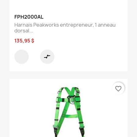
FPH2000AL
Harnais Peakworks entrepreneur, 1 anneau
dorsal...
135,95 $
compare_arrows
favorite_border