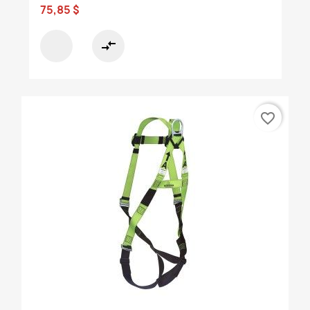
75,85 $
compare_arrows
favorite_border