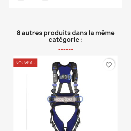
8 autres produits dans la même
catégorie :
NOUVEAU
favorite_border