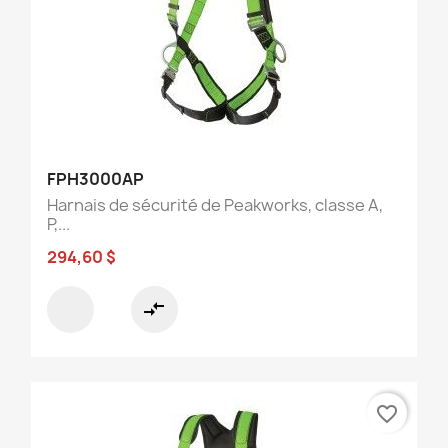
FPH3000AP
Harnais de sécurité de Peakworks, classe A,
P,...
294,60 $
compare_arrows
favorite_border