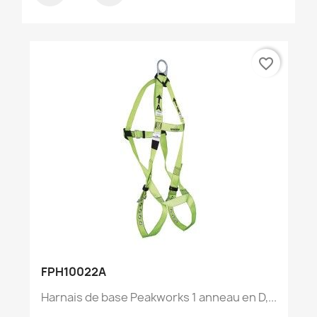
favorite_border
FPH10022A
Harnais de base Peakworks 1 anneau en D,...