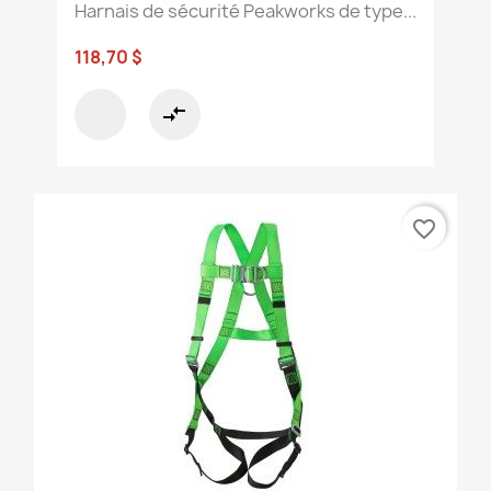
Harnais de sécurité Peakworks de type...
118,70 $
compare_arrows
favorite_border