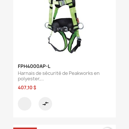
FPH4000AP-L
Harnais de sécurité de Peakworks en
polyester,...
407,10 $
compare_arrows