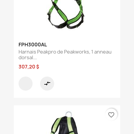
FPH3000AL
Harnais Peakpro de Peakworks, 1 anneau
dorsal...
307,20 $
compare_arrows
favorite_border