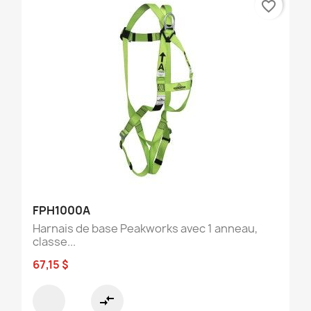
favorite_border
FPH1000A
Harnais de base Peakworks avec 1 anneau,
classe...
67,15 $
compare_arrows