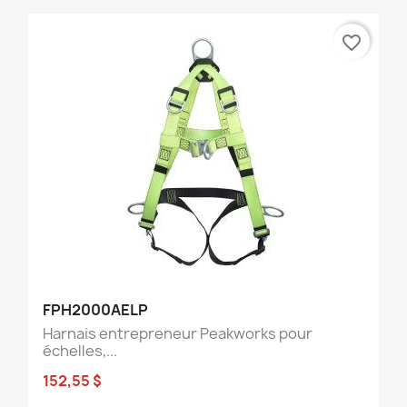
favorite_border
FPH2000AELP
Harnais entrepreneur Peakworks pour
échelles,...
152,55 $