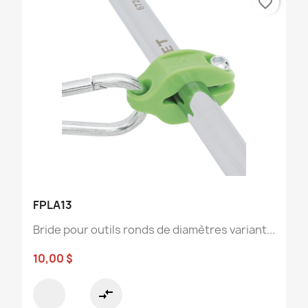
favorite_border
FPLA13
Bride pour outils ronds de diamètres variant...
10,00 $
compare_arrows