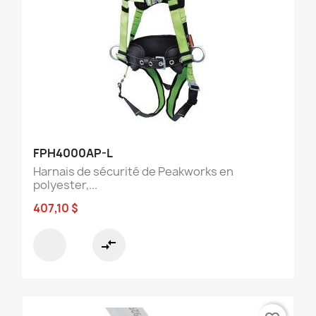
FPH4000AP-L
Harnais de sécurité de Peakworks en
polyester,...
407,10 $
compare_arrows