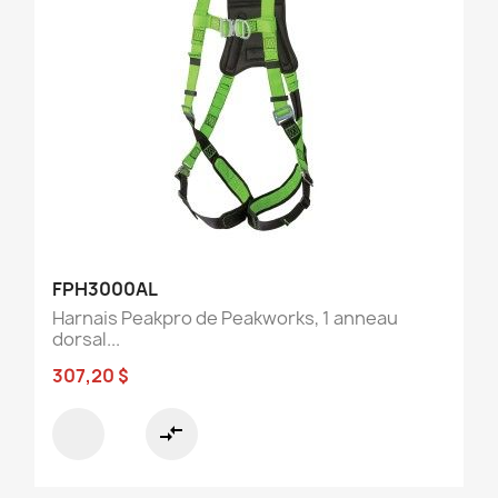
FPH3000AL
Harnais Peakpro de Peakworks, 1 anneau
dorsal...
307,20 $
compare_arrows