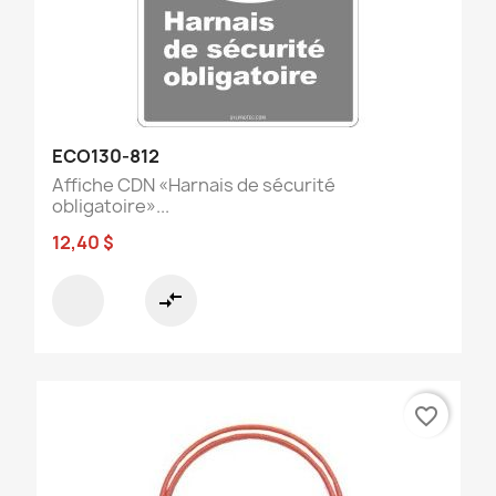
ECO130-812
Affiche CDN «Harnais de sécurité
obligatoire»...
12,40 $
compare_arrows
favorite_border