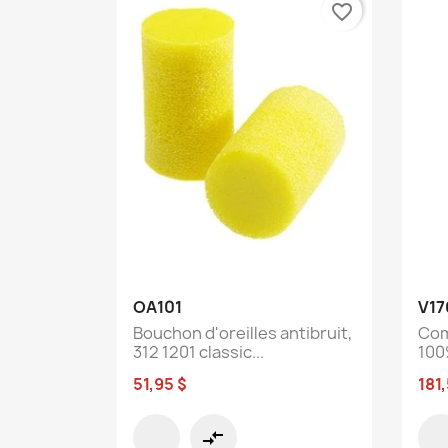
favorite_border
Aperçu rapide

OA101
V17
Bouchon d'oreilles antibruit,
Com
312 1201 classic...
100
51,95 $
181
compare_arrows