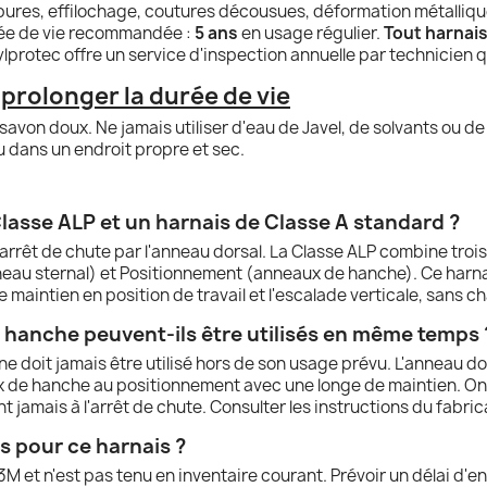
pures, effilochage, coutures décousues, déformation métalliqu
ée de vie recommandée :
5 ans
en usage régulier.
Tout harnais
lprotec offre un service d'inspection annuelle par technicien qu
prolonger la durée de vie
avon doux. Ne jamais utiliser d'eau de Javel, de solvants ou de p
du dans un endroit propre et sec.
 Classe ALP et un harnais de Classe A standard ?
arrêt de chute par l'anneau dorsal. La Classe ALP combine trois 
neau sternal) et Positionnement (anneaux de hanche). Ce harna
 le maintien en position de travail et l'escalade verticale, sans
e hanche peuvent-ils être utilisés en même temps 
 doit jamais être utilisé hors de son usage prévu. L'anneau dors
ux de hanche au positionnement avec une longe de maintien. On 
 jamais à l'arrêt de chute. Consulter les instructions du fabric
s pour ce harnais ?
 et n'est pas tenu en inventaire courant. Prévoir un délai d'env