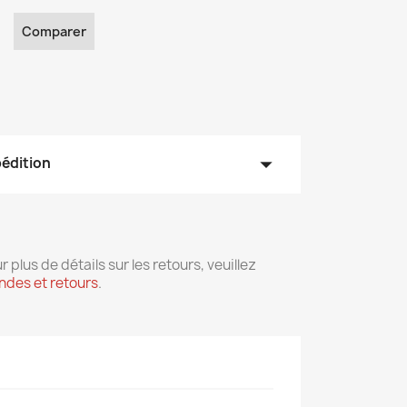
Comparer
arrow_drop_down
pédition
r plus de détails sur les retours, veuillez
des et retours
.