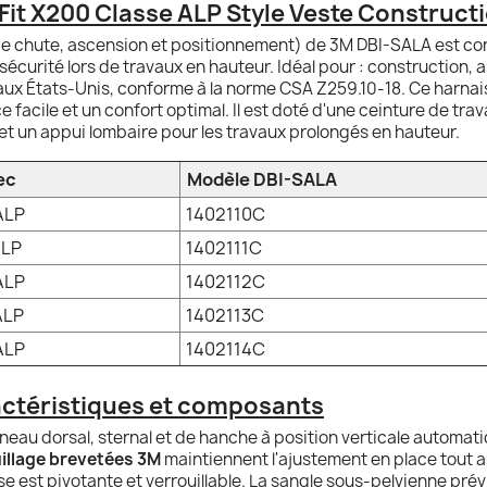
Fit X200 Classe ALP Style Veste Construct
de chute, ascension et positionnement) de 3M DBI-SALA est con
 sécurité lors de travaux en hauteur. Idéal pour : construction,
aux États-Unis, conforme à la norme CSA Z259.10-18. Ce harnais
facile et un confort optimal. Il est doté d'une ceinture de trava
 et un appui lombaire pour les travaux prolongés en hauteur.
ec
Modèle DBI-SALA
ALP
1402110C
ALP
1402111C
ALP
1402112C
ALP
1402113C
ALP
1402114C
actéristiques et composants
neau dorsal, sternal et de hanche à position verticale automati
illage brevetées 3M
maintiennent l'ajustement en place tout au
rse est pivotante et verrouillable. La sangle sous-pelvienne pr