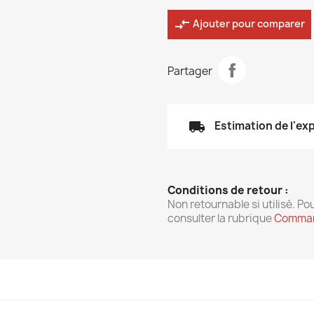
compare_arrows
Ajouter pour comparer
Partager
local_shipping
Estimation de l'ex
Conditions de retour :
Non retournable si utilisé. Pou
consulter la rubrique
Comman