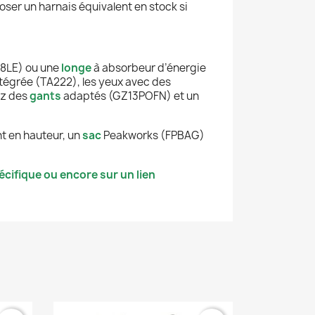
oser un harnais équivalent en stock si
18LE) ou une
longe
à absorbeur d’énergie
tégrée (TA222), les yeux avec des
ez des
gants
adaptés (GZ13POFN) et un
nt en hauteur, un
sac
Peakworks (FPBAG)
cifique ou encore sur un lien