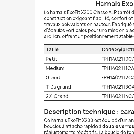
Harnais Exo
Le harnais ExoFit X200 Classe ALP (arrêt 
construction exigeant fiabilité, confort et
travaux polyvalents en hauteur. Fabriqué 
d'épaules verticales pour une mise en place 
ardillon, offrant un positionnement stable
Taille
Code Sylprot
Petit
FPH1402110C
Medium
FPH1402111C
Grand
FPH1402112C
Très grand
FPH1402113C
2X-Grand
FPH1402114C
Description technique : car
Ce harnais ExoFit X200 est équipé d'un an
boucles à attache rapide à
double verrou
réajustements répétitifs. La boucle de to