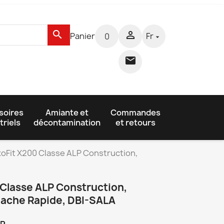
search

Panier
Fr
0


soires
Amiante et
Commandes
triels
décontamination
et retours
xoFit X200 Classe ALP Construction,
 Classe ALP Construction,
tache Rapide, DBI-SALA
LP