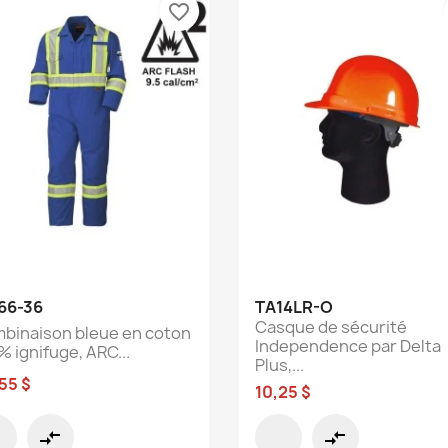
favorite_border
Aperçu rapide
Aperçu rapide


66-36
TA14LR-O
Casque de sécurité
binaison bleue en coton
Independence par Delta
% ignifuge, ARC...
Plus,...
,55 $
10,25 $
compare_arrows
compare_arrows