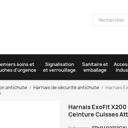
emiers soins et
Signalisation
Sanitaire et
Acces
uches d'urgence
et verrouillage
emballage
indus
on antichute
Harnais de sécurité antichute
Harnais E
A
Harnais ExoFit X200
Ceinture Cuisses At
FPH1402112CA