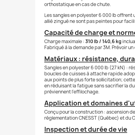
orthostatique en cas de chute.
Les sangles en polyester 6 000 lb offrent
allié zingué ne sont pas peintes pour facil
Capacité de charge et norme
Charge maximale :
310 lb / 140,6 kg
inclua
Fabriqué à la demande par 3M. Prévoir un d
Matériaux : résistance, durab
Sangles en polyester 6 000 lb (27 kN) : rés
boucles de cuisses à attache rapide adopt
aux points de plus forte sollicitation; ce
en réduisant la fatigue sans sacrifier la d
préviennent l'effilochage.
Application et domaines d'
Conçu pour la construction : ascension de
réglementation CNESST (Québec) et du Code
Inspection et durée de vie