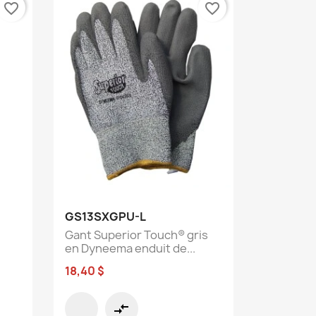
favorite_border
favorite_border
Aperçu rapide

GS13SXGPU-L
Gant Superior Touch® gris
en Dyneema enduit de...
18,40 $
compare_arrows