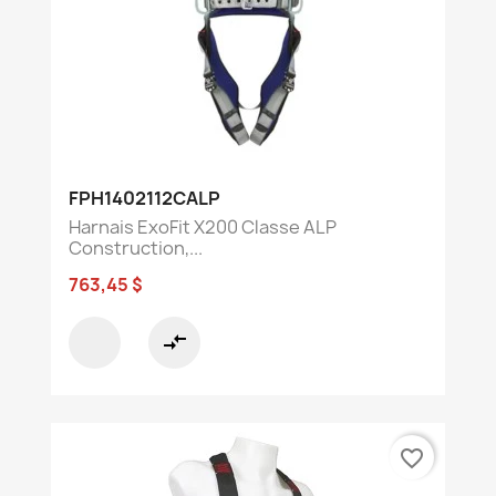
FPH1402112CALP
Harnais ExoFit X200 Classe ALP
Construction,...
763,45 $
compare_arrows
favorite_border