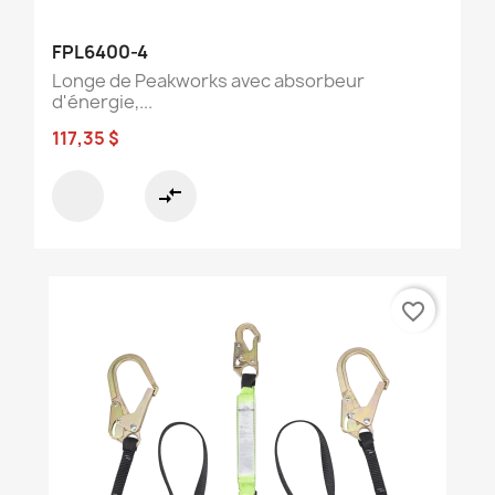
FPL6400-4
Longe de Peakworks avec absorbeur
d'énergie,...
117,35 $
compare_arrows
favorite_border