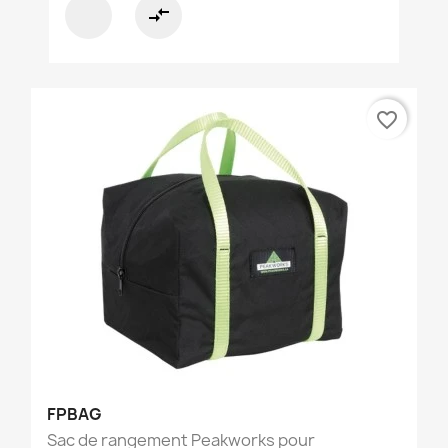
compare_arrows
favorite_border
FPBAG
Sac de rangement Peakworks pour