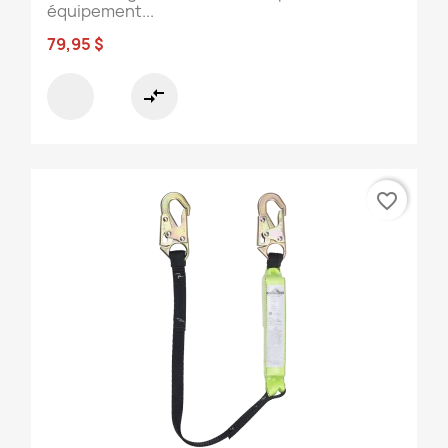
équipement...
79,95 $
compare_arrows
favorite_border