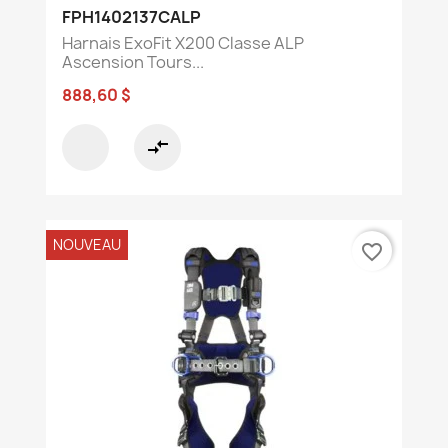
FPH1402137CALP
Harnais ExoFit X200 Classe ALP
Ascension Tours...
888,60 $
compare_arrows
NOUVEAU
favorite_border