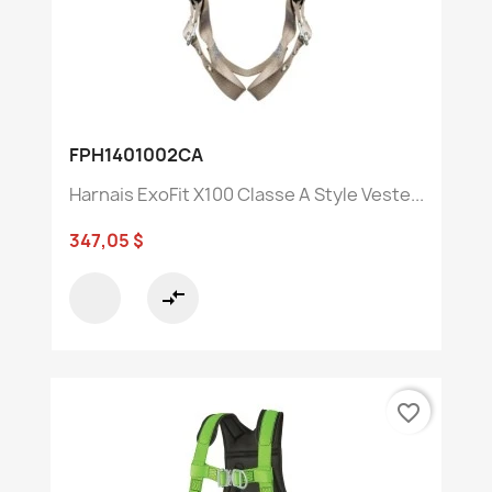
FPH1401002CA
Harnais ExoFit X100 Classe A Style Veste...
347,05 $
compare_arrows
favorite_border