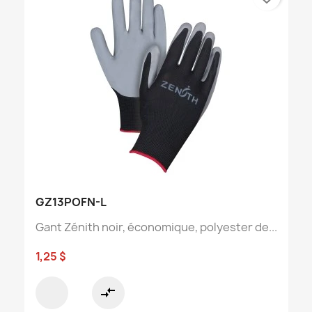
GZ13POFN-L
Gant Zénith noir, économique, polyester de...
1,25 $
compare_arrows