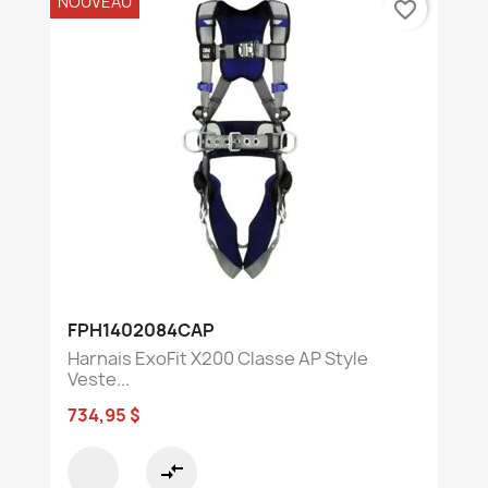
NOUVEAU
favorite_border
FPH1402084CAP
Harnais ExoFit X200 Classe AP Style
Veste...
734,95 $
compare_arrows