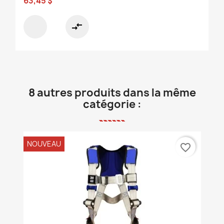
63,45 $
compare_arrows
8 autres produits dans la même
catégorie :
NOUVEAU
favorite_border