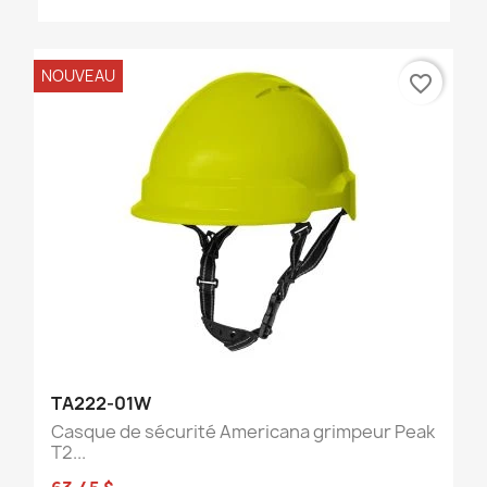
NOUVEAU
favorite_border
TA222-01W
Casque de sécurité Americana grimpeur Peak
T2...