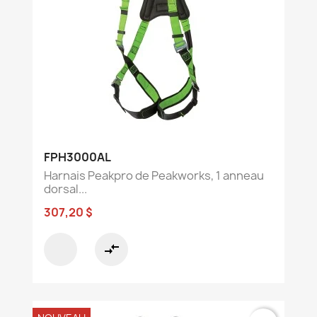
FPH3000AL
Harnais Peakpro de Peakworks, 1 anneau
dorsal...
307,20 $
compare_arrows