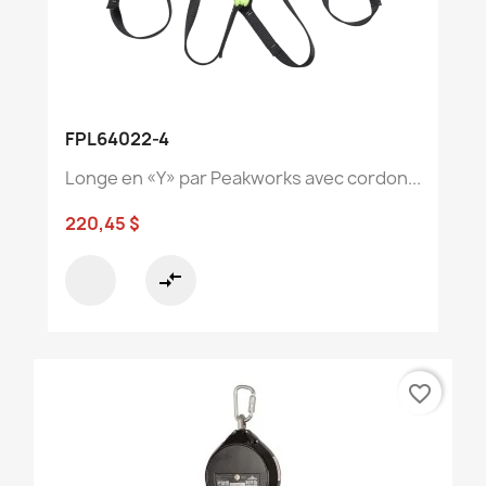
FPL64022-4
Longe en «Y» par Peakworks avec cordon...
220,45 $
compare_arrows
favorite_border