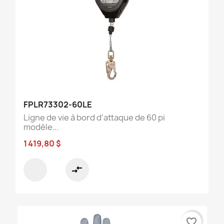
FPLR73302-60LE
Ligne de vie à bord d'attaque de 60 pi
modèle...
1 419,80 $
compare_arrows
favorite_border