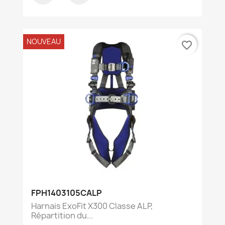
NOUVEAU
favorite_border
FPH1403105CALP
Harnais ExoFit X300 Classe ALP,
Répartition du...