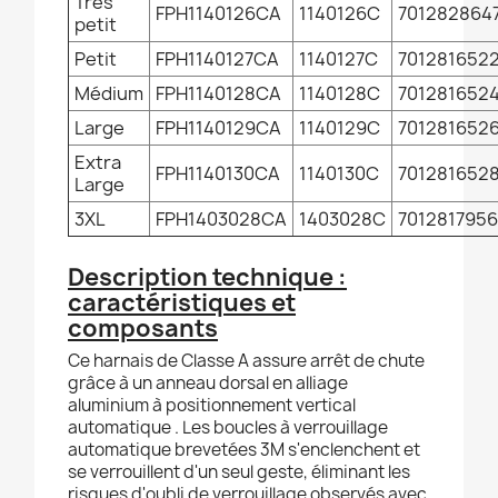
Très
FPH1140126CA
1140126C
701282864
petit
Petit
FPH1140127CA
1140127C
701281652
Médium
FPH1140128CA
1140128C
701281652
Large
FPH1140129CA
1140129C
701281652
Extra
FPH1140130CA
1140130C
701281652
Large
3XL
FPH1403028CA
1403028C
7012817956
Description technique :
caractéristiques et
composants
Ce harnais de Classe A assure arrêt de chute
grâce à un anneau dorsal en alliage
aluminium à positionnement vertical
automatique . Les boucles à verrouillage
automatique brevetées 3M s'enclenchent et
se verrouillent d'un seul geste, éliminant les
risques d'oubli de verrouillage observés avec