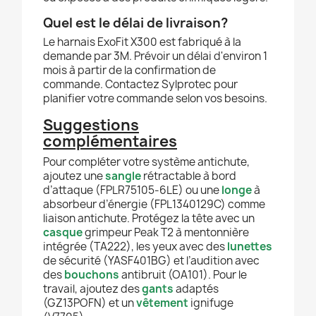
Quel est le délai de livraison?
Le harnais ExoFit X300 est fabriqué à la
demande par 3M. Prévoir un délai d'environ 1
mois à partir de la confirmation de
commande. Contactez Sylprotec pour
planifier votre commande selon vos besoins.
Suggestions
complémentaires
Pour compléter votre système antichute,
ajoutez une
sangle
rétractable à bord
d’attaque (FPLR75105-6LE) ou une
longe
à
absorbeur d’énergie (FPL1340129C) comme
liaison antichute. Protégez la tête avec un
casque
grimpeur Peak T2 à mentonnière
intégrée (TA222), les yeux avec des
lunettes
de sécurité (YASF401BG) et l’audition avec
des
bouchons
antibruit (OA101). Pour le
travail, ajoutez des
gants
adaptés
(GZ13POFN) et un
vêtement
ignifuge