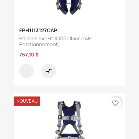
FPH1113127CAP
Harnais ExoFit X300 Classe AP
Positionnement,...
757,10 $
compare_arrows
NOUVEAU
favorite_border