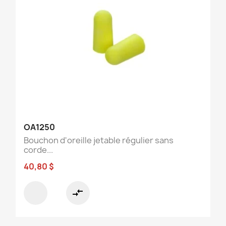
OA1250
Bouchon d'oreille jetable régulier sans
corde...
40,80 $
compare_arrows