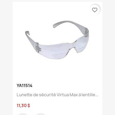
favorite_border
YA11514
Lunette de sécurité Virtua Max à lentille...
11,30 $