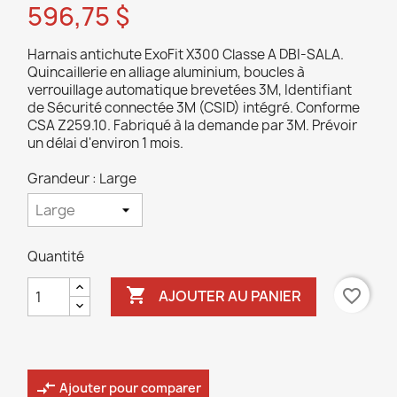
596,75 $
Harnais antichute ExoFit X300 Classe A DBI-SALA.
Quincaillerie en alliage aluminium, boucles à
verrouillage automatique brevetées 3M, Identifiant
de Sécurité connectée 3M (CSID) intégré. Conforme
CSA Z259.10. Fabriqué à la demande par 3M. Prévoir
un délai d'environ 1 mois.
Grandeur : Large
Quantité

favorite_border
AJOUTER AU PANIER
compare_arrows
Ajouter pour comparer