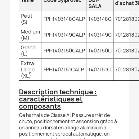
Taille
Code Sylprotec
DBI-
d'achat 
SALA
Petit
FPH1403148CALP
1403148C
70128180
(S)
Médium
FPH1403149CALP
1403149C
70128180
(M)
Grand
FPH1403150CALP
1403150C
70128180
(L)
Extra
Large
FPH1403151CALP
1403151C
70128180
(XL)
Description technique :
caractéristiques et
composants
Ce harnais de Classe ALP assure arrêt de
chute, positionnement et ascension grâce à
un anneau dorsal en alliage aluminium à
positionnement vertical automatique, un