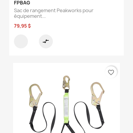
FPBAG
Sac de rangement Peakworks pour
équipement...
79,95 $
compare_arrows
favorite_border