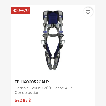
NOUVEAU
favorite_border
FPH1402052CALP
Harnais ExoFit X200 Classe ALP
Construction,...
542,85 $