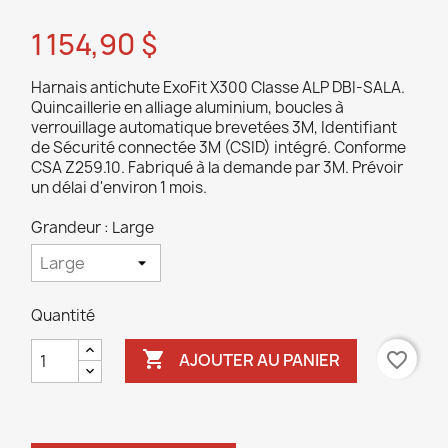
1 154,90 $
Harnais antichute ExoFit X300 Classe ALP DBI-SALA.
Quincaillerie en alliage aluminium, boucles à
verrouillage automatique brevetées 3M, Identifiant
de Sécurité connectée 3M (CSID) intégré. Conforme
CSA Z259.10. Fabriqué à la demande par 3M. Prévoir
un délai d'environ 1 mois.
Grandeur : Large
Quantité

favorite_border
AJOUTER AU PANIER