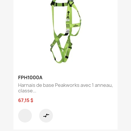
FPH1000A
Harnais de base Peakworks avec 1 anneau,
classe...
67,15 $
compare_arrows