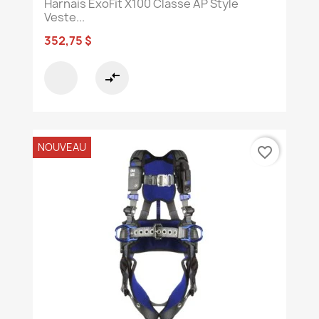
Harnais ExoFit X100 Classe AP Style
Veste...
352,75 $
compare_arrows
NOUVEAU
favorite_border