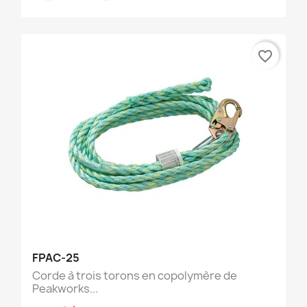
favorite_border
FPAC-25
Corde à trois torons en copolymère de
Peakworks...