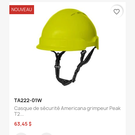
NOUVEAU
favorite_border
TA222-01W
Casque de sécurité Americana grimpeur Peak
T2...
63,45 $