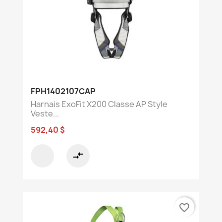
FPH1402107CAP
Harnais ExoFit X200 Classe AP Style
Veste...
592,40 $
compare_arrows
favorite_border