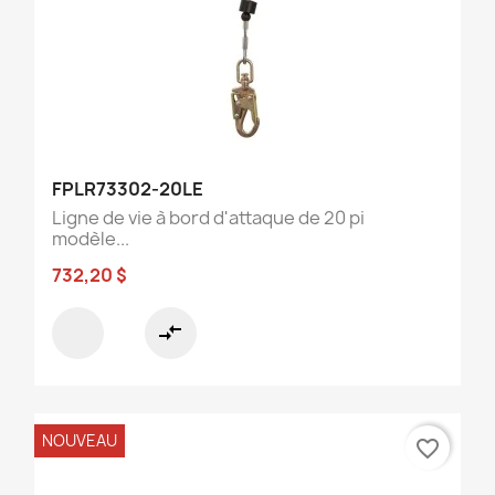
FPLR73302-20LE
Ligne de vie à bord d'attaque de 20 pi
modèle...
732,20 $
compare_arrows
NOUVEAU
favorite_border