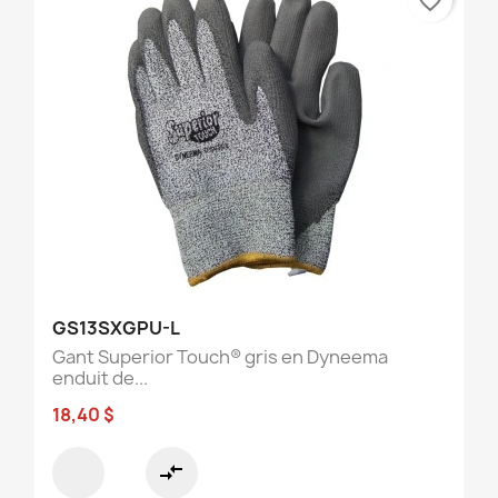
favorite_border
GS13SXGPU-L
Gant Superior Touch® gris en Dyneema
enduit de...
18,40 $
compare_arrows