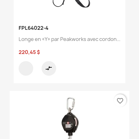
FPL64022-4
Longe en «Y» par Peakworks avec cordon...
220,45 $
compare_arrows
favorite_border