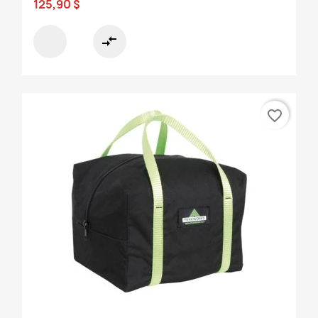
125,90 $
compare_arrows
favorite_border