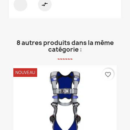
compare_arrows
8 autres produits dans la même
catégorie :
NOUVEAU
favorite_border