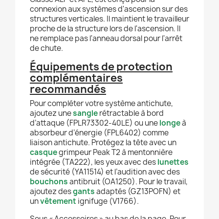
connexion aux systèmes d'ascension sur des
structures verticales. Il maintient le travailleur
proche de la structure lors de l'ascension. Il
ne remplace pas l'anneau dorsal pour l'arrêt
de chute.
Équipements de protection
complémentaires
recommandés
Pour compléter votre système antichute,
ajoutez une
sangle
rétractable à bord
d’attaque (FPLR73302-40LE) ou une
longe
à
absorbeur d’énergie (FPL6402) comme
liaison antichute. Protégez la tête avec un
casque
grimpeur Peak T2 à mentonnière
intégrée (TA222), les yeux avec des
lunettes
de sécurité (YA11514) et l’audition avec des
bouchons
antibruit (OA1250). Pour le travail,
ajoutez des
gants
adaptés (GZ13POFN) et
un
vêtement
ignifuge (V1766).
Sous « Accessoires » au bas de la page. Pour