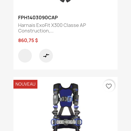
FPH1403090CAP
Harnais ExoFit X300 Classe AP
Construction,...
860,75 $
compare_arrows
NOUVEAU
favorite_border