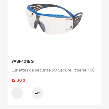
YASF401BG
Lunettes de sécurité 3M SecureFit série 400...
12,30 $
compare_arrows