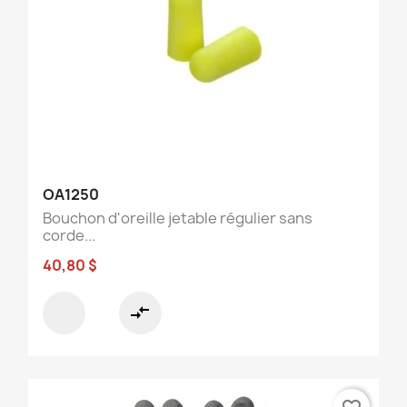
OA1250
Bouchon d'oreille jetable régulier sans
corde...
40,80 $
compare_arrows