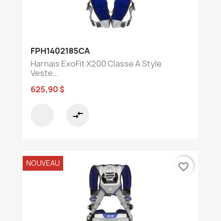
FPH1402185CA
Harnais ExoFit X200 Classe A Style
Veste...
625,90 $
compare_arrows
NOUVEAU
favorite_border