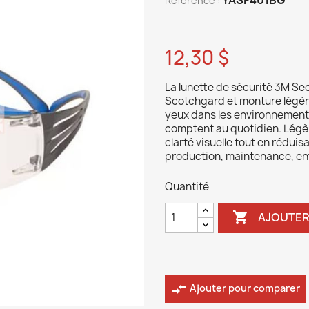
Reference :
12,30 $
La lunette de sécurité 3M Sec
Scotchgard et monture légère
yeux dans les environnements d
comptent au quotidien. Légère
clarté visuelle tout en réduis
production, maintenance, entr
Quantité

AJOUTER
compare_arrows
Ajouter pour comparer