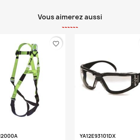
Vous aimerez aussi
favorite_border
Aperçu rapide
Aperçu rapide


H2000A
YA12E93101DX