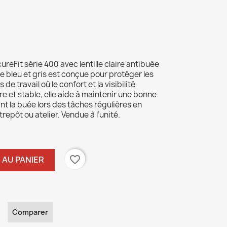
ureFit série 400 avec lentille claire antibuée
 bleu et gris est conçue pour protéger les
e travail où le confort et la visibilité
 et stable, elle aide à maintenir une bonne
ant la buée lors des tâches régulières en
epôt ou atelier. Vendue à l’unité.
favorite_border
 AU PANIER
Comparer