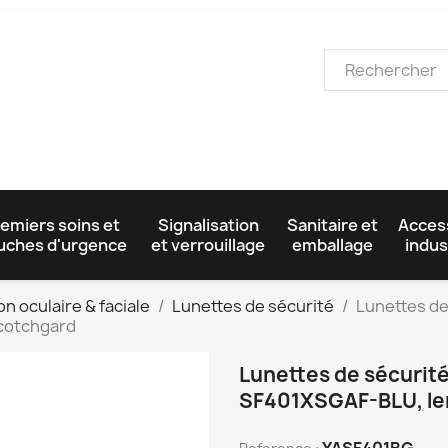
emiers soins et
Signalisation
Sanitaire et
Acces
uches d'urgence
et verrouillage
emballage
indus
n oculaire & faciale
Lunettes de sécurité
Lunettes de
Scotchgard
Lunettes de sécurit
SF401XSGAF-BLU, len
YASF401BG