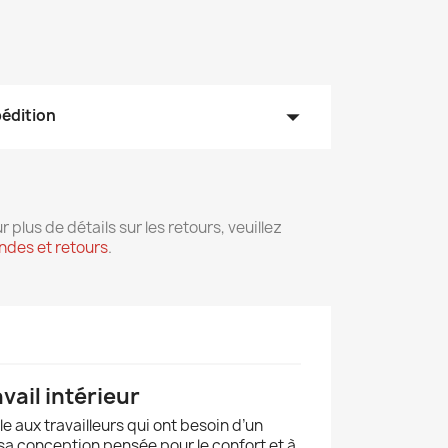
arrow_drop_down
pédition
r plus de détails sur les retours, veuillez
des et retours
.
vail intérieur
e aux travailleurs qui ont besoin d’un
 sa conception pensée pour le confort et à