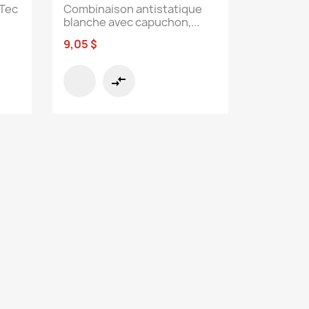
 Tec
Combinaison antistatique
blanche avec capuchon,...
9,05 $
compare_arrows