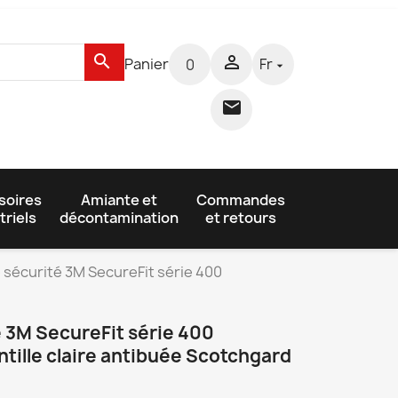
search

Panier
Fr
0


soires
Amiante et
Commandes
triels
décontamination
et retours
 sécurité 3M SecureFit série 400
é 3M SecureFit série 400
tille claire antibuée Scotchgard