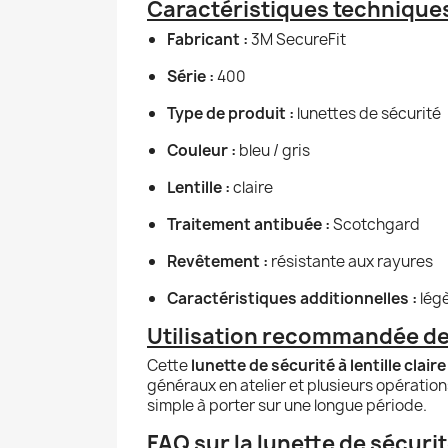
Caractéristiques techniques
Fabricant :
3M SecureFit
Série :
400
Type de produit :
lunettes de sécurité
Couleur :
bleu / gris
Lentille :
claire
Traitement antibuée :
Scotchgard
Revêtement :
résistante aux rayures
Caractéristiques additionnelles :
légè
Utilisation recommandée de 
Cette
lunette de sécurité à lentille claire
généraux en atelier et plusieurs opérations
simple à porter sur une longue période.
FAQ sur la lunette de sécuri