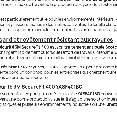
en aux milieux de travail où la protection des yeux doit rester si
est particulièrement utile pour les environnements intérieurs, l
on et plusieurs tâches industrielles courantes. La lentille clai
faut lire, inspecter, manipuler ou circuler dans un espace où la 
ard et revêtement résistant aux rayures
sécurité 3M SecureFit 400
est son
traitement antibuée Scot
hangent rapidement ou lorsque l’effort de travail s’intensifie. 
ion et aide à maintenir une meilleure visibilité pendant la journ
t
résistant aux rayures
, un atout appréciable pour prolonger l
sente donc un bon choix pour les entreprises qui cherchent un
ns de protection oculaire.
écurité 3M SecureFit 400 YASF401BG
 son confort en port prolongé. Le modèle
YASF401BG
convient 
t une bonne protection visuelle. Il s’agit d’une solution intére
ogistiques et plusieurs environnements industriels où une
lunet