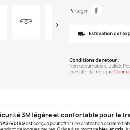
Partager

local_shipping
Estimation de l'ex
Conditions de retour :
Non retournable si utilisé. Pou
consulter la rubrique
Comman
curité 3M légère et confortable pour le tra
0 YASF401BG
est conçue pour offrir une protection oculaire fiabl
r pendant de longues heures. Grâce à sa monture
bleu et gris
, à