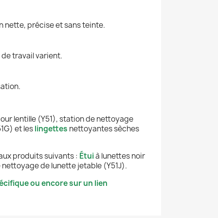
n nette, précise et sans teinte.
de travail varient.
ation.
ur lentille (Y51), station de nettoyage
1G) et les
lingettes
nettoyantes sèches
aux produits suivants :
Étui
à lunettes noir
 nettoyage de lunette jetable (Y51J).
cifique ou encore sur un lien