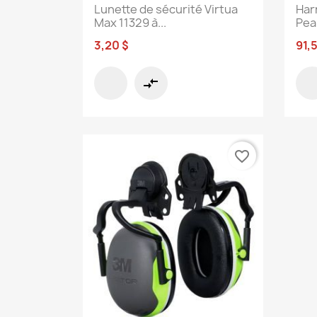
Lunette de sécurité Virtua
Har
Max 11329 à...
Pea
3,20 $
91,
compare_arrows
favorite_border