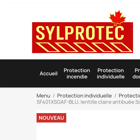
Protection
Protection
Pr
Accueil
incendie
individuelle
do
Menu
Protection individuelle
Protectio
SF401XSGAF-BLU, lentille claire antibuée 
NOUVEAU