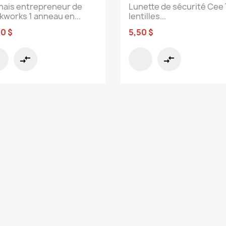
nais entrepreneur de
Lunette de sécurité Cee
kworks 1 anneau en...
lentilles...
50 $
5,50 $
compare_arrows
compare_arrows