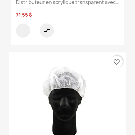
Distributeur en acrylique transparent avec...
71,55 $
compare_arrows
favorite_border