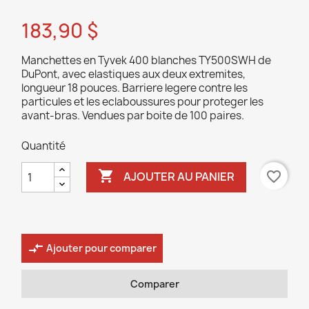
183,90 $
Manchettes en Tyvek 400 blanches TY500SWH de
DuPont, avec elastiques aux deux extremites,
longueur 18 pouces. Barriere legere contre les
particules et les eclaboussures pour proteger les
avant-bras. Vendues par boite de 100 paires.
Quantité

favorite_border
AJOUTER AU PANIER
compare_arrows
Ajouter pour comparer
Comparer