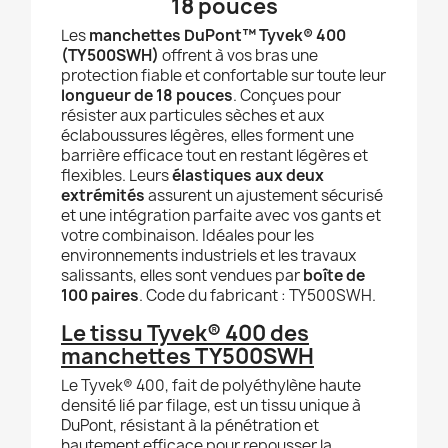
18 pouces
Les
manchettes DuPont™ Tyvek® 400
(TY500SWH)
offrent à vos bras une
protection fiable et confortable sur toute leur
longueur de 18 pouces
. Conçues pour
résister aux particules sèches et aux
éclaboussures légères, elles forment une
barrière efficace tout en restant légères et
flexibles. Leurs
élastiques aux deux
extrémités
assurent un ajustement sécurisé
et une intégration parfaite avec vos gants et
votre combinaison. Idéales pour les
environnements industriels et les travaux
salissants, elles sont vendues par
boîte de
100 paires
. Code du fabricant : TY500SWH.
Le tissu Tyvek® 400 des
manchettes TY500SWH
Le Tyvek® 400, fait de polyéthylène haute
densité lié par filage, est un tissu unique à
DuPont, résistant à la pénétration et
hautement efficace pour repousser la