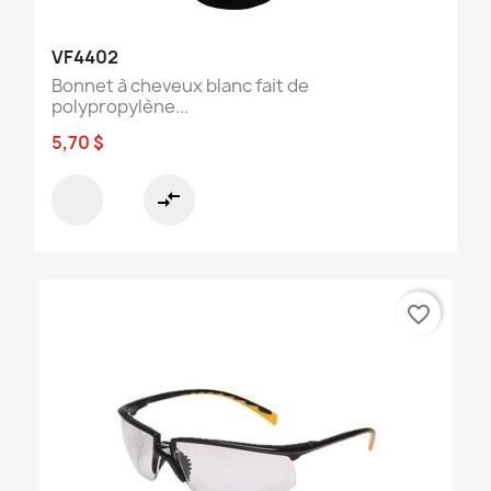
VF4402
Bonnet à cheveux blanc fait de
polypropylène...
5,70 $
compare_arrows
favorite_border