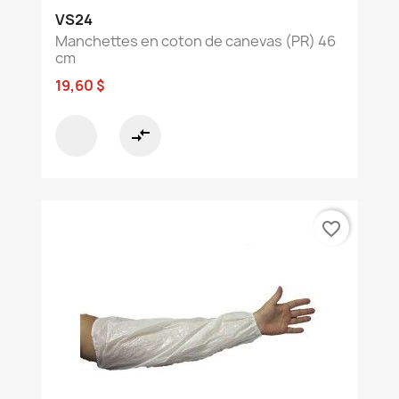
VS24
Manchettes en coton de canevas (PR) 46
cm
19,60 $
compare_arrows
favorite_border