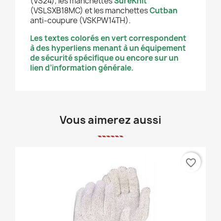
(VS24), les manchettes
SureKnit
(VSLSXB18MC) et les manchettes
Cutban
anti-coupure (VSKPW14TH).
Les textes colorés en vert correspondent
à des hyperliens menant à un équipement
de sécurité spécifique ou encore sur un
lien d’information générale.
Vous aimerez aussi
favorite_border