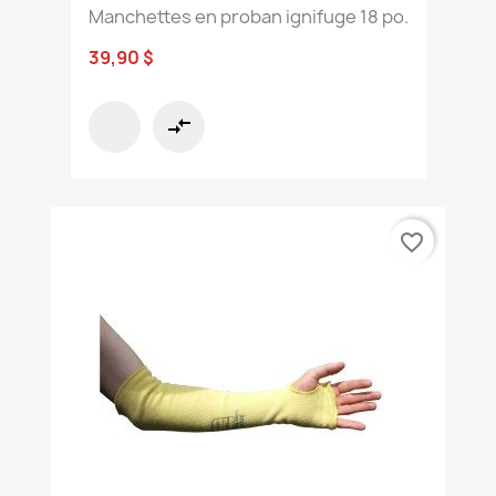
Manchettes en proban ignifuge 18 po.
39,90 $
compare_arrows
favorite_border