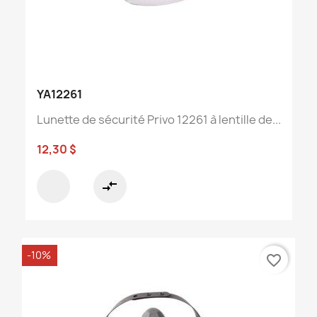
YA12261
Lunette de sécurité Privo 12261 à lentille de...
12,30 $
compare_arrows
-10%
favorite_border