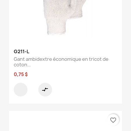
G211-L
Gant ambidextre économique en tricot de
coton...
0,75 $
compare_arrows
favorite_border