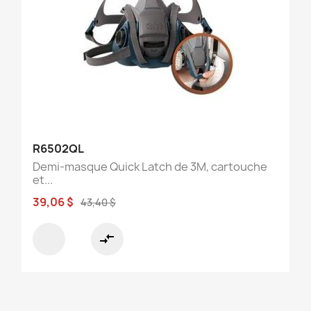
R6502QL
Demi-masque Quick Latch de 3M, cartouche
et...
39,06 $
43,40 $
compare_arrows