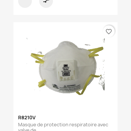
compare_arrows
favorite_border
R8210V
Masque de protection respiratoire avec
valve de...