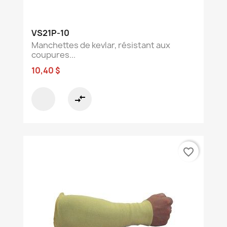
VS21P-10
Manchettes de kevlar, résistant aux
coupures...
10,40 $
compare_arrows
favorite_border