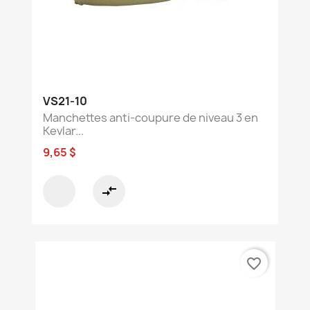
VS21-10
Manchettes anti-coupure de niveau 3 en
Kevlar...
9,65 $
compare_arrows
favorite_border