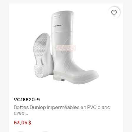
favorite_border
VC18820-9
Bottes Dunlop imperméables en PVC blanc
avec...
63,05 $