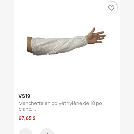
favorite_border
VS19
Manchette en polyéthylène de 18 po.
blanc,...
97,65 $