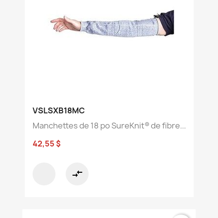
VSLSXB18MC
Manchettes de 18 po SureKnit® de fibre...
42,55 $
compare_arrows