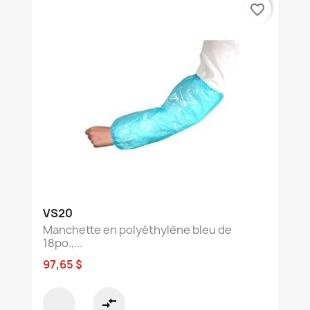
favorite_border
VS20
Manchette en polyéthylène bleu de
18po.,...
97,65 $
compare_arrows