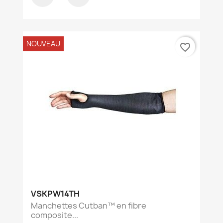
NOUVEAU
favorite_border
VSKPW14TH
Manchettes Cutban™ en fibre
composite...