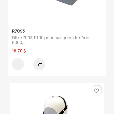
R7093
Filtre 7093, P100 pour masques de série
6000,...
18,70 $
compare_arrows
favorite_border