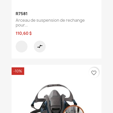
R7581
Arceau de suspension de rechange
pour...
110,60 $
compare_arrows
-10%
favorite_border