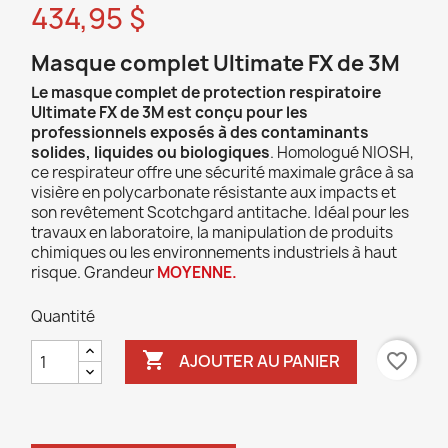
434,95 $
Masque complet Ultimate FX de 3M
Le masque complet de protection respiratoire
Ultimate FX de 3M est conçu pour les
professionnels exposés à des contaminants
solides, liquides ou biologiques
. Homologué NIOSH,
ce respirateur offre une sécurité maximale grâce à sa
visière en polycarbonate résistante aux impacts et
son revêtement Scotchgard antitache. Idéal pour les
travaux en laboratoire, la manipulation de produits
chimiques ou les environnements industriels à haut
risque. Grandeur
MOYENNE.
Quantité

favorite_border
AJOUTER AU PANIER