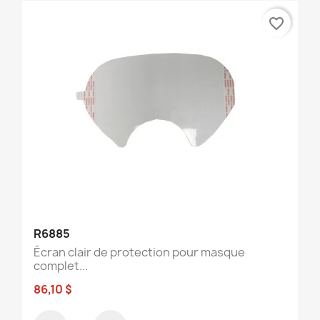
favorite_border
R6885
Écran clair de protection pour masque
complet...
86,10 $