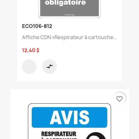
ECO106-812
Affiche CDN «Respirateur à cartouche...
12,40 $
compare_arrows
favorite_border