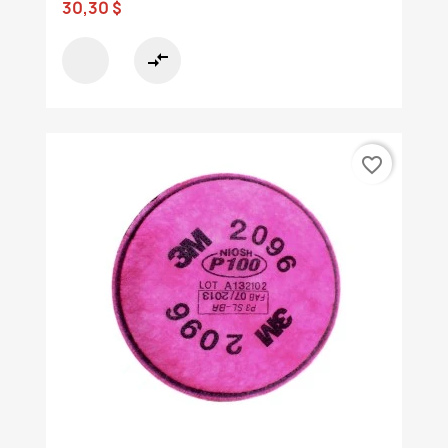
30,30 $
compare_arrows
favorite_border