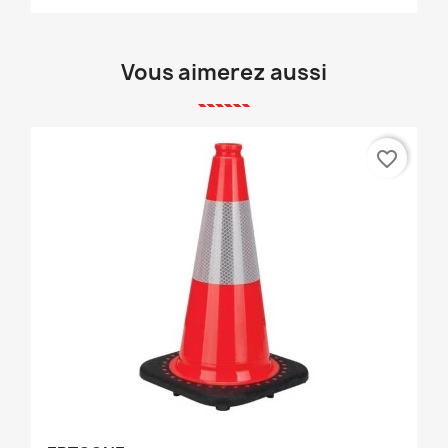
Vous aimerez aussi
favorite_border