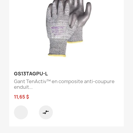
GS13TAGPU-L
Gant TenActiv™ en composite anti-coupure
enduit...
11,65 $
compare_arrows