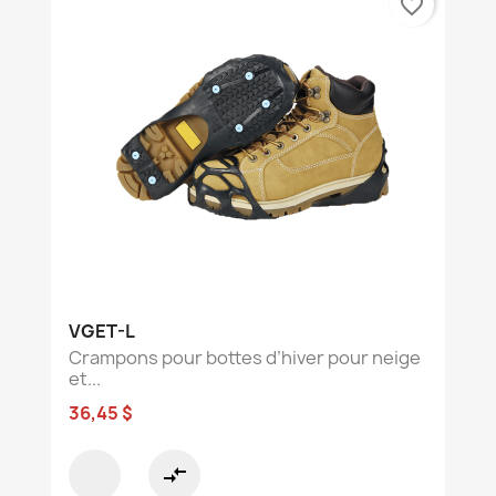
favorite_border
VGET-L
Crampons pour bottes d’hiver pour neige
et...
36,45 $
compare_arrows