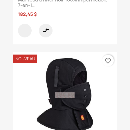
7-en-1...
182,45 $
compare_arrows
NOUVEAU
favorite_border