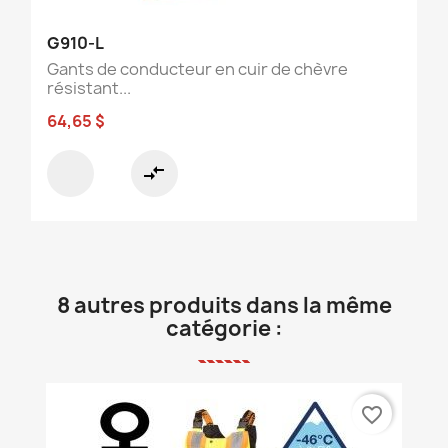
G910-L
Gants de conducteur en cuir de chèvre
résistant...
64,65 $
compare_arrows
8 autres produits dans la même
catégorie :
favorite_border