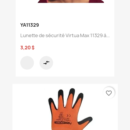
YA11329
Lunette de sécurité Virtua Max 11329 à...
3,20 $
compare_arrows
favorite_border