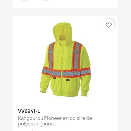
favorite_border
VV6941-L
Kangourou Pioneer en polaire de
polyester jaune...