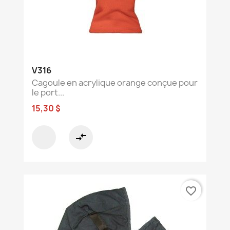
V316
Cagoule en acrylique orange conçue pour
le port...
15,30 $
compare_arrows
favorite_border