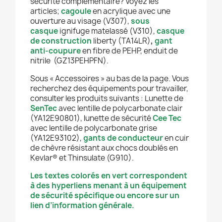
sécurité complémentaire? Voyez les
articles;
cagoule
en acrylique avec une
ouverture au visage
(V307),
sous
casque
ignifuge matelassé (V310)
,
casque
de construction
liberty (TA14LR)
,
gant
anti-coupure
en fibre de PEHP, enduit de
nitrile
(GZ13PEHPFN).
Sous « Accessoires » au bas de la page. Vous
recherchez des équipements pour travailler,
consulter les produits suivants
:
Lunette de
SenTec
avec lentille de polycarbonate clair
(YA12E90801), lunette de sécurité
Cee Tec
avec lentille de polycarbonate grise
(YA12E93102),
gants de conducteur
en cuir
de chèvre résistant aux chocs doublés en
Kevlar® et Thinsulate (G910).
Les textes colorés en vert correspondent
à des hyperliens menant à un équipement
de sécurité spécifique ou encore sur un
lien d’information générale.