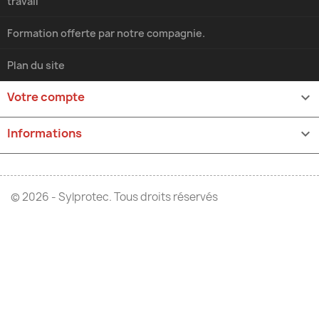
travail
Formation offerte par notre compagnie.
Plan du site
Votre compte

Informations
keyboard_arrow_down
© 2026 - Sylprotec. Tous droits réservés