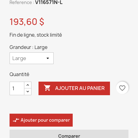
V116571N-L
Reference :
193,60 $
Fin de ligne, stock limité
Grandeur : Large
Quantité

favorite_border
AJOUTER AU PANIER
compare_arrows
Ajouter pour comparer
Comparer