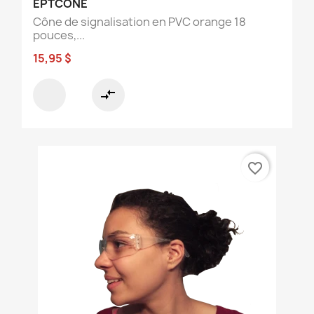
EPTCONE
Cône de signalisation en PVC orange 18
pouces,...
15,95 $
compare_arrows
favorite_border