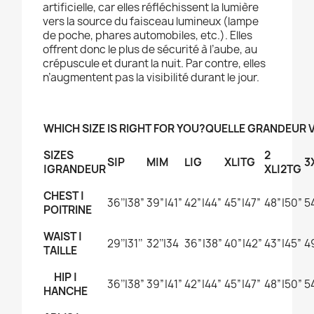
artificielle, car elles réfléchissent la lumière
vers la source du faisceau lumineux (lampe
de poche, phares automobiles, etc.). Elles
offrent donc le plus de sécurité à l’aube, au
crépuscule et durant la nuit. Par contre, elles
n’augmentent pas la visibilité durant le jour
.
WHICH SIZE IS RIGHT FOR YOU?
QUELLE GRANDEUR 
SIZES
2
S|P
M|M
L|G
XL|TG
3
|GRANDEUR
XL|2TG
CHEST |
36’’|38”
39”|41”
42”|44”
45”|47”
48”|50”
5
POITRINE
WAIST |
29’’|31’’
32’’|34
36”|38”
40”|42”
43”|45”
4
TAILLE
HIP |
36’’|38”
39”|41”
42”|44”
45”|47”
48”|50”
5
HANCHE