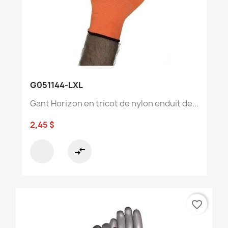
G051144-LXL
Gant Horizon en tricot de nylon enduit de...
2,45 $
compare_arrows
favorite_border