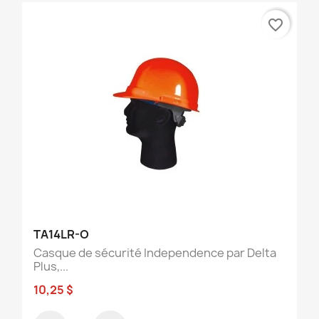
favorite_border
TA14LR-O
Casque de sécurité Independence par Delta
Plus,...
10,25 $