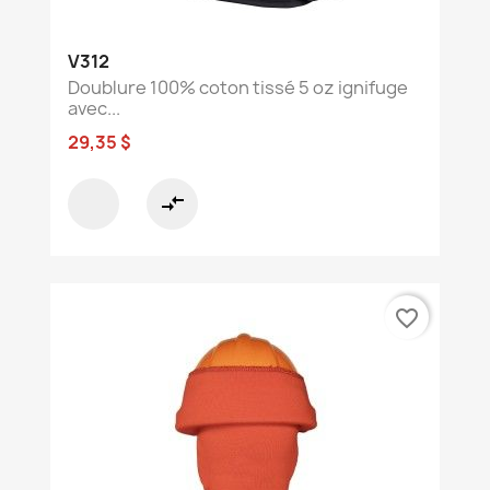
V312
Doublure 100% coton tissé 5 oz ignifuge
avec...
29,35 $
compare_arrows
favorite_border