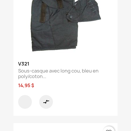
V321
Sous-casque avec long cou, bleu en
poly/coton...
14,95 $
compare_arrows