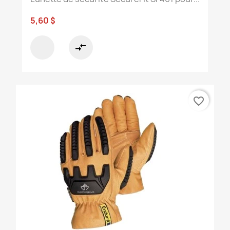
5,60 $
compare_arrows
favorite_border