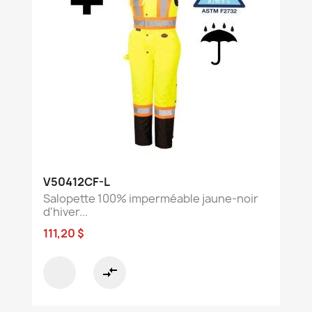
V50412CF-L
Salopette 100% imperméable jaune-noir
d'hiver...
111,20 $
compare_arrows