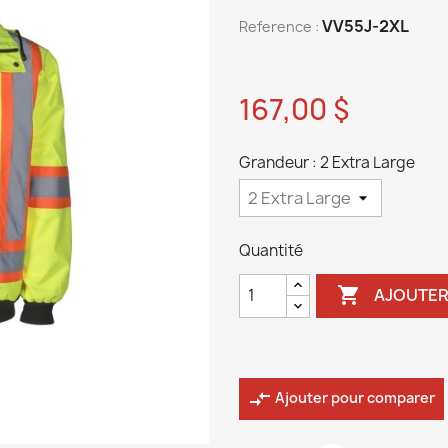
VV55J-2XL
Reference :
167,00 $
Grandeur : 2 Extra Large
Quantité

AJOUTER
compare_arrows
Ajouter pour comparer