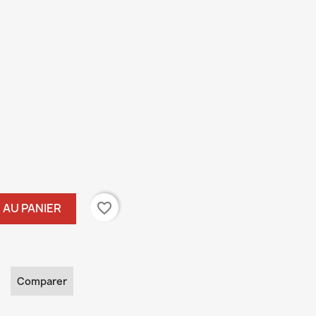
favorite_border
 AU PANIER
Comparer