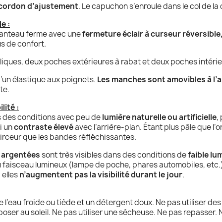
cordon d’ajustement
. Le capuchon s’enroule dans le col de la c
e :
anteau ferme avec une
fermeture éclair à curseur réversible
s de confort.
iques, deux poches extérieures à rabat et deux poches intérie
’un élastique aux poignets.
Les manches sont amovibles à l’a
te.
lité :
ns des conditions avec peu de
lumière naturelle ou artificielle
,
si un
contraste élevé
avec l’arrière-plan. Étant plus pâle que l’o
noirceur que les bandes réfléchissantes.
s argentées
sont très visibles dans des conditions de
faible lu
 faisceau lumineux (lampe de poche, phares automobiles, etc.). 
 elles
n’augmentent pas la visibilité durant le jour
.
 l’eau froide ou tiède et un détergent doux. Ne pas utiliser des
exposer au soleil. Ne pas utiliser une sécheuse. Ne pas repasser.