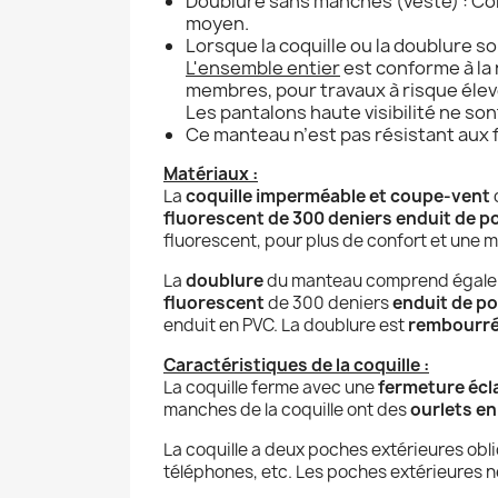
Doublure sans manches (veste) : C
moyen.
Lorsque la coquille ou la doublure s
L'ensemble entier
est conforme à l
membres, pour travaux à risque élev
Les pantalons haute visibilité ne so
Ce manteau n’est pas résistant aux f
Matériaux :
La
coquille imperméable et coupe-vent
fluorescent de 300 deniers
enduit de p
fluorescent, pour plus de confort et une m
La
doublure
du manteau comprend égal
fluorescent
de 300 deniers
enduit de p
enduit en PVC. La doublure est
rembourré
Caractéristiques de la coquille :
La coquille ferme avec une
fermeture écla
manches de la coquille ont des
ourlets en
La coquille a deux poches extérieures obl
téléphones, etc. Les poches extérieures 