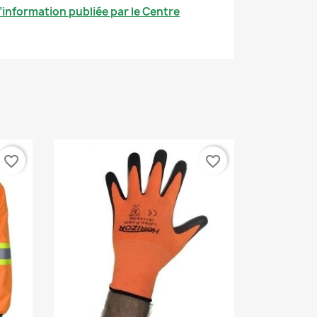
’information publiée par le Centre
favorite_border
favorite_border