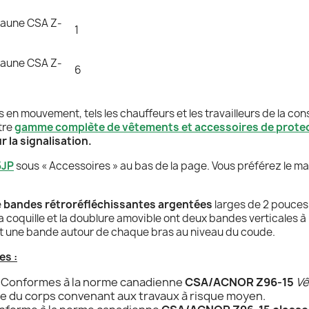
 jaune CSA Z-
1
 jaune CSA Z-
6
es en mouvement, tels les chauffeurs et les travailleurs de la co
tre
gamme complète de vêtements et accessoires de protect
 la signalisation.
5JP
sous « Accessoires » au bas de la page. Vous préférez le ma
e
bandes rétroréfléchissantes argentées
larges de 2 pouces
a coquille et la doublure amovible ont deux bandes verticales à
le et une bande autour de chaque bras au niveau du coude.
es :
: Conformes à la norme canadienne
CSA/ACNOR Z96-15
Vê
e du corps convenant aux travaux à risque moyen.