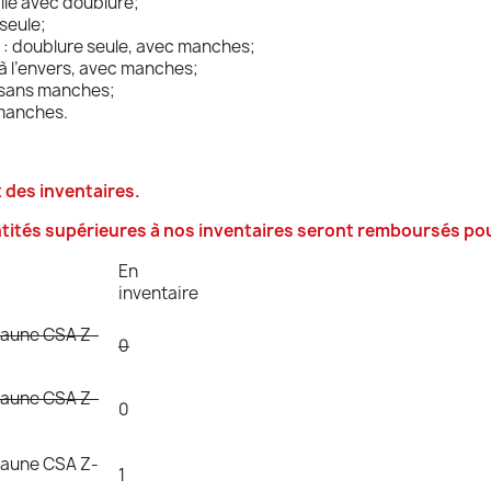
lle avec doublure;
 seule;
: doublure seule, avec manches;
à l’envers, avec manches;
, sans manches;
 manches.
 des inventaires.
tités supérieures à nos inventaires seront remboursés po
En
inventaire
 jaune CSA Z-
0
 jaune CSA Z-
0
 jaune CSA Z-
1