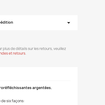
arrow_drop_down
pédition
r plus de détails sur les retours, veuillez
des et retours
.
troréfléchissantes argentées.
 de six façons: