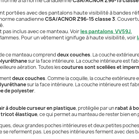
onforme à la norme canadienne
CSA/ACNOR Z96-15
classe
ont portées avec des pantalons haute visibilité à bandes 
a norme canadienne
CSA/ACNOR Z96-15
classe 3
. Couvert
é.
nt pas inclus avec ce manteau. Voir
les pantalons VV59J.
lammes. Pour un vêtement ignifuge à haute visibilité, voir
de ce manteau comprend
deux couches
. La couche extérieur
olyuréthane
sur la face intérieure. La couche intérieure est fa
eilleure aération. Toutes les
coutures sont scellées et imperm
ement
deux couches
. Comme la coquille, la couche extérieure 
olyuréthane
sur la face intérieure. La couche intérieure est fa
e de polyester
.
ir à double curseur en plastique
, protégée par un
rabat à b
 tricot élastique
, ce qui permet au manteau de rester bien en 
iques, deux grandes poches intérieures et deux petites poches
ne se referment pas. Les poches intérieures ferment avec des 