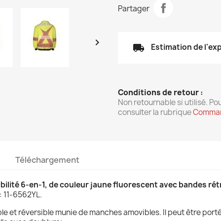
Partager

local_shipping
Estimation de l'ex
Conditions de retour :
Non retournable si utilisé. Pou
consulter la rubrique
Comman
Téléchargement
bilité 6-en-1, de couleur jaune fluorescent avec bandes ré
: 11-6562YL.
e et réversible munie de manches amovibles. Il peut être porté