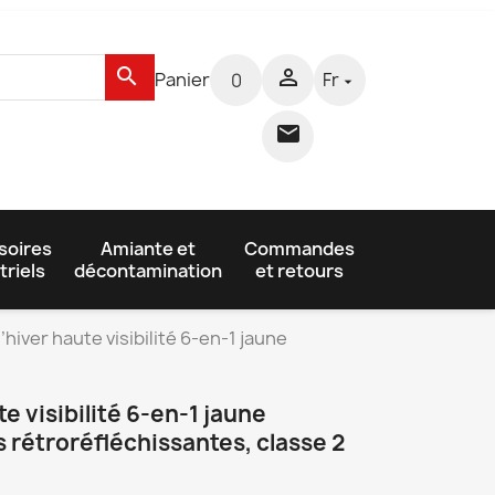
search

Panier
Fr
0


soires
Amiante et
Commandes
triels
décontamination
et retours
hiver haute visibilité 6-en-1 jaune
e visibilité 6-en-1 jaune
 rétroréfléchissantes, classe 2