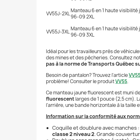
Manteau 6 en 1 haute visibilité
VV55J-2XL
96-09 2XL
Manteau 6 en 1 haute visibilité
VV55J-3XL
96-09 3XL
Idéal pour les travailleurs près de véhicul
des mines et des pêcheries. Consultez no
pas à la norme de Transports Québec sur
Besoin de pantalon? Trouvez l'article
VV5
problème! Consulter le produit
VV55
.
Ce manteau jaune fluorescent est muni d
fluorescent
larges de 1 pouce (2,5 cm). L
l’arrière, une bande horizontale à la tail
Information sur la conformité aux norm
Coquille et doublure avec manches 
classe 2 niveau 2
. Grande couvertur