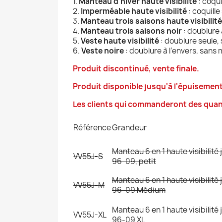
1.
Manteau d’hiver haute visibilité
: coqui
2.
Imperméable haute visibilité
: coquille
3.
Manteau trois saisons haute visibilité
4.
Manteau trois saisons noir
: doublure 
5.
Veste haute visibilité
: doublure seule
6.
Veste noire
: doublure à l’envers, sans
Produit discontinué, vente finale.
Produit disponible jusqu'à l'épuisement
Les clients qui commanderont des quan
Référence
Grandeur
Manteau 6 en 1 haute visibilité
VV55J-S
96-09, petit
Manteau 6 en 1 haute visibilité
VV55J-M
96-09 Médium
Manteau 6 en 1 haute visibilité
VV55J-XL
96-09 XL