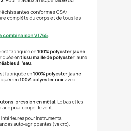
 2
. Pour travaux à risque faible ou
réfléchissantes conformes CSA:
ure complète du corps et de tous les
la combinaison V1765
.
e est fabriquée en
100% polyester jaune
briquée en
tissu maille de polyester
jaune
éables à l’eau
.
est fabriquée en
100% polyester jaune
briquée en
100% polyester noir
avec
outons-pression en métal
. Le bas et les
place pour couper le vent.
 intérieures pour instruments,
bandes auto-agrippantes (velcro).