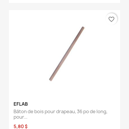
favorite_border
EFLAB
Bâton de bois pour drapeau, 36 po de long,
pour...
5,80 $