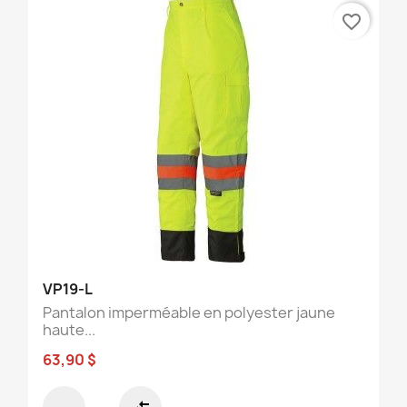
favorite_border
VP19-L
Pantalon imperméable en polyester jaune
haute...
63,90 $