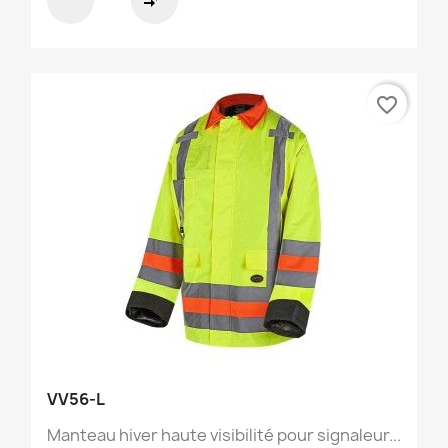
compare_arrows
favorite_border
VV56-L
Manteau hiver haute visibilité pour signaleur...