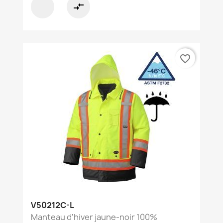
compare_arrows
favorite_border
V50212C-L
Manteau d'hiver jaune-noir 100%