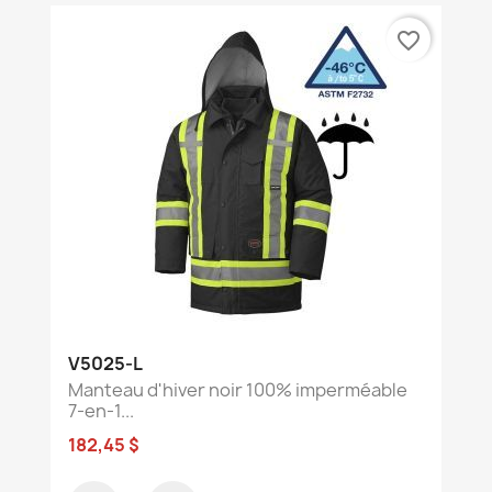
favorite_border
V5025-L
Manteau d'hiver noir 100% imperméable
7-en-1...
182,45 $