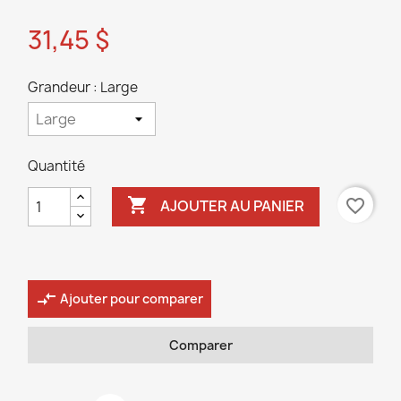
31,45 $
Grandeur : Large
Quantité

favorite_border
AJOUTER AU PANIER
compare_arrows
Ajouter pour comparer
Comparer