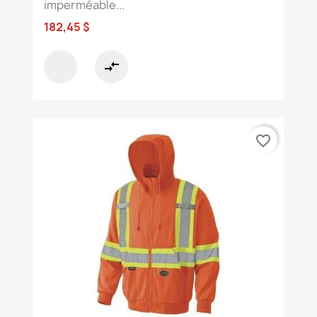
imperméable...
182,45 $
compare_arrows
favorite_border