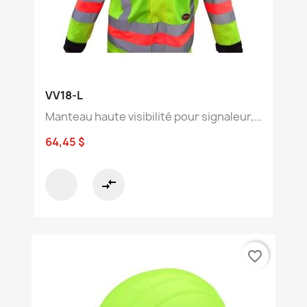
VV18-L
Manteau haute visibilité pour signaleur,...
64,45 $
compare_arrows
favorite_border