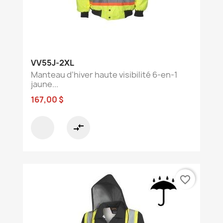
VV55J-2XL
Manteau d’hiver haute visibilité 6-en-1
jaune...
167,00 $
compare_arrows
favorite_border