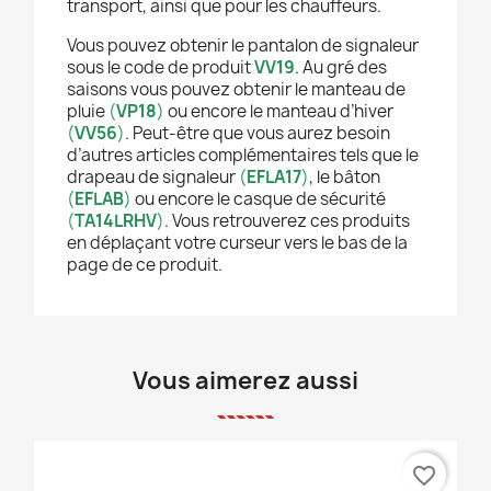
transport, ainsi que pour les chauffeurs.
Vous pouvez obtenir le pantalon de signaleur
sous le code de produit
VV19
. Au gré des
saisons vous pouvez obtenir le manteau de
pluie
(
VP18
)
ou encore le manteau d’hiver
(
VV56
)
. Peut-être que vous aurez besoin
d’autres articles complémentaires tels que le
drapeau de signaleur
(
EFLA17
)
, le bâton
(
EFLAB
)
ou encore le casque de sécurité
(
TA14LRHV
)
. Vous retrouverez ces produits
en déplaçant votre curseur vers le bas de la
page de ce produit.
Vous aimerez aussi
favorite_border