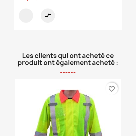
compare_arrows
Les clients qui ont acheté ce
produit ont également acheté :
favorite_border