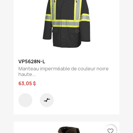
VP5628N-L
Manteau imperméable de couleur noire
haute...
63,05 $
compare_arrows
favorite_border