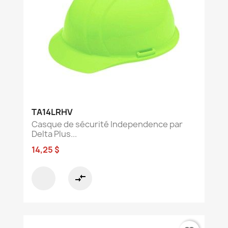
TA14LRHV
Casque de sécurité Independence par
Delta Plus...
14,25 $
compare_arrows