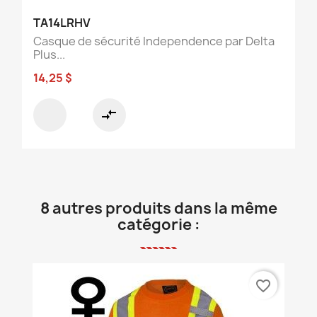
TA14LRHV
Casque de sécurité Independence par Delta
Plus...
14,25 $
compare_arrows
8 autres produits dans la même
catégorie :
favorite_border