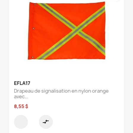
EFLA17
Drapeau de signalisation en nylon orange
avec...
8,55 $
compare_arrows