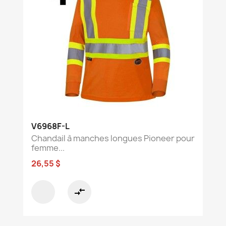
V6968F-L
Chandail à manches longues Pioneer pour
femme...
26,55 $
compare_arrows