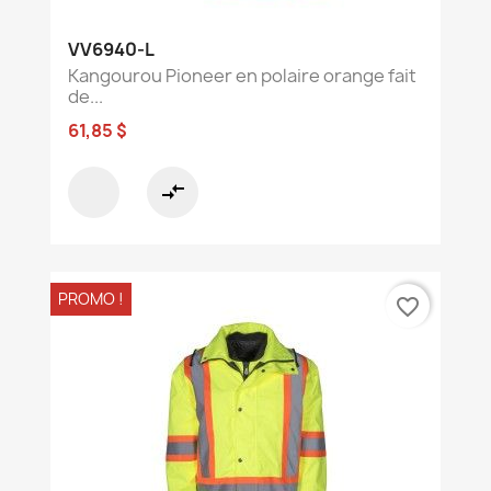
VV6940-L
Kangourou Pioneer en polaire orange fait
de...
61,85 $
compare_arrows
PROMO !
favorite_border