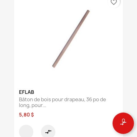
favorite_border
EFLAB
Bâton de bois pour drapeau, 36 po de
long, pour...
5,80 $
0
compare_arrows
compare_arrows