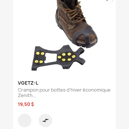
VGETZ-L
Crampon pour bottes d'hiver économique
Zenith...
19,50 $
compare_arrows