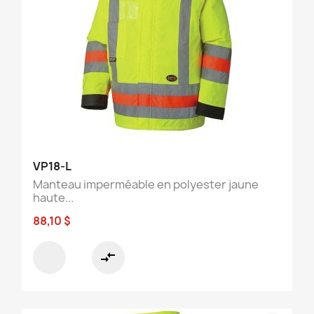
VP18-L
Manteau imperméable en polyester jaune
haute...
88,10 $
compare_arrows