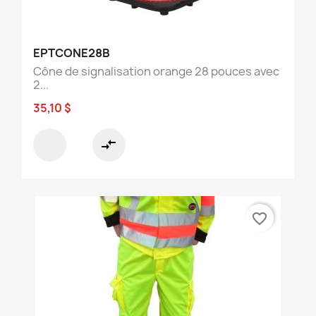
EPTCONE28B
Cône de signalisation orange 28 pouces avec
2...
35,10 $
compare_arrows
favorite_border