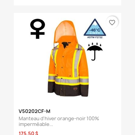
favorite_border
V50202CF-M
Manteau d'hiver orange-noir 100%
imperméable...
175,50 $