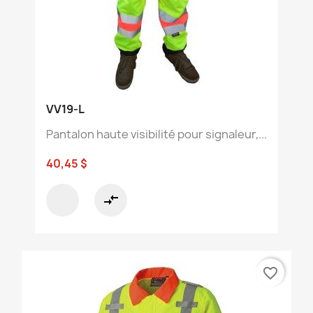
VV19-L
Pantalon haute visibilité pour signaleur,...
40,45 $
compare_arrows
favorite_border