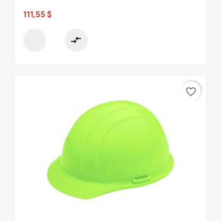
111,55 $
compare_arrows
favorite_border