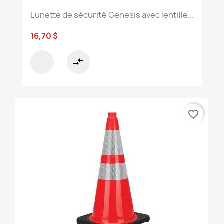
Lunette de sécurité Genesis avec lentille...
16,70 $
compare_arrows
favorite_border