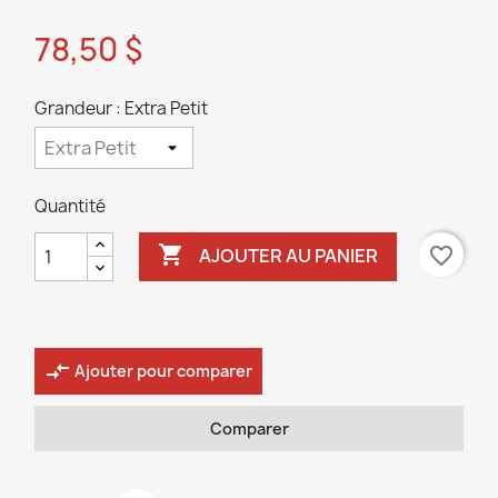
78,50 $
Grandeur : Extra Petit
Quantité

favorite_border
AJOUTER AU PANIER
compare_arrows
Ajouter pour comparer
Comparer