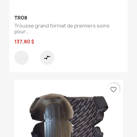
TR08
Trousse grand format de premiers soins
pour...
137,80 $
compare_arrows
favorite_border