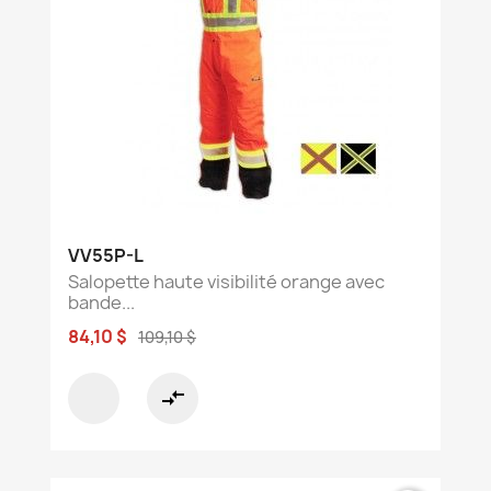
VV55P-L
Salopette haute visibilité orange avec
bande...
84,10 $
109,10 $
compare_arrows