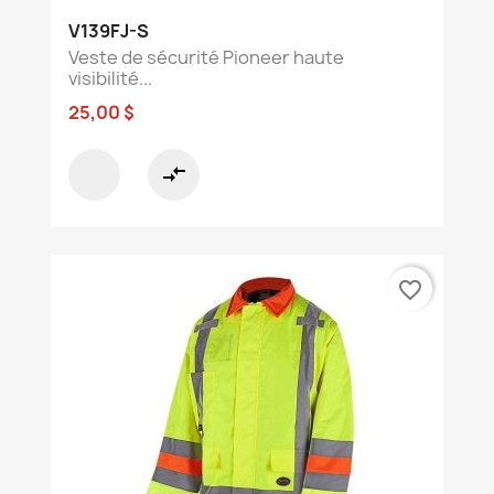
V139FJ-S
Veste de sécurité Pioneer haute
visibilité...
25,00 $
compare_arrows
favorite_border