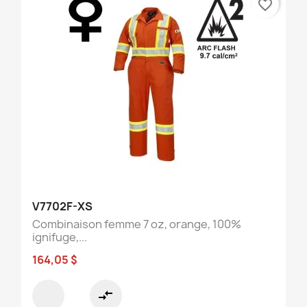
favorite_border
V7702F-XS
Combinaison femme 7 oz, orange, 100%
ignifuge,...
164,05 $
compare_arrows