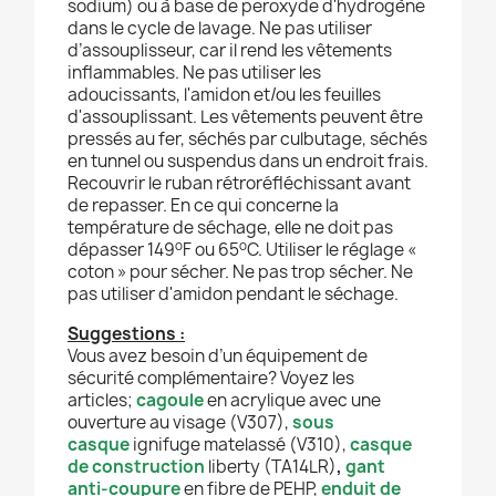
sodium) ou à base de peroxyde d'hydrogène
dans le cycle de lavage.
Ne pas utiliser
d’assouplisseur, car il rend les vêtements
inflammables. Ne pas utiliser les
adoucissants, l'amidon et/ou les feuilles
d'assouplissant. Les vêtements peuvent être
pressés au fer, séchés par culbutage, séchés
en tunnel ou suspendus dans un endroit frais.
Recouvrir le ruban rétroréfléchissant avant
de repasser. En ce qui concerne la
température de séchage, elle ne doit pas
o
o
dépasser 149
F ou 65
C. Utiliser le réglage «
coton » pour sécher. Ne pas trop sécher. Ne
pas utiliser d'amidon pendant le séchage.
Suggestions
:
Vous avez besoin d’un équipement de
sécurité complémentaire? Voyez les
articles;
cagoule
en acrylique avec une
ouverture au visage (V307),
sous
casque
ignifuge matelassé (V310),
casque
de construction
liberty (TA14LR)
,
gant
anti-coupure
en fibre de PEHP,
enduit de