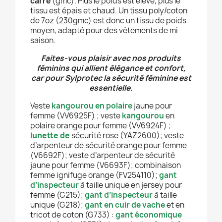
carré
(gmc). Plus le poids est élevé, plus le
tissu est épais et chaud. Un tissu poly/coton
de 7oz (230gmc) est donc un tissu de poids
moyen, adapté pour des vêtements de mi-
saison.
Faites-vous plaisir avec nos produits
féminins qui allient élégance et confort,
car pour Sylprotec la sécurité féminine est
essentielle.
Veste
kangourou en polaire
jaune pour
femme (VV6925F) ; veste
kangourou
en
polaire orange pour femme (VV6924F) ;
l
unette de
sécurité rose (YAZ2600); veste
d’arpenteur de sécurité orange pour femme
(V6692F); veste d’arpenteur de sécurité
jaune pour femme (V6693F); combinaison
femme ignifuge orange (FV254110);
gant
d’inspecteur
à taille unique en jersey pour
femme (G215);
gant d’inspecteur
à taille
unique (G218);
gant en cuir de vache
et en
tricot de coton (G733) :
gant économique