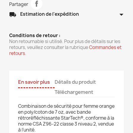
Partager
arrow_drop_down
local_shipping
Estimation de l'expédition
Conditions de retour :
Non retournable si utilisé. Pour plus de détails sur les
retours, veuillez consulter la rubrique
Commandes et
retours
.
En savoir plus
Détails du produit
Téléchargement
Combinaison de sécurité pour femme orange
en poly/coton
de 7 oz, avec bande
rétroréfléchissante StarTech®, conforme à la
norme
CSA Z96-22 classe 3 niveau 2, vendue
à l’unité.