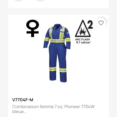
favorite_border
V7704F-M
Combinaison femme 7 oz, Pioneer 7704W
bleue...