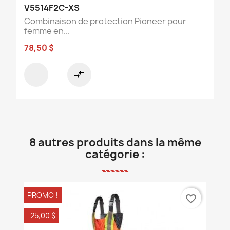
V5514F2C-XS
Combinaison de protection Pioneer pour
femme en...
78,50 $
compare_arrows
8 autres produits dans la même
catégorie :
PROMO !
favorite_border
-25,00 $