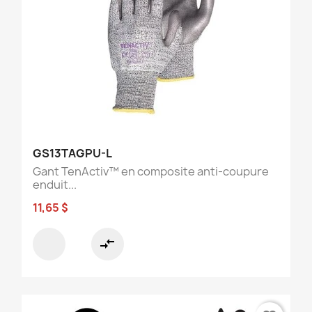
GS13TAGPU-L
Gant TenActiv™ en composite anti-coupure
enduit...
11,65 $
compare_arrows