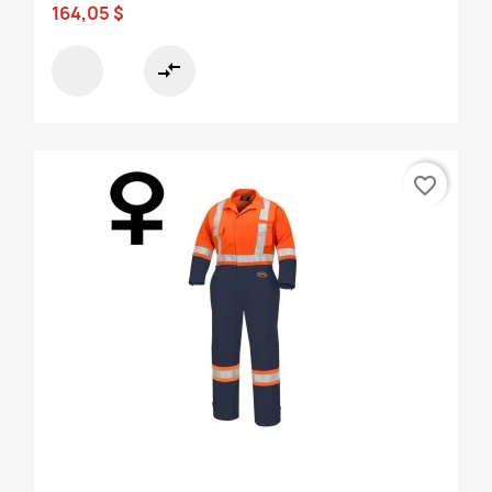
164,05 $
compare_arrows
favorite_border