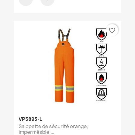
favorite_border
VP5893-L
Salopette de sécurité orange,
imperméable,...