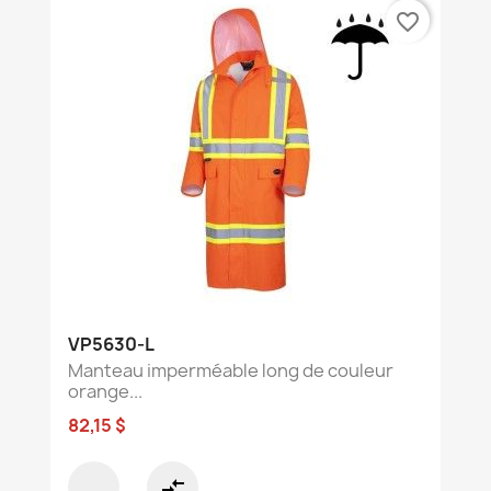
favorite_border
VP5630-L
Manteau imperméable long de couleur
orange...
82,15 $
compare_arrows