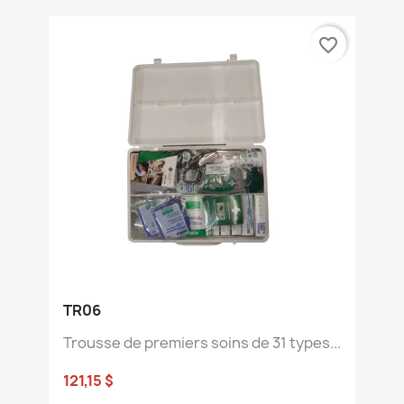
favorite_border
TR06
Trousse de premiers soins de 31 types...
121,15 $