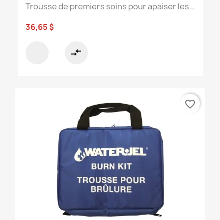
Trousse de premiers soins pour apaiser les...
36,65 $
compare_arrows
favorite_border