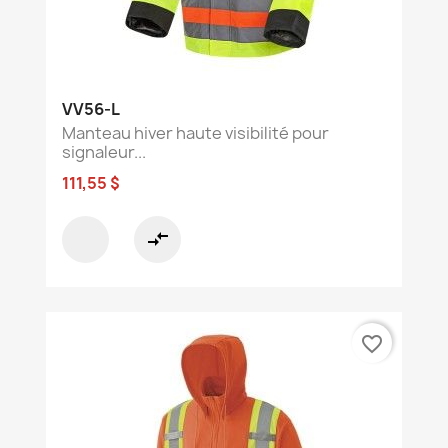
VV56-L
Manteau hiver haute visibilité pour
signaleur...
111,55 $
compare_arrows
favorite_border