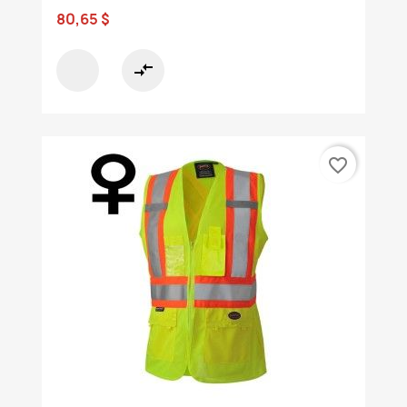
80,65 $
compare_arrows
favorite_border