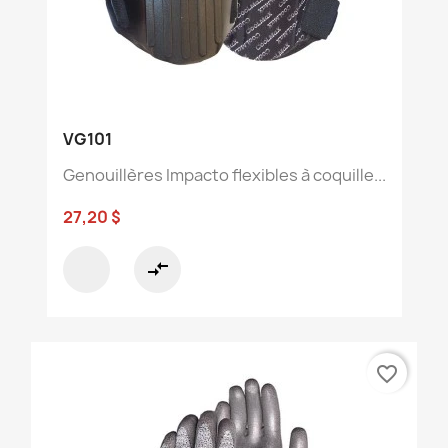
VG101
Genouillères Impacto flexibles à coquille...
27,20 $
compare_arrows
favorite_border