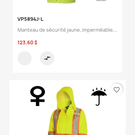
VP5894J-L
Manteau de sécurité jaune, imperméable,...
123,60 $
compare_arrows
favorite_border