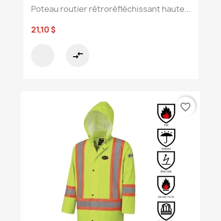
Poteau routier rétroréfléchissant haute...
21,10 $
compare_arrows
favorite_border