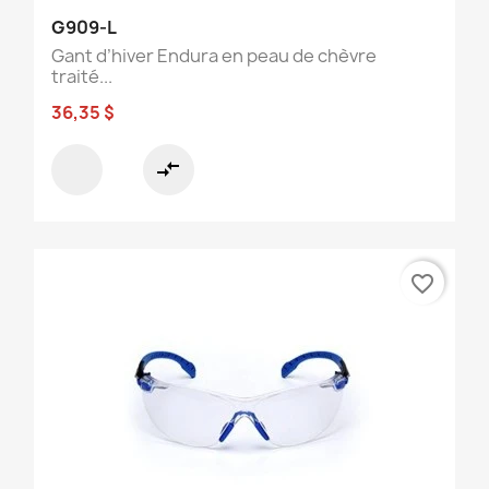
G909-L
Gant d’hiver Endura en peau de chèvre
traité...
36,35 $
compare_arrows
favorite_border