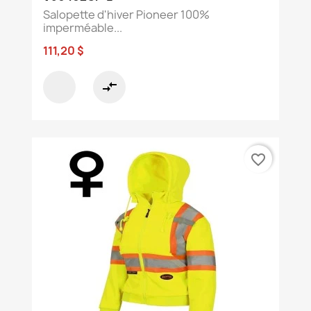
Salopette d'hiver Pioneer 100%
imperméable...
111,20 $
compare_arrows
favorite_border