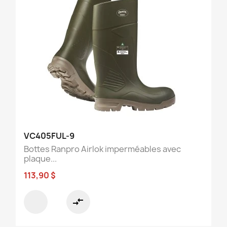
VC405FUL-9
Bottes Ranpro Airlok imperméables avec
plaque...
113,90 $
compare_arrows