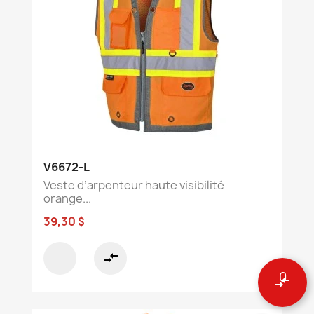
V6672-L
Veste d’arpenteur haute visibilité
orange...
39,30 $
compare_arrows
0
compare_arrows