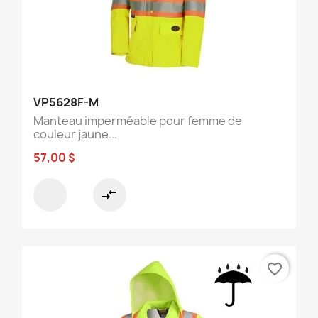
VP5628F-M
Manteau imperméable pour femme de
couleur jaune...
57,00 $
compare_arrows
favorite_border