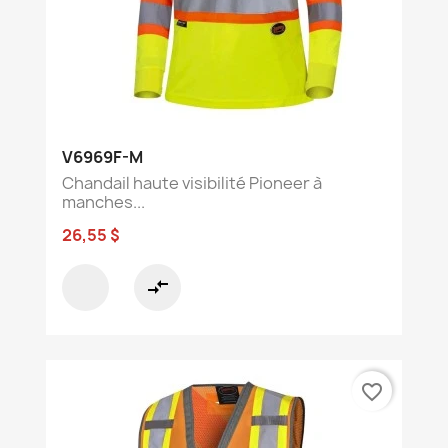
V6969F-M
Chandail haute visibilité Pioneer à
manches...
26,55 $
compare_arrows
favorite_border