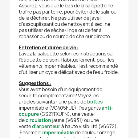
Assurez-vous que le bas de la salopette ne
traîne pas par terre, pour éviter de le salir ou
de le déchirer. Ne pas utiliser de javel,
d’assouplissant ou de nettoyant à sec, ne
pas utiliser de sèche-linge ou de fer à
repasser ou de source de chaleur directe.
Entretien et durée de vie :
Lavez la salopette selon les instructions sur
l’étiquette de soin. Habituellement, pour les
vêtements imperméables, il est recommandé
d’utiliser un cycle délicat avec de l’eau froide.
Suggestions :
Vous avez besoin d’un équipement de
sécurité complémentaire? Voyez les
articles suivants :
une paire de
bottes
imperméable
(
VC405FUL
).
Des gants
anti-
coupure
(
GS21TXUFN
),
une v
este
de
circulation
jaune (
V6931
)
ou une
veste
d’arpenteur
à haute
visibilité (
V6672
).
Ensemble
imperméable
de couleur orange