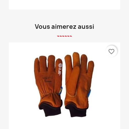
Vous aimerez aussi
favorite_border