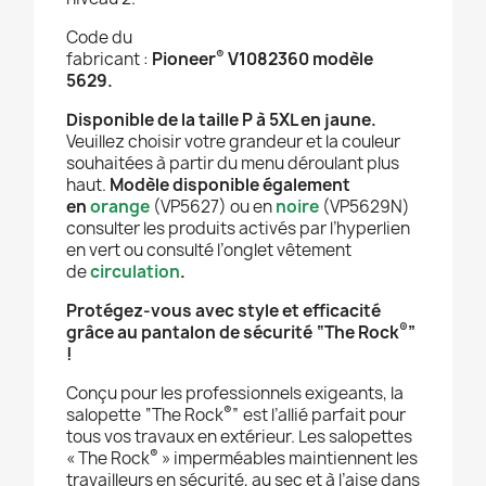
Code du
®
fabricant :
Pioneer
V1082360
modèle
5629.
Disponible de la taille P à 5XL
en jaune
.
Veuillez choisir votre grandeur et la couleur
souhaitées à partir du menu déroulant plus
haut.
Modèle disponible également
en
orange
(VP5627) ou en
noire
(VP5629N)
consulter les produits activés par l’hyperlien
en vert ou consulté l’onglet vêtement
de
circulation
.
Protégez-vous avec style et efficacité
®
grâce au pantalon de sécurité “The Rock
”
!
Conçu pour les professionnels exigeants, la
®
salopette “The Rock
”
est l’allié parfait pour
tous vos travaux en extérieur
.
Les salopettes
®
« The Rock
» imperméables maintiennent les
travailleurs en sécurité, au sec et à l’aise dans