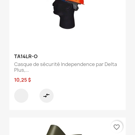
TA14LR-O
Casque de sécurité Independence par Delta
Plus,...
10,25 $
compare_arrows
favorite_border