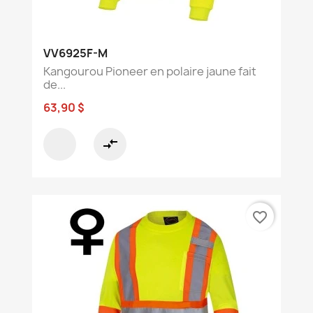
VV6925F-M
Kangourou Pioneer en polaire jaune fait
de...
63,90 $
compare_arrows
favorite_border