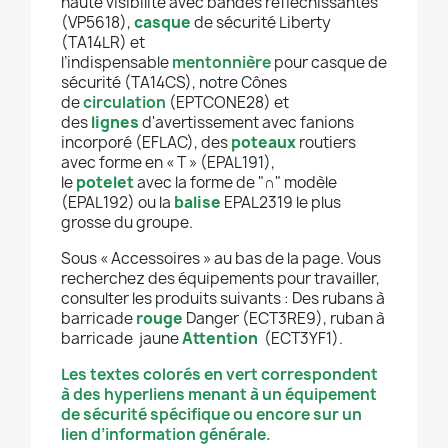
haute visibilité avec bandes réfléchissantes
(VP5618),
casque
de sécurité Liberty
(TA14LR) et
l’indispensable
mentonnière
pour casque de
sécurité (TA14CS), notre Cônes
de
circulation
(EPTCONE28) et
des
lignes
d'avertissement avec fanions
incorporé (EFLAC), des
poteaux
routiers
avec forme en « T » (EPAL191),
le
potelet
avec la forme de "∩" modèle
(EPAL192) ou la
balise
EPAL2319 le plus
grosse du groupe.
Sous «
Accessoires
»
au bas de la page. Vous
recherchez des
é
quipements pour travailler,
consulter les produits suivants
: Des rubans à
barricade
rouge
Danger (ECT3RE9), ruban à
barricade jaune
Attention
(ECT3YF1).
Les textes colorés en vert correspondent
à des hyperliens menant à un équipement
de sécurité spécifique ou encore sur un
lien d’information générale.