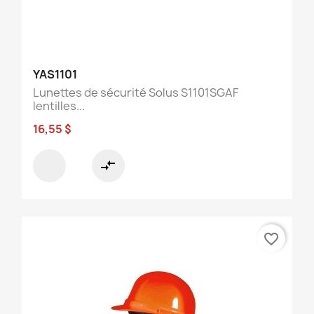
YAS1101
Lunettes de sécurité Solus S1101SGAF
lentilles...
16,55 $
compare_arrows
favorite_border