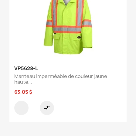
VP5628-L
Manteau imperméable de couleur jaune
haute...
63,05 $
compare_arrows