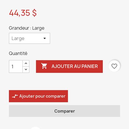
44,35 $
Grandeur : Large
Quantité

favorite_border
AJOUTER AU PANIER
compare_arrows
Ajouter pour comparer
Comparer