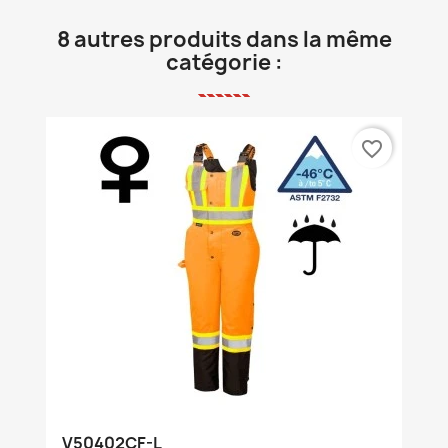
8 autres produits dans la même
catégorie :
favorite_border
V50402CF-L