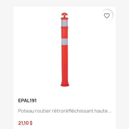
favorite_border
EPAL191
Poteau routier rétroréfléchissant haute...
21,10 $