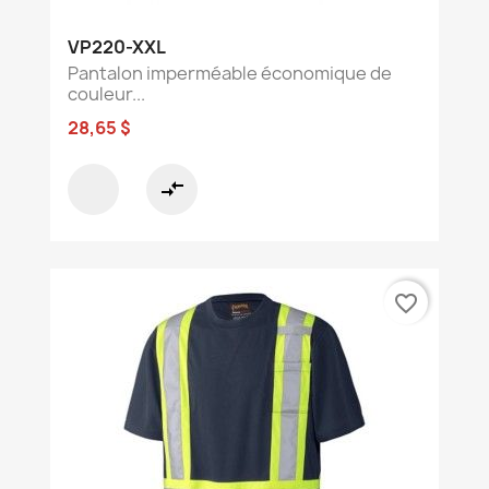
VP220-XXL
Pantalon imperméable économique de
couleur...
28,65 $
compare_arrows
favorite_border