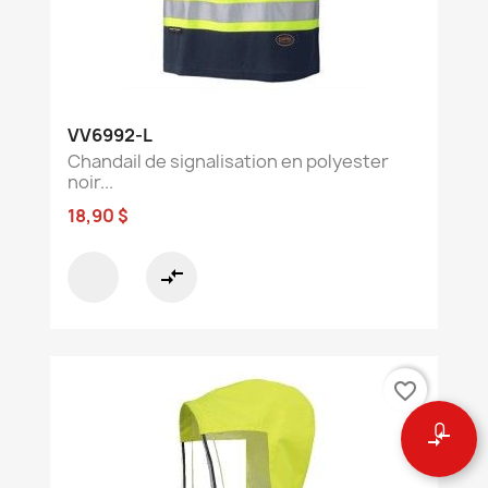
VV6992-L
Chandail de signalisation en polyester
noir...
18,90 $
compare_arrows
favorite_border
0
compare_arrows