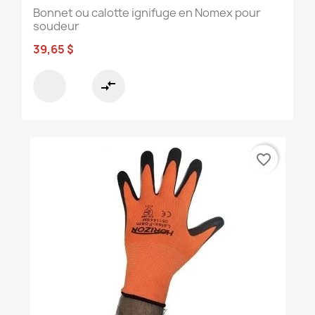
Bonnet ou calotte ignifuge en Nomex pour
soudeur
39,65 $
compare_arrows
favorite_border