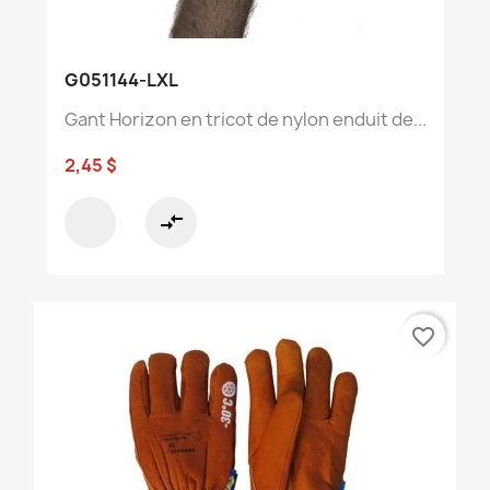
G051144-LXL
Gant Horizon en tricot de nylon enduit de...
2,45 $
compare_arrows
favorite_border