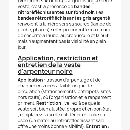
(véhicules ≤ 40 km/h). Ce qui distingue cette
veste, c'est la présence de
bandes
rétroréfléchissantes sur fond noir
. Les
bandes rétroréfléchissantes gris argenté
renvoient la lumière vers sa source (lampe de
poche, phares) : elles procurent le maximum
de sécurité à l'aube, au crépuscule et la nuit,
mais n'augmentent pas la visibilité en plein
jour.
Application, restriction et
entretien de la veste
d'arpenteur noire
Application :
travaux d'arpentage et de
chantier en zones à faible risque de
circulation (stationnements, entrepôts, sites
hors route), où l'organisation et le rangement
priment.
Restriction :
veillez à ce que la
veste soit bien ajustée, propre et en bon état
; remplacez-la si elle est déchirée, salie ou
usée (un matériau rétroréfléchissant sale
offre une moins bonne visibilité).
Entretien :