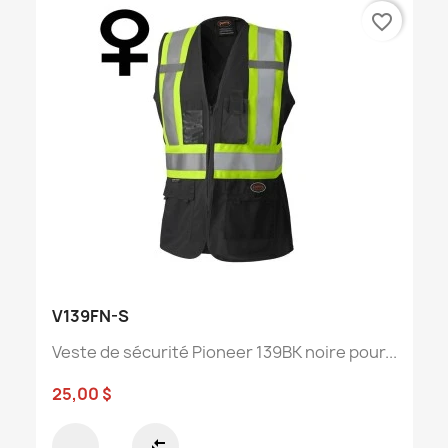
favorite_border
V139FN-S
Veste de sécurité Pioneer 139BK noire pour...
25,00 $
compare_arrows