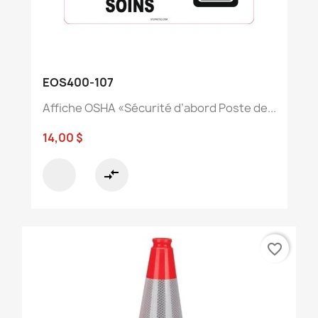
EOS400-107
Affiche OSHA «Sécurité d’abord Poste de...
14,00 $
compare_arrows
favorite_border