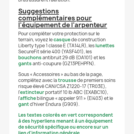
Suggestions
complémentaires pour
l'équipement de l'arpenteur
Pour compléter votre protection sur le
terrain, voyez le
casque
de construction
Liberty type 1 classe E (TA14LR), les
lunettes
SecureFit série 400 (YASF401), les
bouchons
antibruit 29 dB (OA101) et les
gants
anti-coupure (GZ13PEHPFN).
Sous « Accessoires » au bas de la page,
complétez avec la
trousse
de premiers soins
risque élevé CAN/CSA Z1220-17 (TR03E),
l'
extincteur
portatif 10 lb ABC (EXABC10),
l'
affiche
bilingue « appeler 911 » (EI403) et le
gant
d'hiver Endura (G909).
Les textes colorés en vert correspondent
à des hyperliens menant à un équipement
de sécurité spécifique ou encore sur un
lien d'information générale.