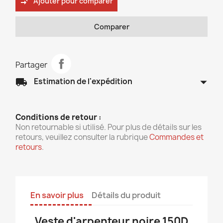
compare_arrows
Ajouter pour comparer
Comparer
Partager
arrow_drop_down
local_shipping
Estimation de l'expédition
Conditions de retour :
Non retournable si utilisé. Pour plus de détails sur les
retours, veuillez consulter la rubrique
Commandes et
retours
.
En savoir plus
Détails du produit
Veste d'arpenteur noire 150D