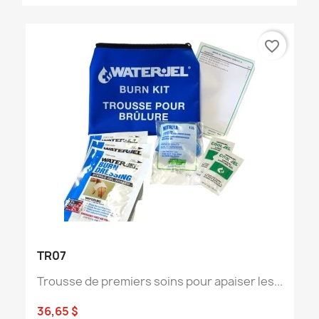
favorite_border
TR07
Trousse de premiers soins pour apaiser les...
36,65 $