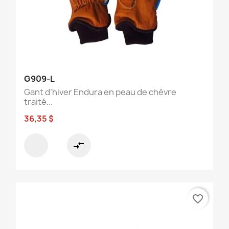
G909-L
Gant d’hiver Endura en peau de chèvre
traité...
36,35 $
compare_arrows
favorite_border