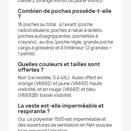
classe 2 (orange V6692 ou jaune V6693).
Combien de poches possède-t-elle
?
16 poches au total : à l'avant (poche
radio/cellulaire, poches à rabat à œillets,
poches autoagrippantes, pochettes à
crayons), au dos (poche règle, grande poche
cargo à glissière) et à l'intérieur (2 grandes +
1 petite).
Quelles couleurs et tailles sont
offertes ?
Noir (ce modèle, S à 4XL). Aussi offert en
orange (V6692) et jaune (V6693) haute
visibilité, et en rouge (V6683) et bleu
(V6692B) basse visibilité.
La veste est-elle imperméable et
respirante ?
Oui. Le polyester 150D est imperméable et
des ouvertures de ventilation en filet sous les
bras assurent l'aération.