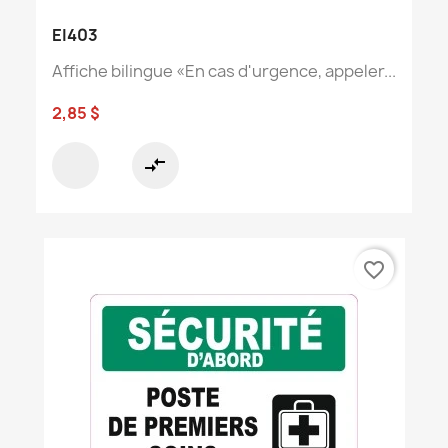
EI403
Affiche bilingue «En cas d'urgence, appeler...
2,85 $
compare_arrows
favorite_border