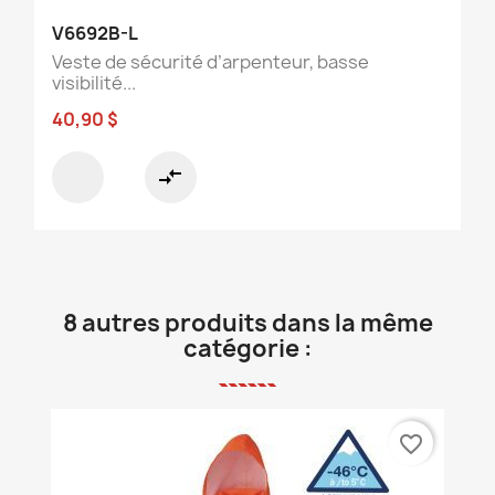
V6692B-L
Veste de sécurité d’arpenteur, basse
visibilité...
40,90 $
compare_arrows
8 autres produits dans la même
catégorie :
favorite_border