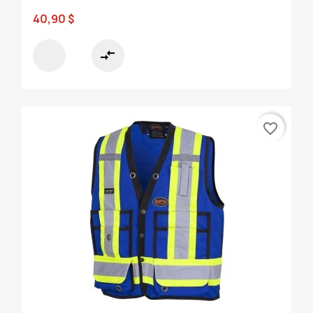
40,90 $
compare_arrows
favorite_border