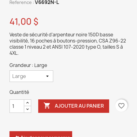
V6692N-L
Reference :
41,00 $
Veste de sécurité d'arpenteur noire 150D basse
visibilité, 16 poches à boutons-pression, CSA Z96-22
classe 1 niveau 2 et ANSI 107-2020 type O, tailles S à
4XL.
Grandeur : Large
Quantité

favorite_border
AJOUTER AU PANIER