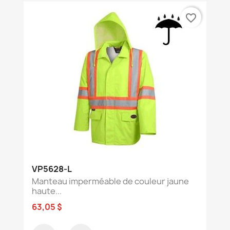
favorite_border
VP5628-L
Manteau imperméable de couleur jaune
haute...
63,05 $