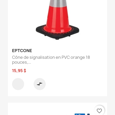
EPTCONE
Cône de signalisation en PVC orange 18
pouces,...
15,95 $
compare_arrows
favorite_border