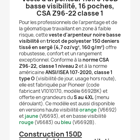
basse visibilité, 16 poches,
CSA Z96-22 classe 1
Pour les professionnels de l'arpentage et de
la géomatique travaillant en zone à faible
risque, cette
veste d'arpenteur noire basse
visibilité
en
tricot de polyester 150 deniers
tissé en sergé (4,7 oz/vg², 160 g/m²)
offre
robustesse, confort et un rangement
exceptionnel. Conforme à la
norme CSA
Z96-22, classe 1 niveau 2
et à la norme
américaine
ANSI/ISEA 107-2020, classe 1
type O
(visibilité de jour, usage hors route),
elle est fabriquée par Pioneer (code
fabricant V1010170, modèle 6692BK) et
offerte en grandeurs du
S au 4XL
(menu
déroulant). Ce modèle est aussi disponible
en versions haute visibilité
orange
(V6692)
et
jaune
(V6693), et en basse visibilité
rouge
(V6683) ou
bleu
(V6692B).
Construction 150D