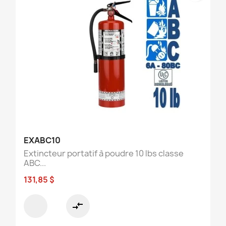
EXABC10
Extincteur portatif à poudre 10 lbs classe
ABC...
131,85 $
compare_arrows