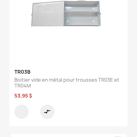
TR03B
Boitier vide en métal pour trousses TR03E et
TR04M
53,95 $
compare_arrows