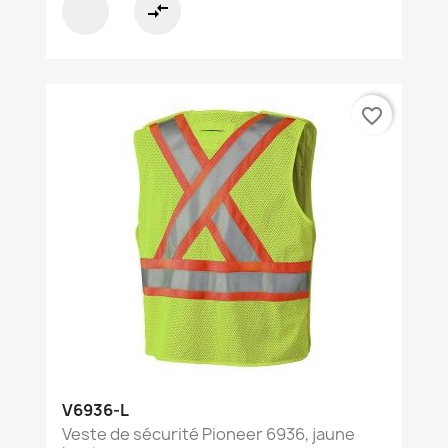
compare_arrows
favorite_border
V6936-L
Veste de sécurité Pioneer 6936, jaune