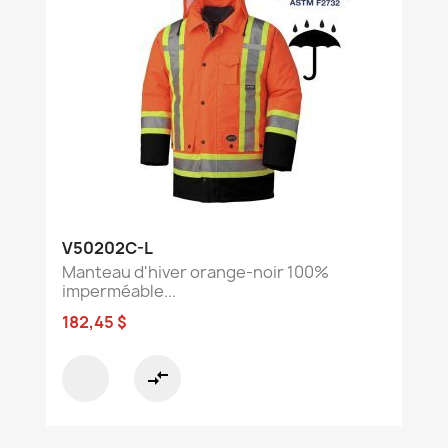
V50202C-L
Manteau d'hiver orange-noir 100%
imperméable...
182,45 $
compare_arrows