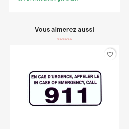
Vous aimerez aussi
favorite_border