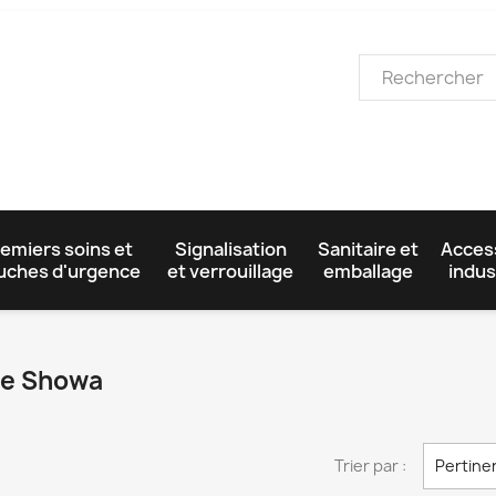
emiers soins et
Signalisation
Sanitaire et
Acces
uches d'urgence
et verrouillage
emballage
indus
que Showa
Trier par :
Pertine