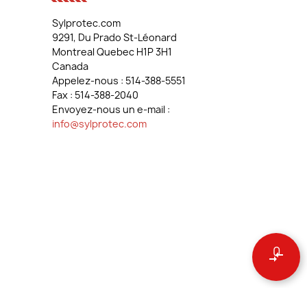
Sylprotec.com
9291, Du Prado St-Léonard
Montreal Quebec H1P 3H1
Canada
Appelez-nous :
514-388-5551
Fax :
514-388-2040
Envoyez-nous un e-mail :
info@sylprotec.com
0
compare_arrows