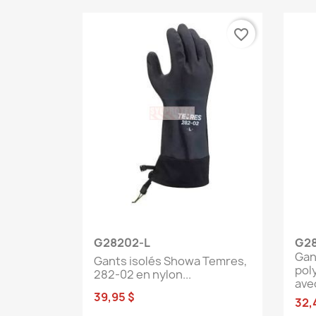
favorite_border
Aperçu rapide

G28202-L
G28
Gan
Gants isolés Showa Temres,
pol
282-02 en nylon...
avec
39,95 $
32,