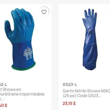
favorite_border
Aperçu rapide
Aperçu rapide


2-L
G523-L
t Showa en
Gants Nitrile Showa NSK
yuréthane imperméable
(26 po) Code G523...
...
23,15 $
40 $