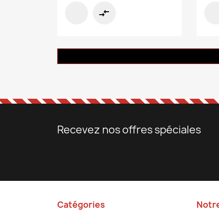
compare_arrows
Recevez nos offres spéciales
Catégories
Notr