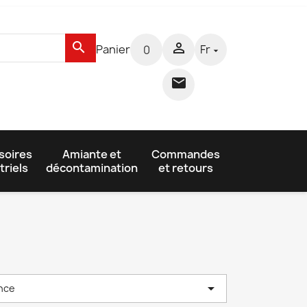
search

Panier
Fr
0


soires
Amiante et
Commandes
triels
décontamination
et retours

nce