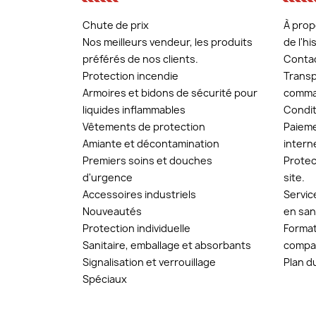
Chute de prix
À prop
Nos meilleurs vendeur, les produits
de l'h
préférés de nos clients.
Conta
Protection incendie
Transp
Armoires et bidons de sécurité pour
comma
liquides inflammables
Conditi
Vêtements de protection
Paieme
Amiante et décontamination
intern
Premiers soins et douches
Protect
d'urgence
site.
Accessoires industriels
Servic
Nouveautés
en san
Protection individuelle
Format
Sanitaire, emballage et absorbants
compa
Signalisation et verrouillage
Plan d
Spéciaux