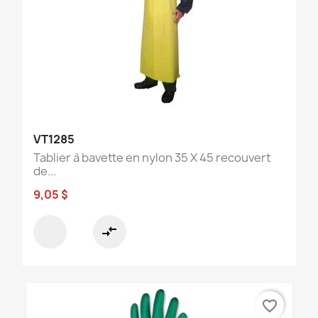
VT1285
Tablier à bavette en nylon 35 X 45 recouvert
de...
9,05 $
compare_arrows
favorite_border