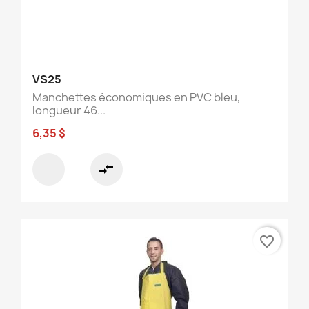
VS25
Manchettes économiques en PVC bleu,
longueur 46...
6,35 $
compare_arrows
favorite_border