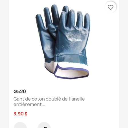
favorite_border
G520
Gant de coton doublé de flanelle
entièrement...
3,90 $