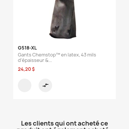
G518-XL
Gants Chemstop™ en latex, 43 mils
d’épaisseur &...
24,20 $
compare_arrows
Les clients qui ont acheté ce