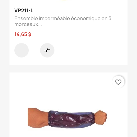
VP211-L
Ensemble imperméable économique en 3
morceaux...
14,65 $
compare_arrows
favorite_border