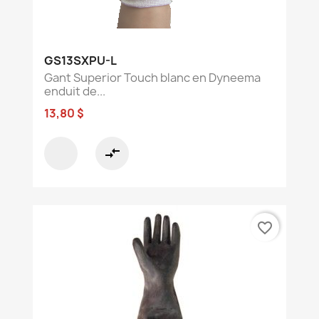
GS13SXPU-L
Gant Superior Touch blanc en Dyneema
enduit de...
13,80 $
compare_arrows
favorite_border