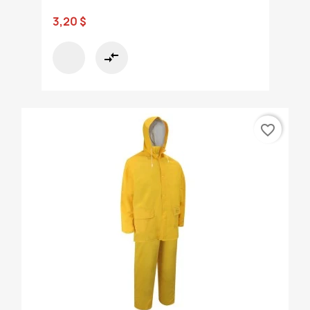
3,20 $
compare_arrows
favorite_border