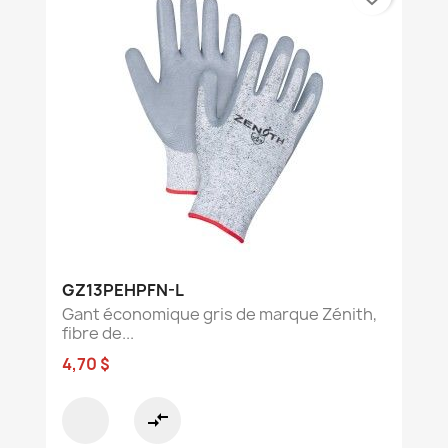
GZ13PEHPFN-L
Gant économique gris de marque Zénith,
fibre de...
4,70 $
compare_arrows