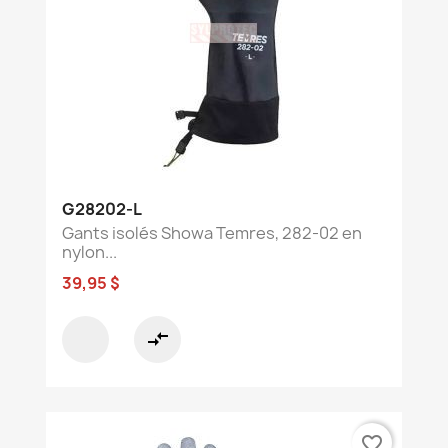
G28202-L
Gants isolés Showa Temres, 282-02 en
nylon...
39,95 $
compare_arrows
favorite_border