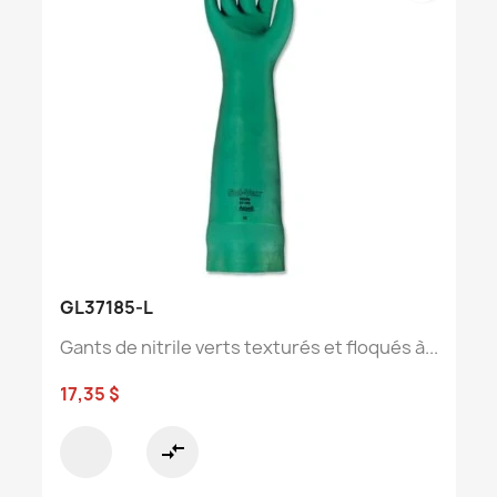
GL37185-L
Gants de nitrile verts texturés et floqués à...
17,35 $
compare_arrows