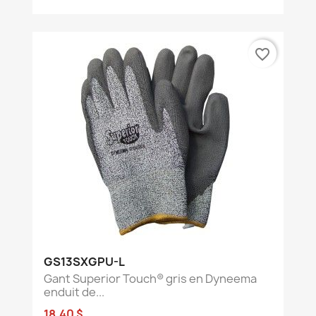
favorite_border
GS13SXGPU-L
Gant Superior Touch® gris en Dyneema
enduit de...
18,40 $