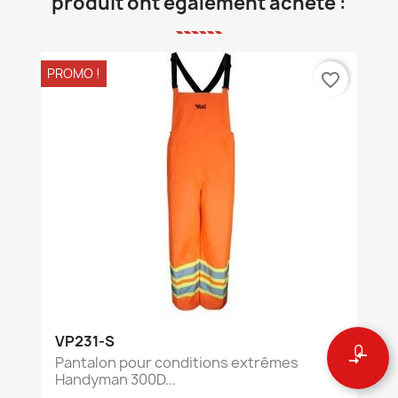
produit ont également acheté :
PROMO !
favorite_border
VP231-S
0
compare_arrows
Pantalon pour conditions extrêmes
Handyman 300D...