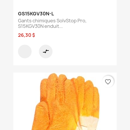
GS15KGV30N-L
Gants chimiques SolvStop Pro,
S15KGV30N enduit...
26,30 $
compare_arrows
favorite_border