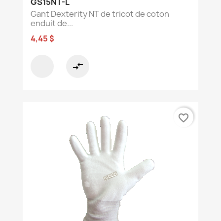
GS15NT-L
Gant Dexterity NT de tricot de coton
enduit de...
4,45 $
compare_arrows
favorite_border