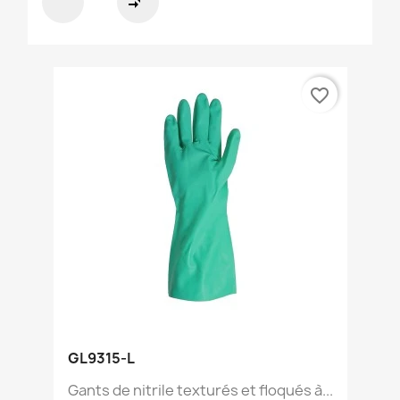
compare_arrows
favorite_border
GL9315-L
Gants de nitrile texturés et floqués à...