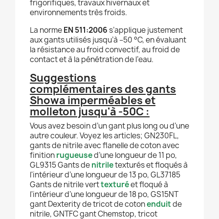
frigorifiques, travaux hivernaux et
environnements très froids.
La norme
EN 511:2006
s’applique justement
aux gants utilisés jusqu’à –50 °C, en évaluant
la résistance au froid convectif, au froid de
contact et à la pénétration de l’eau.
Suggestions
complémentaires des gants
Showa imperméables et
molleton jusqu'à -50C :
Vous avez besoin d’un gant plus long ou d’une
autre couleur. Voyez les articles; GN230FL,
gants de nitrile avec flanelle de coton avec
finition
rugueuse
d’une longueur de 11 po,
GL9315 Gants de
nitrile
texturés et floqués à
l'intérieur d’une longueur de 13 po, GL37185
Gants de nitrile vert
texturé
et floqué à
l'intérieur d’une longueur de 18 po, GS15NT
gant Dexterity de tricot de coton
enduit
de
nitrile, GNTFC
gant Chemstop, tricot