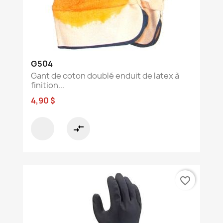
G504
Gant de coton doublé enduit de latex à
finition...
4,90 $
compare_arrows
favorite_border