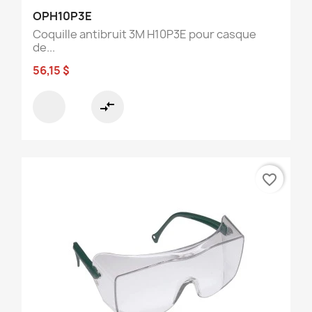
OPH10P3E
Coquille antibruit 3M H10P3E pour casque
de...
56,15 $
compare_arrows
favorite_border