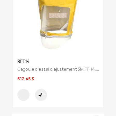
RFT14
Cagoule d'essai d'ajustement 3M FT-14,...
512,45 $
compare_arrows