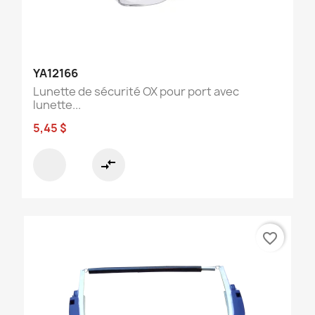
YA12166
Lunette de sécurité OX pour port avec
lunette...
5,45 $
compare_arrows
favorite_border