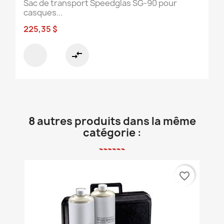
Sac de transport Speedglas SG-90 pour
casques...
225,35 $
compare_arrows
8 autres produits dans la même
catégorie :
favorite_border