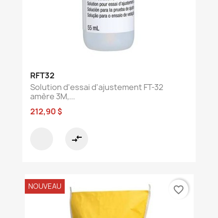
RFT32
Solution d'essai d'ajustement FT-32
amère 3M,...
212,90 $
compare_arrows
NOUVEAU
favorite_border