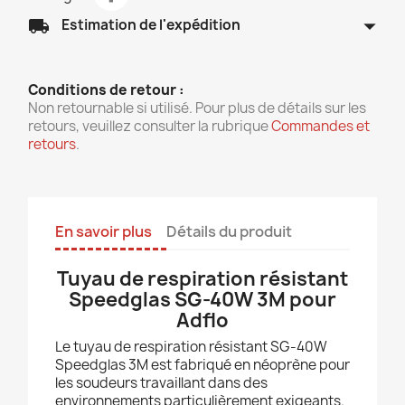
arrow_drop_down
local_shipping
Estimation de l'expédition
Conditions de retour :
Non retournable si utilisé. Pour plus de détails sur les
retours, veuillez consulter la rubrique
Commandes et
retours
.
En savoir plus
Détails du produit
Tuyau de respiration résistant
Speedglas SG-40W 3M pour
Adflo
Le tuyau de respiration résistant SG-40W
Speedglas 3M est fabriqué en néoprène pour
les soudeurs travaillant dans des
environnements particulièrement exigeants.