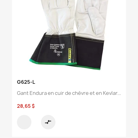
G625-L
Gant Endura en cuir de chèvre et en Kevlar...
28,65 $
compare_arrows