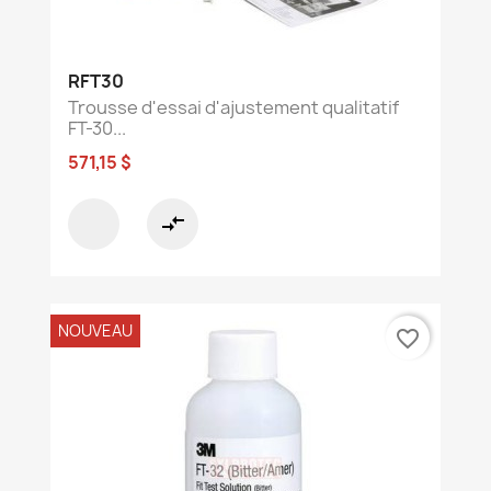
RFT30
Trousse d'essai d'ajustement qualitatif
FT-30...
571,15 $
compare_arrows
NOUVEAU
favorite_border