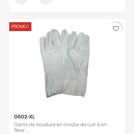
PROMO !
favorite_border
G602-XL
Gants de soudure en croûte de cuir & en
fleur...