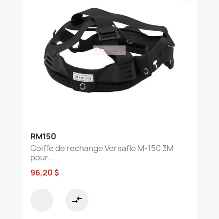
RM150
Coiffe de rechange Versaflo M-150 3M
pour...
96,20 $
compare_arrows