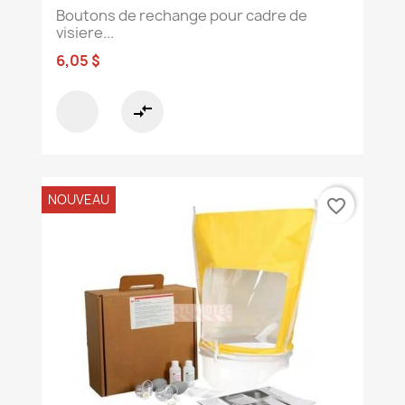
Boutons de rechange pour cadre de
visiere...
6,05 $
compare_arrows
NOUVEAU
favorite_border