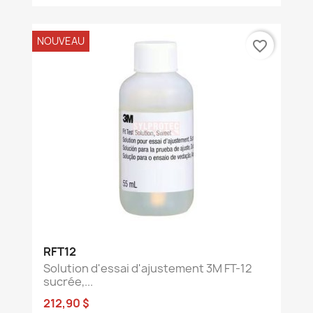
NOUVEAU
favorite_border
RFT12
Solution d'essai d'ajustement 3M FT-12
sucrée,...
212,90 $