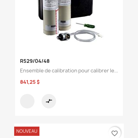
R529/04/48
Ensemble de calibration pour calibrer le...
841,25 $
compare_arrows
NOUVEAU
favorite_border