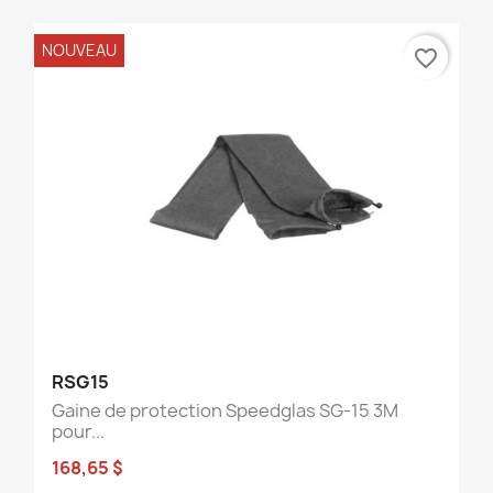
NOUVEAU
favorite_border
RSG15
Gaine de protection Speedglas SG-15 3M
pour...
168,65 $