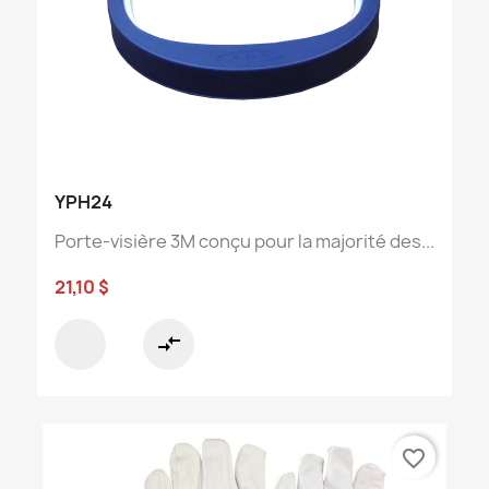
YPH24
Porte-visière 3M conçu pour la majorité des...
21,10 $
compare_arrows
favorite_border