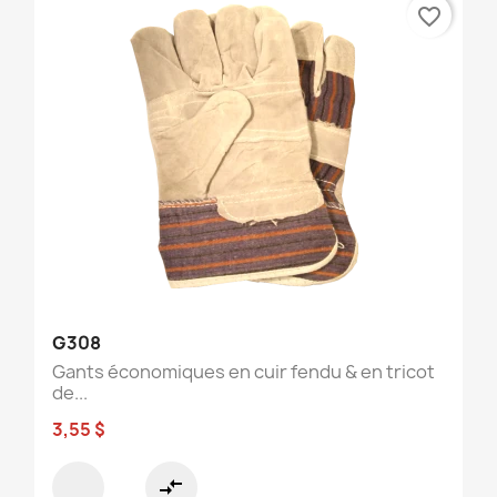
favorite_border
G308
Gants économiques en cuir fendu & en tricot
de...
3,55 $
compare_arrows