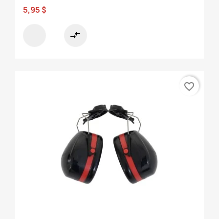
5,95 $
compare_arrows
favorite_border