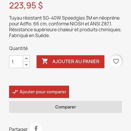
223,95 $
Tuyau résistant SG-40W Speedglas 3M en néoprène
pour Adflo. 66 cm, conforme NIOSH et ANSI Z87.1.
Résistance supérieure chaleur et produits chimiques.
Fabriqué en Suède.
Quantité

favorite_border
AJOUTER AU PANIER
compare_arrows
Ajouter pour comparer
Comparer
Partager