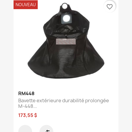
NOUVEAU
favorite_border
RM448
Bavette extérieure durabilité prolongée
M-448...
173,55 $
compare_arrows