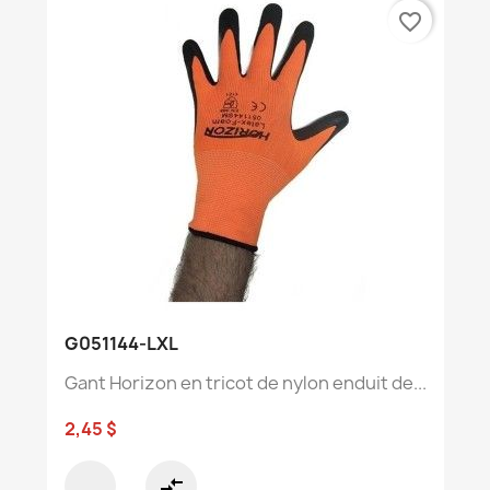
favorite_border
G051144-LXL
Gant Horizon en tricot de nylon enduit de...
2,45 $
compare_arrows