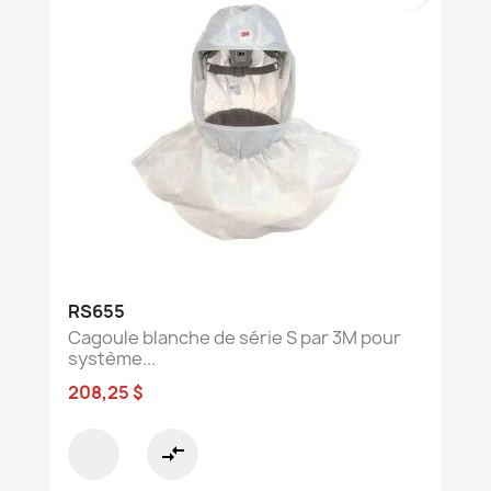
RS655
Cagoule blanche de série S par 3M pour
système...
208,25 $
compare_arrows