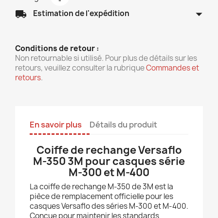
arrow_drop_down
local_shipping
Estimation de l'expédition
Conditions de retour :
Non retournable si utilisé. Pour plus de détails sur les
retours, veuillez consulter la rubrique
Commandes et
retours
.
En savoir plus
Détails du produit
Coiffe de rechange Versaflo
M-350 3M pour casques série
M-300 et M-400
La coiffe de rechange M-350 de 3M est la
pièce de remplacement officielle pour les
casques Versaflo des séries M-300 et M-400.
Conçue pour maintenir les standards