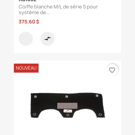
Coiffe blanche M/L de série S pour
système de...
375,60 $
compare_arrows
NOUVEAU
favorite_border