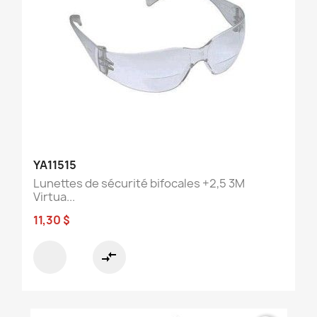
YA11515
Lunettes de sécurité bifocales +2,5 3M
Virtua...
11,30 $
compare_arrows