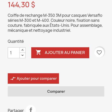
144,30 $
Coiffe de rechange M-350 3M pour casques Versaflo
séries M-300 et M-400. Couleur noire, fixation sans
couture, fabriquée aux États-Unis. Pour assemblage,
mécanique et nettoyage industriel.
Quantité

favorite_border
AJOUTER AU PANIER
compare_arrows
Ajouter pour comparer
Comparer
Partager