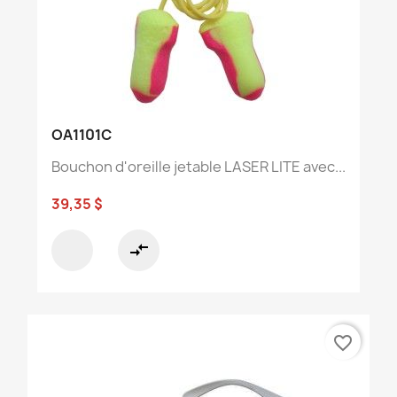
OA1101C
Bouchon d'oreille jetable LASER LITE avec...
39,35 $
compare_arrows
favorite_border