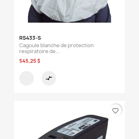
RS433-S
Cagoule blanche de protection
respiratoire de...
545,25 $
compare_arrows
favorite_border