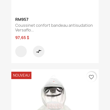
RM957
Coussinet confort bandeau antisudation
Versaflo...
97,65 $
compare_arrows
NOUVEAU
favorite_border