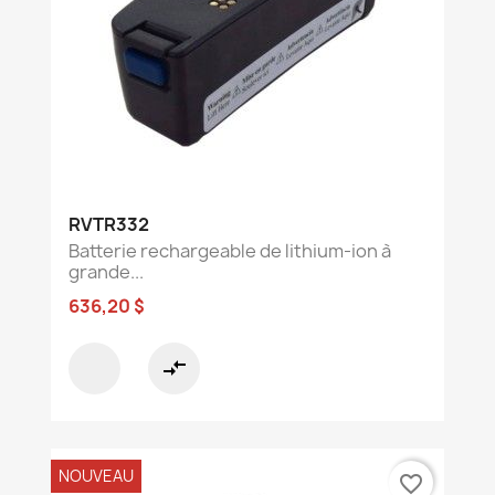
RVTR332
Batterie rechargeable de lithium-ion à
grande...
636,20 $
compare_arrows
NOUVEAU
favorite_border