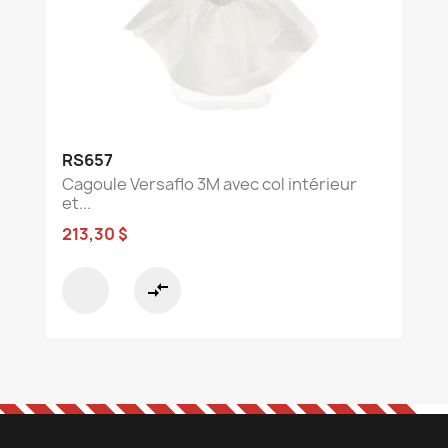
RS657
Cagoule Versaflo 3M avec col intérieur
et...
213,30 $
compare_arrows