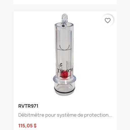
favorite_border
RVTR971
Débitmètre pour système de protection...
115,05 $