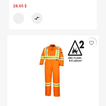
28,65 $
compare_arrows
favorite_border