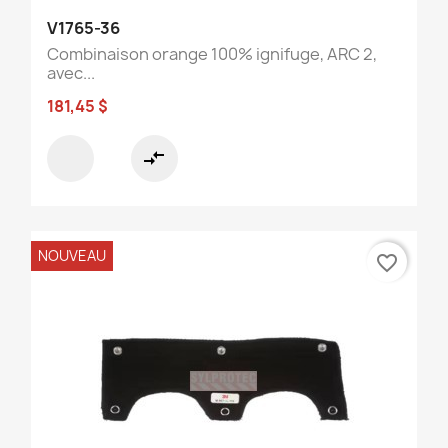
V1765-36
Combinaison orange 100% ignifuge, ARC 2,
avec...
181,45 $
compare_arrows
NOUVEAU
favorite_border