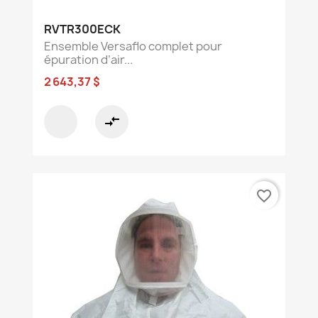
RVTR300ECK
Ensemble Versaflo complet pour
épuration d’air...
2 643,37 $
compare_arrows
favorite_border