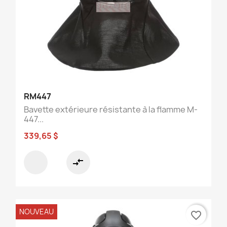
RM447
Bavette extérieure résistante à la flamme M-
447...
339,65 $
compare_arrows
NOUVEAU
favorite_border