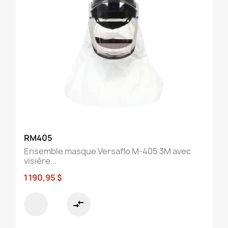
RM405
Ensemble masque Versaflo M-405 3M avec
visière...
1 190,95 $
compare_arrows