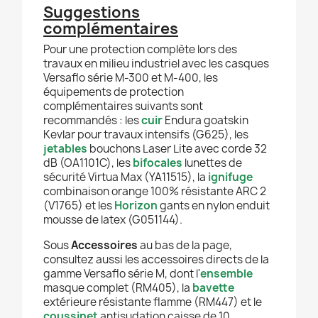
Suggestions
complémentaires
Pour une protection complète lors des
travaux en milieu industriel avec les casques
Versaflo série M-300 et M-400, les
équipements de protection
complémentaires suivants sont
recommandés : les
cuir
Endura goatskin
Kevlar pour travaux intensifs (G625), les
jetables
bouchons Laser Lite avec corde 32
dB (OA1101C), les
bifocales
lunettes de
sécurité Virtua Max (YA11515), la
ignifuge
combinaison orange 100% résistante ARC 2
(V1765) et les
Horizon
gants en nylon enduit
mousse de latex (G051144).
Sous
Accessoires
au bas de la page,
consultez aussi les accessoires directs de la
gamme Versaflo série M, dont l'
ensemble
masque complet (RM405), la
bavette
extérieure résistante flamme (RM447) et le
coussinet
antisudation caisse de 10