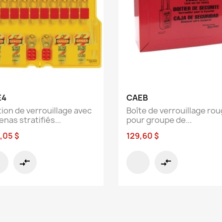
Aperçu rapide
Aperçu rapide


E4
CAEB
tion de verrouillage avec
Boîte de verrouillage rou
nas stratifiés...
pour groupe de...
,05 $
129,60 $
compare_arrows
compare_arrows