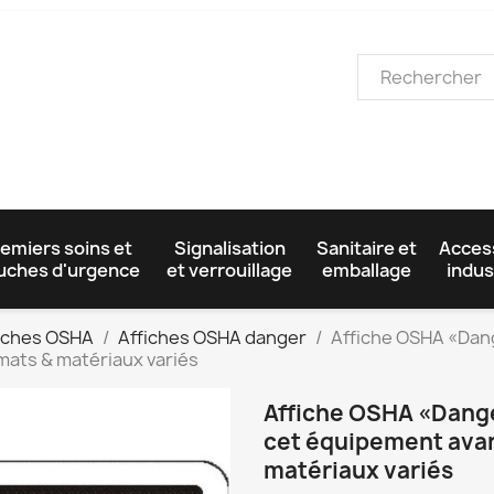
emiers soins et
Signalisation
Sanitaire et
Acces
uches d'urgence
et verrouillage
emballage
indus
iches OSHA
Affiches OSHA danger
Affiche OSHA «Dange
mats & matériaux variés
Affiche OSHA «Danger 
cet équipement avan
matériaux variés