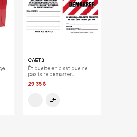
Aperçu rapide

CAET2
ge,
Étiquette en plastique ne
pas faire démarrer...
29,35 $
compare_arrows