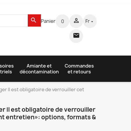
search

Panier
Fr
0


soires
Amiante et
Commandes
triels
décontamination
et retours
r Il est obligatoire de verrouiller cet
Il est obligatoire de verrouiller
t entretien»: options, formats &