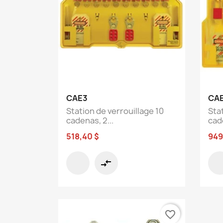
Aperçu rapide

CAE3
CA
Station de verrouillage 10
Sta
cadenas, 2...
cade
518,40 $
949
compare_arrows
favorite_border