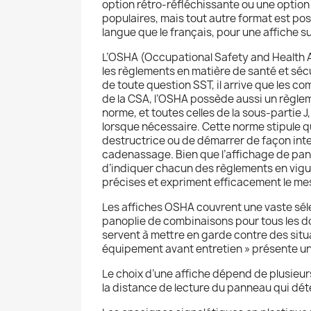
option rétro-réfléchissante ou une option p
populaires, mais tout autre format est p
langue que le français, pour une affiche 
L’OSHA (Occupational Safety and Health As
les règlements en matière de santé et séc
de toute question SST, il arrive que les c
de la CSA, l’OSHA possède aussi un règlem
norme, et toutes celles de la sous-partie
lorsque nécessaire. Cette norme stipule 
destructrice ou de démarrer de façon inte
cadenassage. Bien que l’affichage de pan
d’indiquer chacun des règlements en vigu
précises et expriment efficacement le mess
Les affiches OSHA couvrent une vaste sél
panoplie de combinaisons pour tous les do
servent à mettre en garde contre des situat
équipement avant entretien » présente un 
Le choix d’une affiche dépend de plusieurs
la distance de lecture du panneau qui déterm