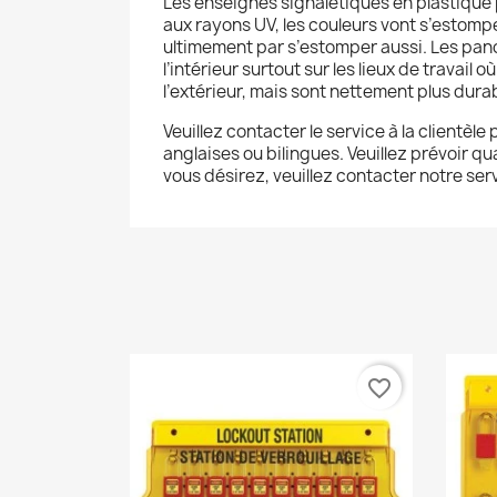
Les enseignes signalétiques en plastique p
aux rayons UV, les couleurs vont s’estomp
ultimement par s’estomper aussi. Les panc
l’intérieur surtout sur les lieux de travail 
l’extérieur, mais sont nettement plus durabl
Veuillez contacter le service à la clientèl
anglaises ou bilingues. Veuillez prévoir q
vous désirez, veuillez contacter notre serv
favorite_border