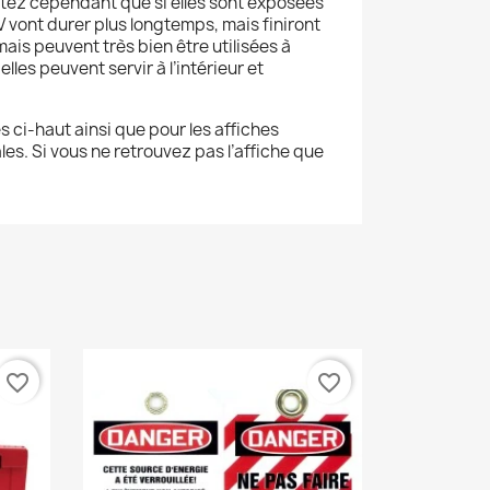
 Notez cependant que si elles sont exposées
 vont durer plus longtemps, mais finiront
is peuvent très bien être utilisées à
elles peuvent servir à l’intérieur et
es ci-haut ainsi que pour les affiches
es. Si vous ne retrouvez pas l’affiche que
favorite_border
favorite_border