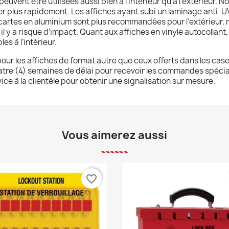
euvent être utilisées aussi bien à l’intérieur qu’à l’extérieur.
er plus rapidement. Les affiches ayant subi un laminage anti-UV
artes en aluminium sont plus recommandées pour l’extérieur, ma
où il y a risque d’impact. Quant aux affiches en vinyle autocollant, 
es à l’intérieur.
e pour les affiches de format autre que ceux offerts dans les cas
uatre (4) semaines de délai pour recevoir les commandes spécial
ice à la clientèle pour obtenir une signalisation sur mesure.
Vous aimerez aussi
favorite_border