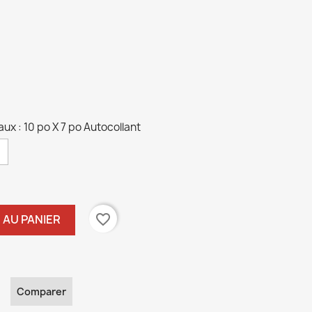
ux : 10 po X 7 po Autocollant
favorite_border
 AU PANIER
Comparer