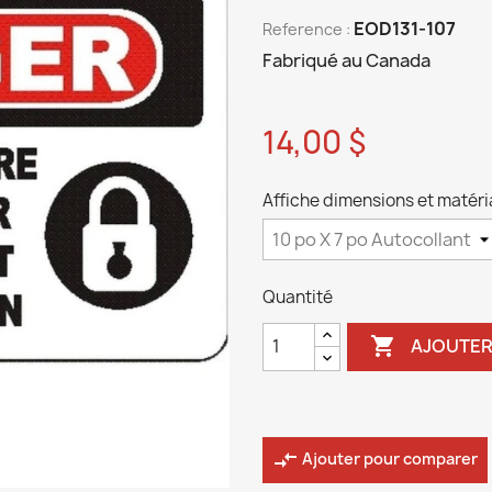
EOD131-107
Reference :
Fabriqué au Canada
14,00 $
Affiche dimensions et matéria
Quantité

AJOUTER
compare_arrows
Ajouter pour comparer