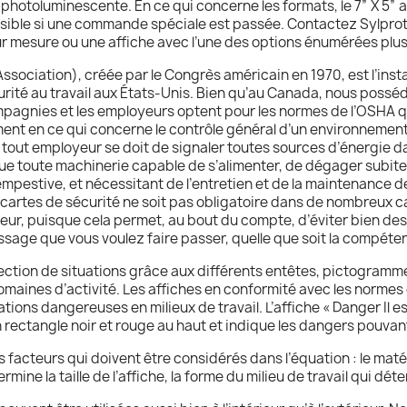
hotoluminescente. En ce qui concerne les formats, le 7” X 5” ain
ossible si une commande spéciale est passée. Contactez Sylpro
sur mesure ou une affiche avec l’une des options énumérées plus
sociation), créée par le Congrès américain en 1970, est l’ins
urité au travail aux États-Unis. Bien qu’au Canada, nous poss
ompagnies et les employeurs optent pour les normes de l’OSHA qui
ent en ce qui concerne le contrôle général d’un environnement 
 J, tout employeur se doit de signaler toutes sources d’énergi
que toute machinerie capable de s’alimenter, de dégager subit
mpestive, et nécessitant de l’entretien et de la maintenance d
cartes de sécurité ne soit pas obligatoire dans de nombreux c
eur, puisque cela permet, au bout du compte, d’éviter bien de
age que vous voulez faire passer, quelle que soit la compétenc
ection de situations grâce aux différents entêtes, pictogramm
maines d’activité. Les affiches en conformité avec les normes 
ions dangereuses en milieux de travail. L’affiche « Danger Il est
rectangle noir et rouge au haut et indique les dangers pouvan
 facteurs qui doivent être considérés dans l’équation : le maté
ine la taille de l’affiche, la forme du milieu de travail qui déte