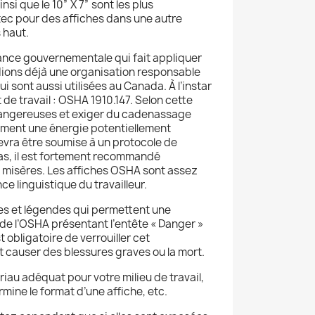
si que le 10” X 7” sont les plus
tec pour des affiches dans une autre
 haut.
tance gouvernementale qui fait appliquer
édions déjà une organisation responsable
 sont aussi utilisées au Canada. À l’instar
de travail : OSHA 1910.147. Selon cette
e dangereuses et exiger du cadenassage
ement une énergie potentiellement
evra être soumise à un protocole de
as, il est fortement recommandé
s misères. Les affiches OSHA sont assez
e linguistique du travailleur.
es et légendes qui permettent une
de l’OSHA présentant l’entête « Danger »
 obligatoire de verrouiller cet
t causer des blessures graves ou la mort.
riau adéquat pour votre milieu de travail,
rmine le format d’une affiche, etc.