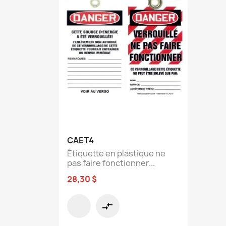
Aperçu rapide

CAET4
Étiquette en plastique ne
pas faire fonctionner...
28,30 $
compare_arrows