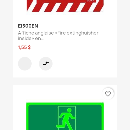
EI500EN
Affiche anglaise «Fire extinghuisher
inside» en...
1,55 $
compare_arrows
favorite_border