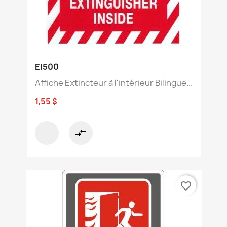
EI500
Affiche Extincteur à l'intérieur Bilingue...
1,55 $
compare_arrows
favorite_border