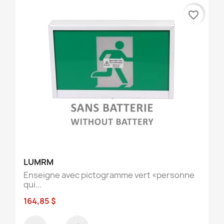
favorite_border
LUMRM
Enseigne avec pictogramme vert «personne
qui...
164,85 $