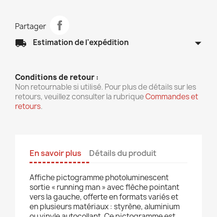
Partager
arrow_drop_down
local_shipping
Estimation de l'expédition
Conditions de retour :
Non retournable si utilisé. Pour plus de détails sur les
retours, veuillez consulter la rubrique
Commandes et
retours
.
En savoir plus
Détails du produit
Affiche pictogramme photoluminescent
sortie « running man » avec flèche pointant
vers la gauche, offerte en formats variés et
en plusieurs matériaux : styrène, aluminium
ou vinyle autocollant. Ce pictogramme est