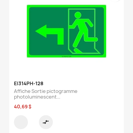
EI314PH-128
Affiche Sortie pictogramme
photoluminescent...
40,69 $
compare_arrows