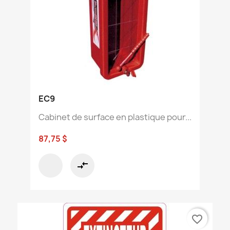
EC9
Cabinet de surface en plastique pour...
87,75 $
compare_arrows
favorite_border