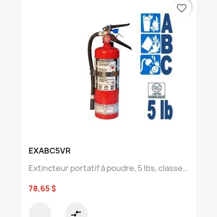
favorite_border
EXABC5VR
Extincteur portatif à poudre, 5 lbs, classe...
78,65 $
compare_arrows