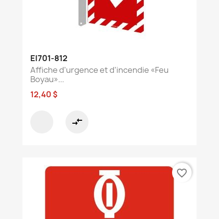
EI701-812
Affiche d’urgence et d’incendie «Feu
Boyau»...
12,40 $
compare_arrows
favorite_border