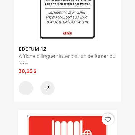
EDEFUM-12
Affiche bilingue «Interdiction de fumer ou
de...
30,25 $
compare_arrows
favorite_border