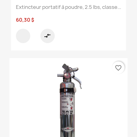
Extincteur portatif à poudre, 2.5 lbs, classe...
60,30 $
compare_arrows
favorite_border