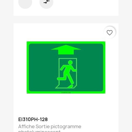
compare_arrows
favorite_border
EI310PH-128
Affiche Sortie pictogramme