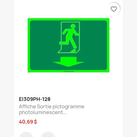
favorite_border
EI309PH-128
Affiche Sortie pictogramme
photoluminescent...
40,69 $