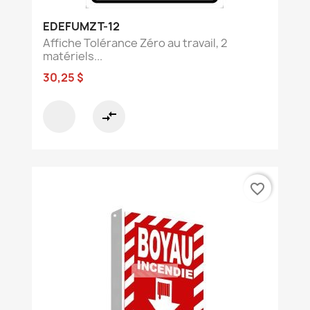
EDEFUMZT-12
Affiche Tolérance Zéro au travail, 2
matériels...
30,25 $
compare_arrows
favorite_border