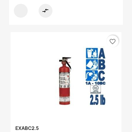
compare_arrows
favorite_border
EXABC2.5