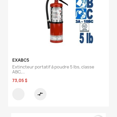
EXABC5
Extincteur portatif à poudre 5 lbs, classe
ABC,...
73,05 $
compare_arrows