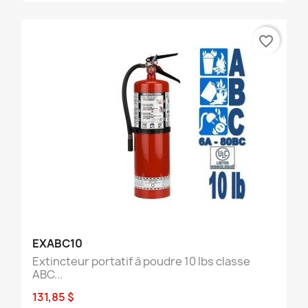
favorite_border
EXABC10
Extincteur portatif à poudre 10 lbs classe
ABC...
131,85 $