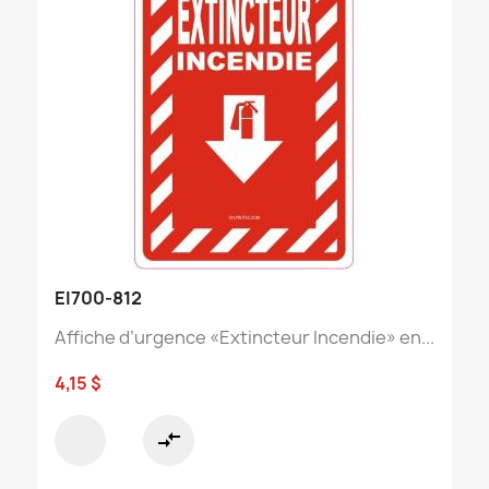
EI700-812
Affiche d’urgence «Extincteur Incendie» en...
4,15 $
compare_arrows