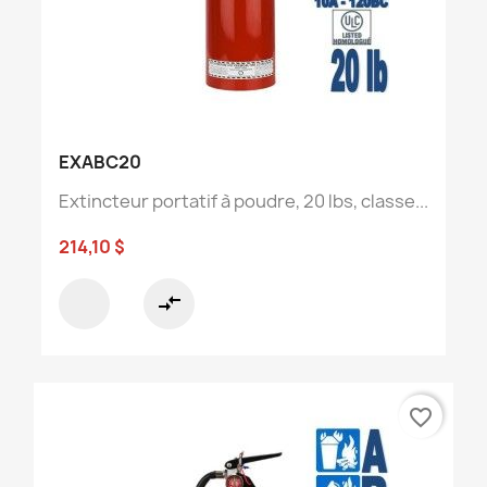
EXABC20
Extincteur portatif à poudre, 20 lbs, classe...
214,10 $
compare_arrows
favorite_border