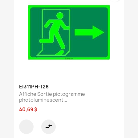
EI311PH-128
Affiche Sortie pictogramme
photoluminescent...
40,69 $
compare_arrows