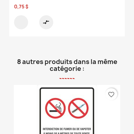
0,75 $
compare_arrows
8 autres produits dans la même
catégorie :
favorite_border