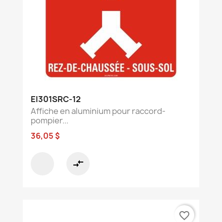
EI301SRC-12
Affiche en aluminium pour raccord-
pompier...
36,05 $
compare_arrows
favorite_border