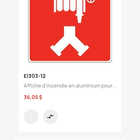
EI303-12
Affiche d’incendie en aluminium pour...
36,05 $
compare_arrows