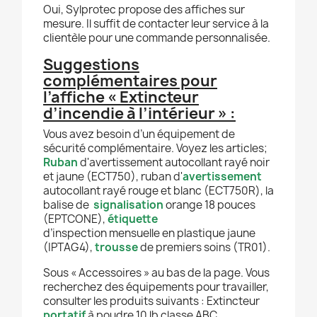
Oui, Sylprotec propose des affiches sur
mesure. Il suffit de contacter leur service à la
clientèle pour une commande personnalisée.
Suggestions
complémentaires pour
l’affiche « Extincteur
d’incendie à l’intérieur » :
Vous avez besoin d’un équipement de
sécurité complémentaire. Voyez les articles;
Ruban
d'avertissement autocollant rayé noir
et jaune (ECT750), ruban d'
avertissement
autocollant rayé rouge et blanc (ECT750R), la
balise de
signalisation
orange 18 pouces
(EPTCONE),
étiquette
d’inspection mensuelle en plastique jaune
(IPTAG4),
trousse
de premiers soins (TR01).
Sous « Accessoires » au bas de la page. Vous
recherchez des équipements pour travailler,
consulter les produits suivants : Extincteur
portatif
à poudre 10 lb classe ABC