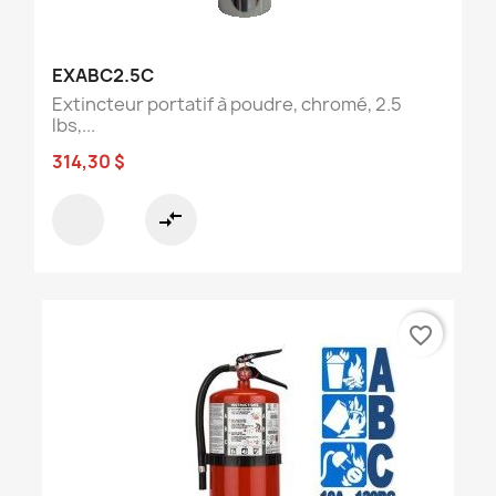
EXABC2.5C
Extincteur portatif à poudre, chromé, 2.5
lbs,...
314,30 $
compare_arrows
favorite_border