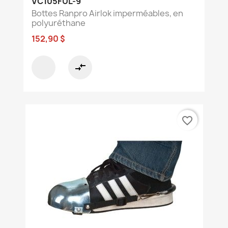
VC105FUL-9
Bottes Ranpro Airlok imperméables, en
polyuréthane
152,90 $
compare_arrows
favorite_border