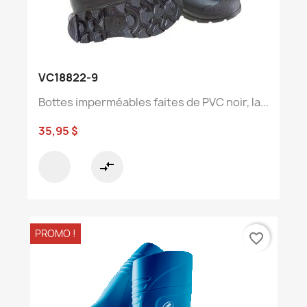
VC18822-9
Bottes imperméables faites de PVC noir, la...
35,95 $
compare_arrows
PROMO !
favorite_border