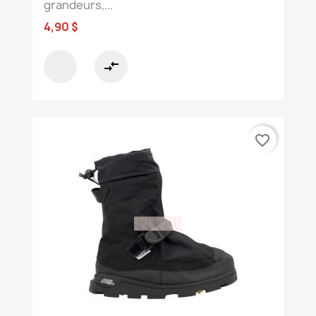
grandeurs,...
4,90 $
compare_arrows
favorite_border