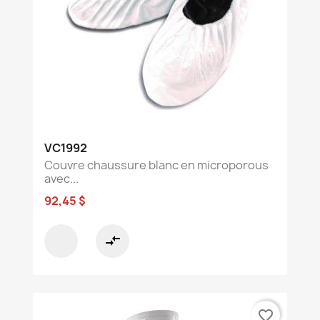
VC1992
Couvre chaussure blanc en microporous
avec...
92,45 $
compare_arrows
favorite_border