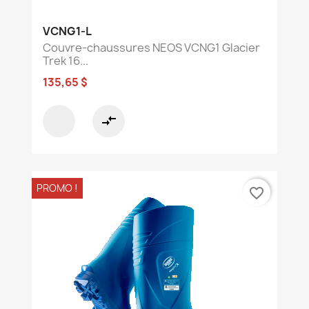
VCNG1-L
Couvre-chaussures NEOS VCNG1 Glacier
Trek 16...
135,65 $
compare_arrows
PROMO !
favorite_border