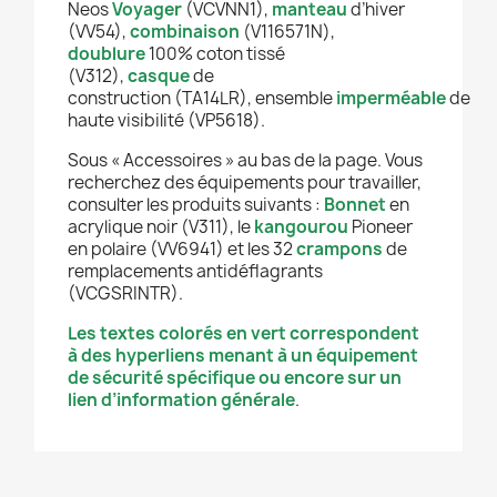
Neos
Voyager
(VCVNN1),
manteau
d’hiver
(VV54),
combinaison
(V116571N),
doublure
100% coton tissé
(V312),
casque
de
construction (TA14LR), ensemble
imperméable
de
haute visibilité (VP5618).
Sous « Accessoires » au bas de la page. Vous
recherchez des équipements pour travailler,
consulter les produits suivants :
Bonnet
en
acrylique noir (V311), le
kangourou
Pioneer
en polaire (VV6941) et les 32
crampons
de
remplacements antidéflagrants
(VCGSRINTR).
Les textes colorés en vert correspondent
à des hyperliens menant à un équipement
de sécurité spécifique ou encore sur un
lien d’information générale
.