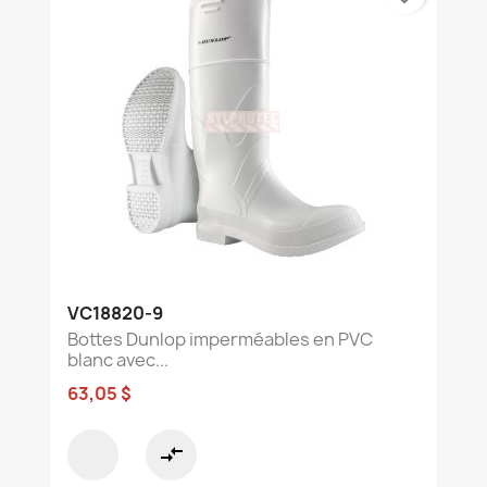
VC18820-9
Bottes Dunlop imperméables en PVC
blanc avec...
63,05 $
compare_arrows