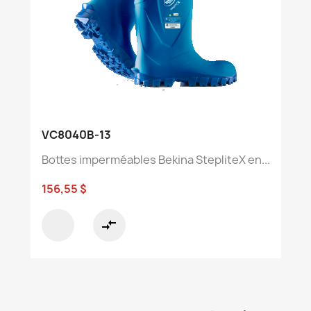
VC8040B-13
Bottes imperméables Bekina StepliteX en...
156,55 $
compare_arrows