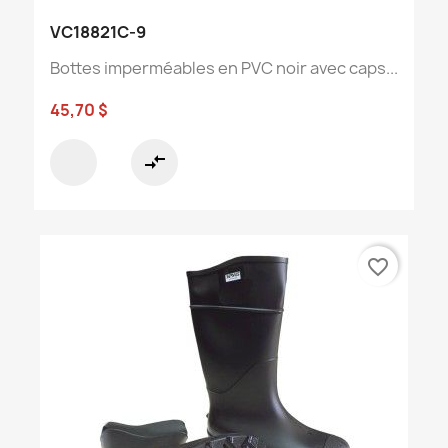
VC18821C-9
Bottes imperméables en PVC noir avec caps...
45,70 $
compare_arrows
favorite_border