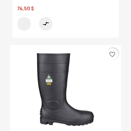
74,50 $
compare_arrows
favorite_border