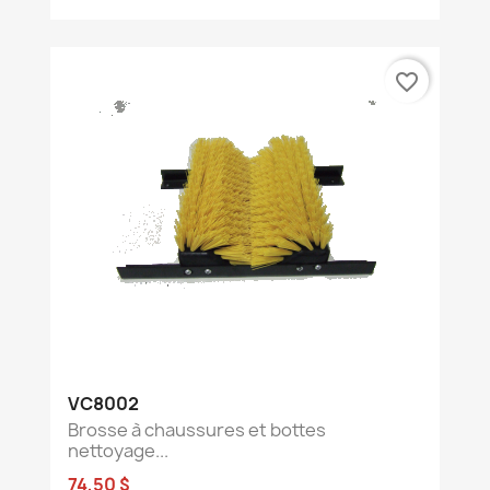
favorite_border
VC8002
Brosse à chaussures et bottes
nettoyage...
74,50 $