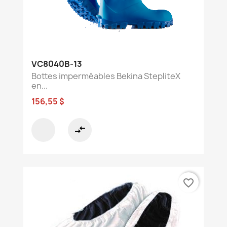
VC8040B-13
Bottes imperméables Bekina StepliteX
en...
156,55 $
compare_arrows
favorite_border