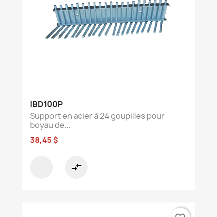
IBD100P
Support en acier à 24 goupilles pour
boyau de...
38,45 $
compare_arrows