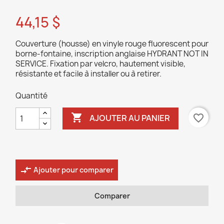
44,15 $
Couverture (housse) en vinyle rouge fluorescent pour
borne-fontaine, inscription anglaise HYDRANT NOT IN
SERVICE. Fixation par velcro, hautement visible,
résistante et facile à installer ou à retirer.
Quantité

favorite_border
AJOUTER AU PANIER
compare_arrows
Ajouter pour comparer
Comparer