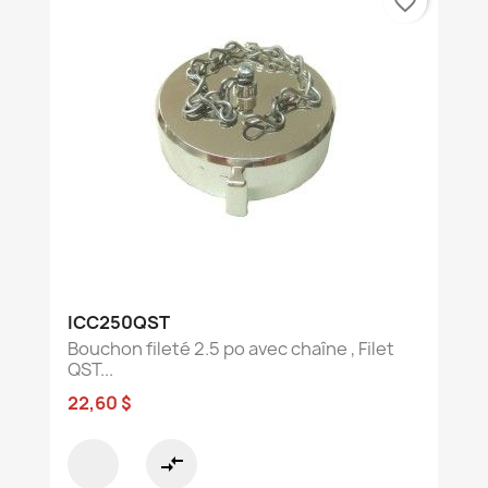
favorite_border
ICC250QST
Bouchon fileté 2.5 po avec chaîne , Filet
QST...
22,60 $
compare_arrows