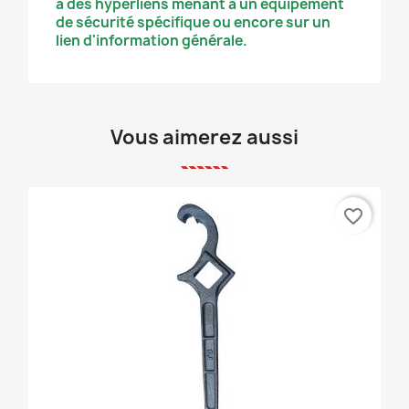
à des hyperliens menant à un équipement
de sécurité spécifique ou encore sur un
lien d'information générale.
Vous aimerez aussi
favorite_border