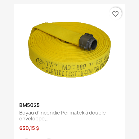
favorite_border
BM5025
Boyau d’incendie Permatek à double
enveloppe,...
650,15 $