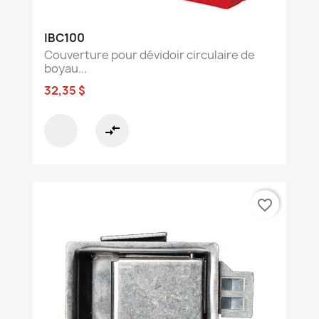
IBC100
Couverture pour dévidoir circulaire de
boyau...
32,35 $
compare_arrows
favorite_border