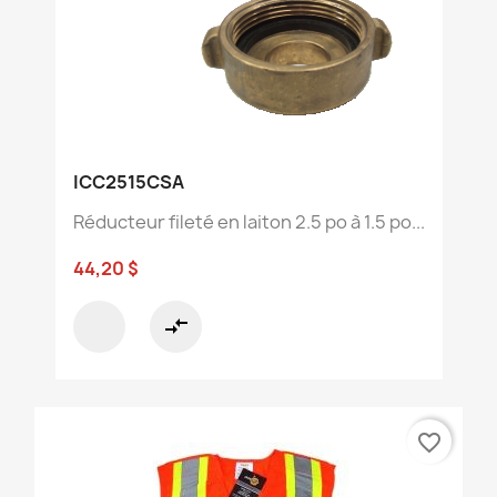
ICC2515CSA
Réducteur fileté en laiton 2.5 po à 1.5 po...
44,20 $
compare_arrows
favorite_border