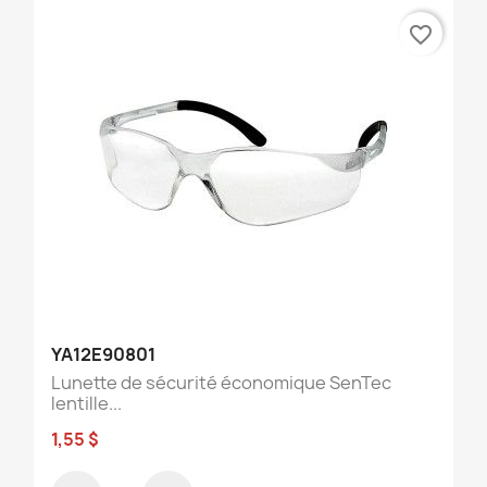
favorite_border
YA12E90801
Lunette de sécurité économique SenTec
lentille...
1,55 $