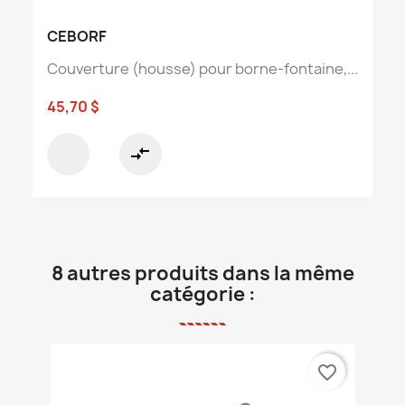
CEBORF
Couverture (housse) pour borne-fontaine,...
45,70 $
compare_arrows
8 autres produits dans la même
catégorie :
favorite_border