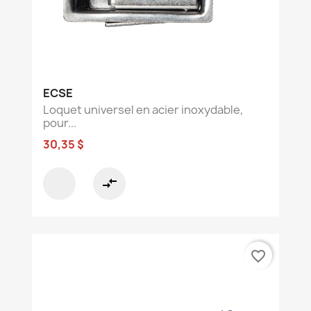
ECSE
Loquet universel en acier inoxydable,
pour...
30,35 $
compare_arrows
favorite_border