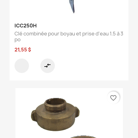
ICC250H
Clé combinée pour boyau et prise d'eau 1.5 à 3
po
21,55 $
compare_arrows
favorite_border