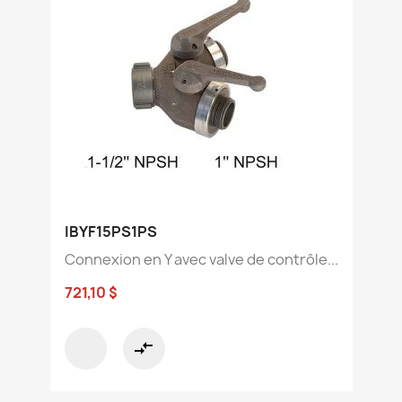
IBYF15PS1PS
Connexion en Y avec valve de contrôle...
721,10 $
compare_arrows