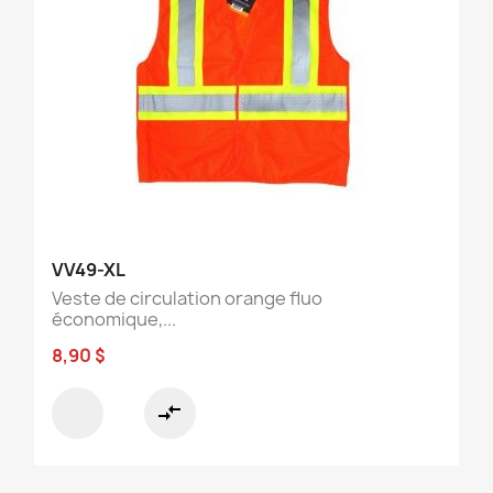
VV49-XL
Veste de circulation orange fluo
économique,...
8,90 $
compare_arrows