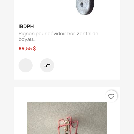
IBDPH
Pignon pour dévidoir horizontal de
boyau...
89,55 $
compare_arrows
favorite_border