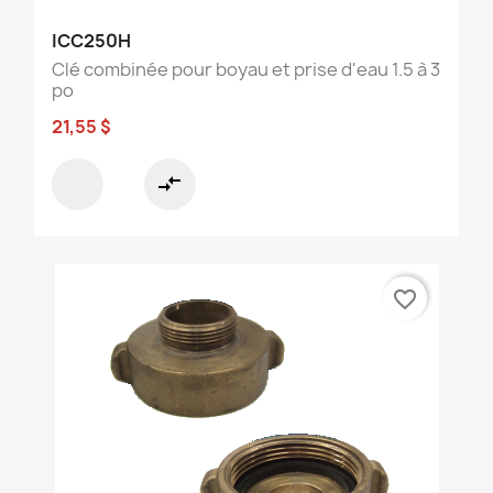
ICC250H
Clé combinée pour boyau et prise d'eau 1.5 à 3
po
21,55 $
compare_arrows
favorite_border