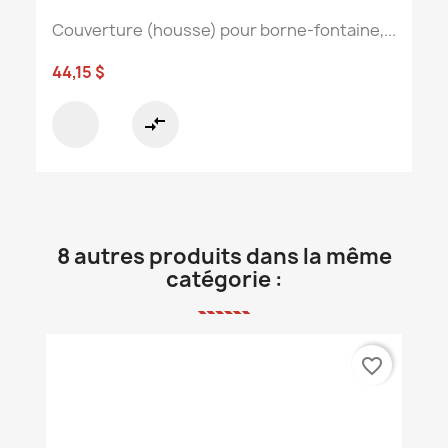
Couverture (housse) pour borne-fontaine,...
44,15 $
compare_arrows
8 autres produits dans la même
catégorie :
favorite_border