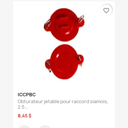
favorite_border
ICCPBC
Obturateur jetable pour raccord siamois,
2.5...
8,45 $