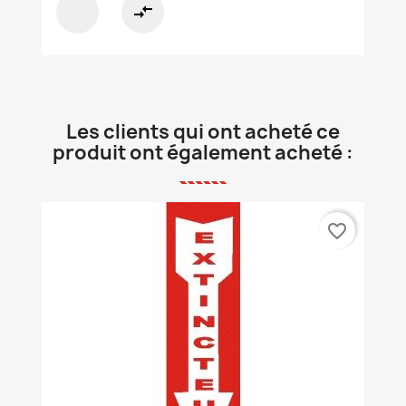
compare_arrows
Les clients qui ont acheté ce
produit ont également acheté :
favorite_border