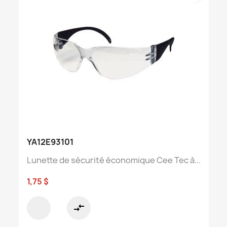
YA12E93101
Lunette de sécurité économique Cee Tec à...
1,75 $
compare_arrows