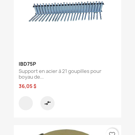
IBD75P
Support en acier à 21 goupilles pour
boyau de...
36,05 $
compare_arrows
favorite_border