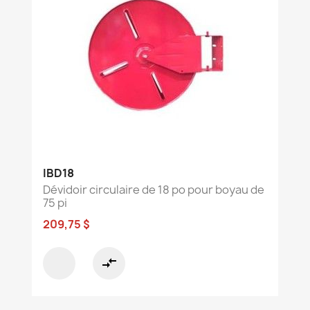
IBD18
Dévidoir circulaire de 18 po pour boyau de
75 pi
209,75 $
compare_arrows