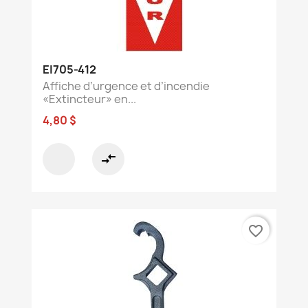
EI705-412
Affiche d’urgence et d’incendie
«Extincteur» en...
4,80 $
compare_arrows
favorite_border