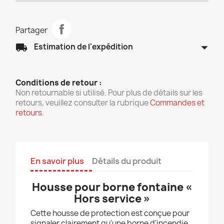
Partager
arrow_drop_down
local_shipping
Estimation de l'expédition
Conditions de retour :
Non retournable si utilisé. Pour plus de détails sur les
retours, veuillez consulter la rubrique
Commandes et
retours
.
En savoir plus
Détails du produit
Housse pour borne fontaine «
Hors service »
Cette housse de protection est conçue pour
signaler clairement qu'une borne d'incendie