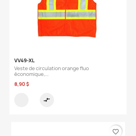
VV49-XL
Veste de circulation orange fluo
économique,...
8,90 $
compare_arrows
favorite_border