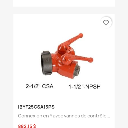
favorite_border
IBYF25CSA15PS
Connexion en Y avec vannes de contrôle...
882,15 $