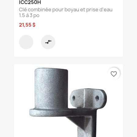
ICC250H
Clé combinée pour boyau et prise d'eau
1.5 à 3 po
21,55 $
compare_arrows
favorite_border