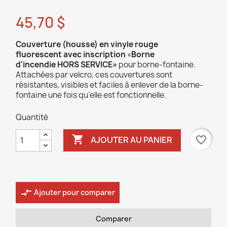
45,70 $
Couverture (housse) en vinyle rouge
fluorescent avec inscription
«
Borne
d'incendie HORS SERVICE
»
pour borne-fontaine.
Attachées par velcro, ces couvertures sont
résistantes, visibles et faciles à enlever de la borne-
fontaine une fois qu’elle est fonctionnelle.
Quantité

favorite_border
AJOUTER AU PANIER
compare_arrows
Ajouter pour comparer
Comparer