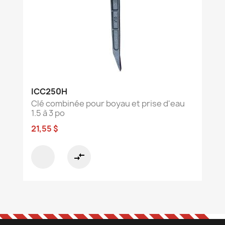
ICC250H
Clé combinée pour boyau et prise d'eau
1.5 à 3 po
21,55 $
compare_arrows