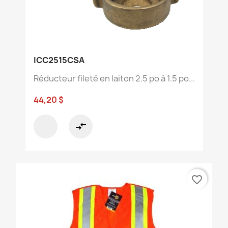
ICC2515CSA
Réducteur fileté en laiton 2.5 po à 1.5 po...
44,20 $
compare_arrows
favorite_border