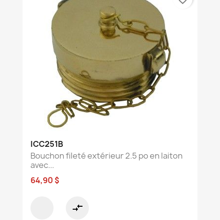
ICC251B
Bouchon fileté extérieur 2.5 po en laiton
avec...
64,90 $
compare_arrows