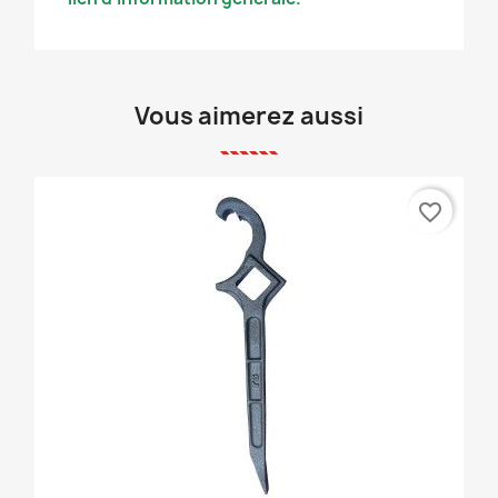
Vous aimerez aussi
favorite_border