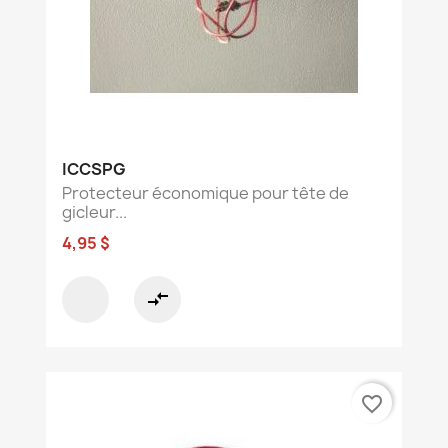
ICCSPG
Protecteur économique pour tête de
gicleur...
4,95 $
compare_arrows
favorite_border