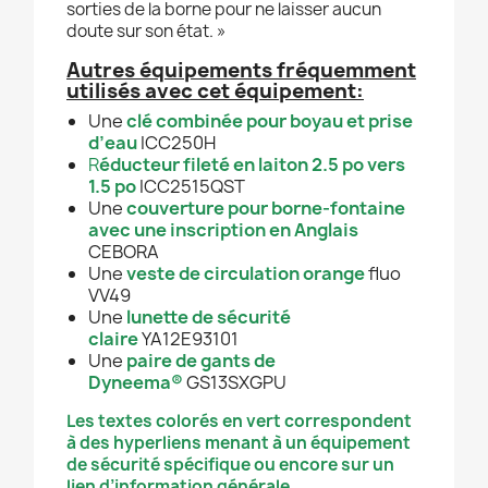
sorties de la borne pour ne laisser aucun
doute sur son état. »
Autres équipements fréquemment
utilisés avec cet équipement:
Une
clé combinée pour boyau et prise
d’eau
ICC250H
R
éducteur fileté en laiton 2.5 po vers
1.5 po
ICC2515QST
Une
couverture pour borne-fontaine
avec une inscription en Anglais
CEBORA
Une
veste de circulation orange
fluo
VV49
Une
lunette de sécurité
claire
YA12E93101
Une
paire de gants de
Dyneema®
GS13SXGPU
Les textes colorés en vert correspondent
à des hyperliens menant à un équipement
de sécurité spécifique ou encore sur un
lien d’information générale.