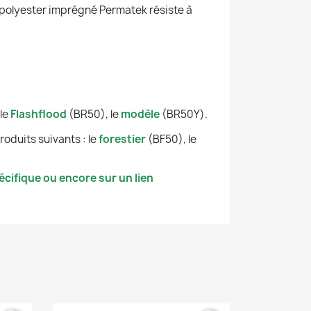
n polyester imprégné Permatek résiste à
le
Flashflood
(BR50), le
modèle
(BR50Y).
oduits suivants : le
forestier
(BF50), le
cifique ou encore sur un lien