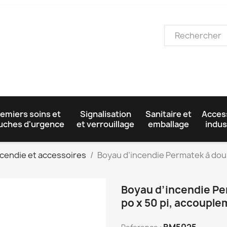
emiers soins et
Signalisation
Sanitaire et
Acces
uches d'urgence
et verrouillage
emballage
indus
ncendie et accessoires
Boyau d’incendie Permatek à doub
Boyau d’incendie Pe
po x 50 pi, accoupl
BM5025