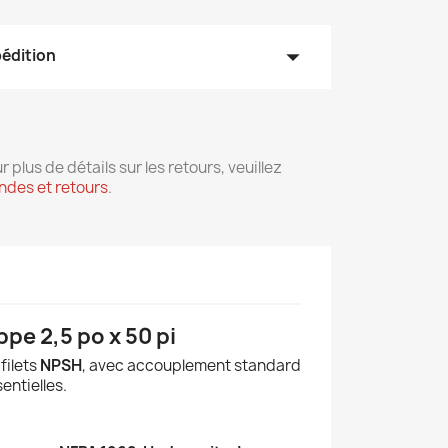
arrow_drop_down
pédition
r plus de détails sur les retours, veuillez
des et retours
.
pe 2,5 po x 50 pi
 filets
NPSH
, avec accouplement standard
entielles.