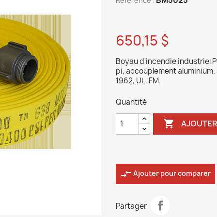
Reference :
650,15 $
Boyau d'incendie industriel 
pi, accouplement aluminium. 4
1962, UL, FM.
Quantité

AJOUTER
compare_arrows
Ajouter pour comparer
Partager