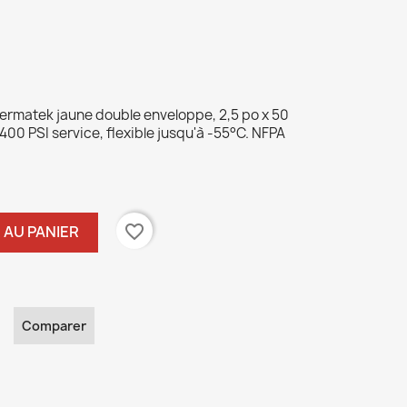
Permatek jaune double enveloppe, 2,5 po x 50
00 PSI service, flexible jusqu'à -55°C. NFPA
favorite_border
 AU PANIER
Comparer