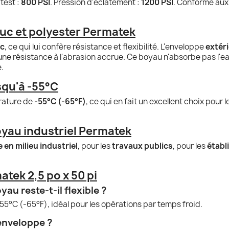
 test :
800 PSI
. Pression d'éclatement :
1200 PSI
. Conforme au
c et polyester Permatek
uc
, ce qui lui confère résistance et flexibilité. L'enveloppe
extér
ne résistance à l'abrasion accrue. Ce boyau n'absorbe pas l'e
.
squ'à -55°C
érature de
-55°C (-65°F)
, ce qui en fait un excellent choix pour 
au industriel Permatek
 en milieu industriel
, pour les
travaux publics
, pour les
établ
tek 2,5 po x 50 pi
au reste-t-il flexible ?
55°C (-65°F), idéal pour les opérations par temps froid.
 enveloppe ?