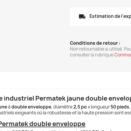
local_shipping
Estimation de l'ex
Conditions de retour :
Non retournable si utilisé. Pou
consulter la rubrique
Comman
 industriel Permatek jaune double envelop
aune
à
double enveloppe
, diamètre
2,5 po
x longueur
50 pieds
,
striels exigeants où la robustesse et la haute pression sont ess
 Permatek double enveloppe