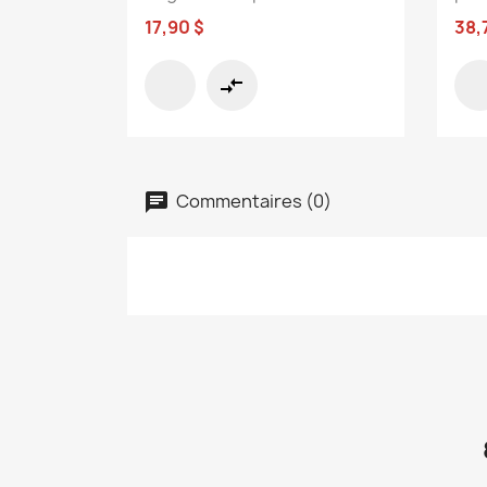
17,90 $
38,
compare_arrows
Commentaires (0)