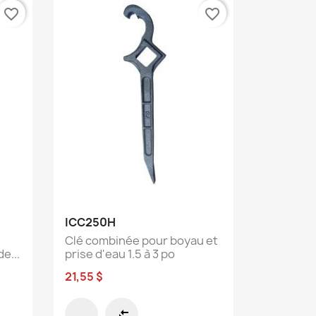
favorite_border
favorite_border
Aperçu rapide

ICC250H
Clé combinée pour boyau et
e...
prise d'eau 1.5 à 3 po
21,55 $
compare_arrows