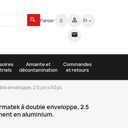
search

Panier
Fr
0


soires
Amiante et
Commandes
triels
décontamination
et retours
le enveloppe, 2.5 po x 50 pi,
rmatek à double enveloppe, 2.5
ement en aluminium.