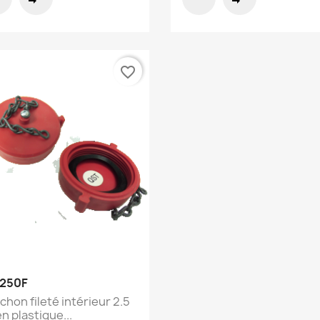
favorite_border
Aperçu rapide

250F
chon fileté intérieur 2.5
n plastique...