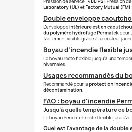
Pression de service :
400 PSI
. Pression de
Laboratory (UL)
et
Factory Mutual (FM)
.
Double enveloppe caoutchou
L'enveloppe
intérieure est en caoutcho
du polymère hydrofuge Permatek
pour u
facilement visible grâce à sa couleur jaune
Boyau d'incendie flexible ju
Le boyau reste flexible jusqu'à une temp
hivernales.
Usages recommandés du boy
Recommandé pour la
protection incendie
décontamination
.
FAQ : boyau d'incendie Perma
Jusqu'à quelle température ce boy
Le boyau Permatek reste flexible jusqu'à -
Quel est l'avantage de la double