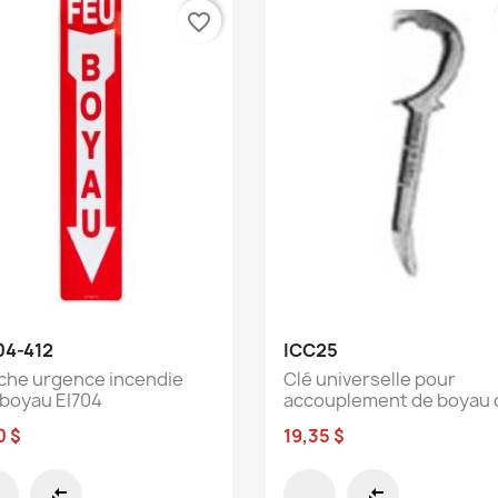
favorite_border
Aperçu rapide
Aperçu rapide


04-412
ICC25
iche urgence incendie
Clé universelle pour
 boyau EI704
accouplement de boyau d
0 $
19,35 $
compare_arrows
compare_arrows