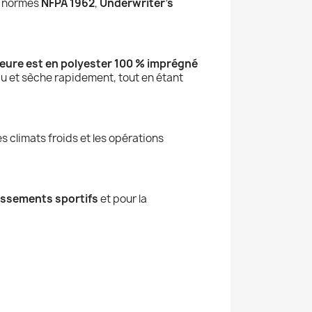
x normes
NFPA 1962
,
Underwriter's
ieure est en polyester 100 % imprégné
au et sèche rapidement, tout en étant
les climats froids et les opérations
issements sportifs
et pour la