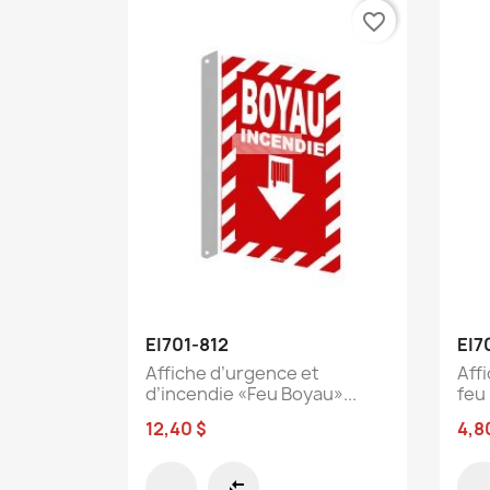
favorite_border
Aperçu rapide

EI701-812
EI7
Affiche d’urgence et
Aff
d’incendie «Feu Boyau»...
feu
12,40 $
4,8
compare_arrows