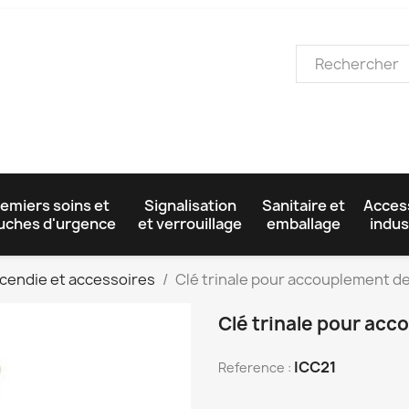
emiers soins et
Signalisation
Sanitaire et
Acces
uches d'urgence
et verrouillage
emballage
indus
ncendie et accessoires
Clé trinale pour accouplement de
Clé trinale pour acc
ICC21
Reference :