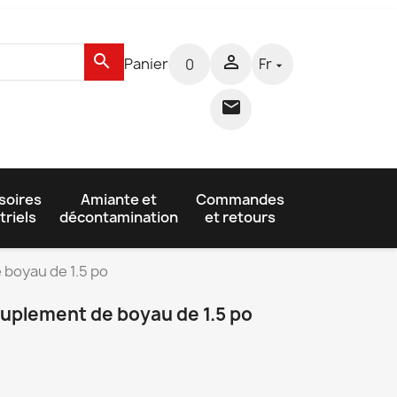
search

Panier
Fr
0


soires
Amiante et
Commandes
triels
décontamination
et retours
 boyau de 1.5 po
ouplement de boyau de 1.5 po