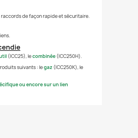
s raccords de façon rapide et sécuritaire.
iens.
cendie
util
(ICC25), le
combinée
(ICC250H).
oduits suivants : le
gaz
(ICC250K), le
cifique ou encore sur un lien