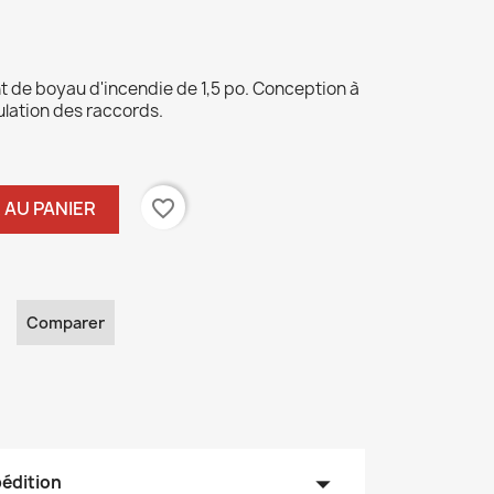
t de boyau d'incendie de 1,5 po. Conception à
ulation des raccords.
favorite_border
 AU PANIER
Comparer
arrow_drop_down
pédition