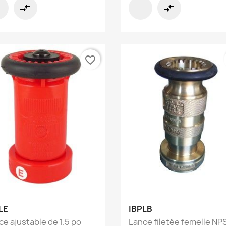
compare_arrows
compare_arrows
favorite_border
Aperçu rapide
Aperçu rapide


LE
IBPLB
ce ajustable de 1.5 po
Lance filetée femelle NP