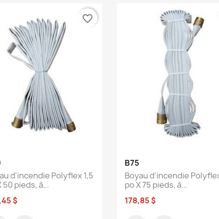
favorite_border
Aperçu rapide
Aperçu rapide


0
B75
au d'incendie Polyflex 1,5
Boyau d'incendie Polyflex
 50 pieds, à...
po X 75 pieds, à...
,45 $
178,85 $