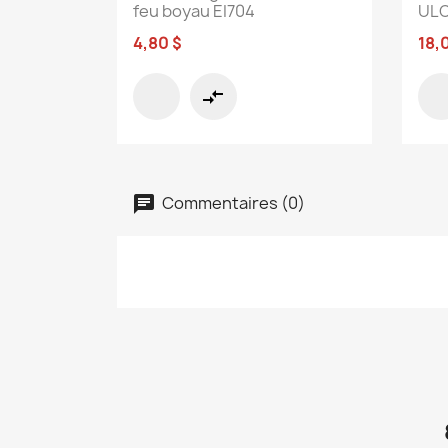
feu boyau EI704
ULC
4,80 $
18,
compare_arrows
Commentaires (0)