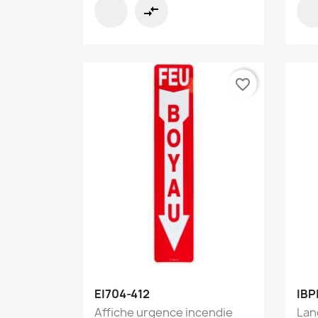
compare_arrows
favorite_border
Aperçu rapide

EI704-412
IBP
Affiche urgence incendie
Lan