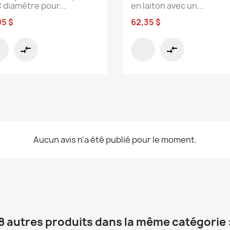
 diamètre pour...
en laiton avec un...
05 $
62,35 $
compare_arrows
compare_arrows
Aucun avis n'a été publié pour le moment.
8 autres produits dans la même catégorie 