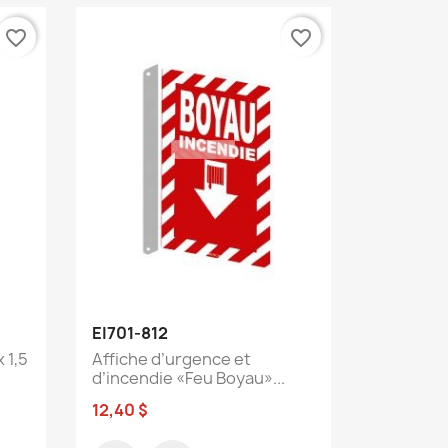
favorite_border
favorite_border
Aperçu rapide

EI701-812
 1,5
Affiche d’urgence et
d’incendie «Feu Boyau»...
12,40 $