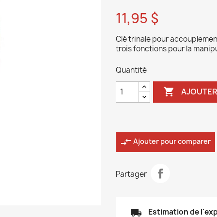
11,95 $
Clé trinale pour accouplemen
trois fonctions pour la manip
Quantité

AJOUTER
compare_arrows
Ajouter pour comparer
Partager
local_shipping
Estimation de l'ex