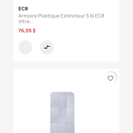
EC8
Armoire Plastique Extincteur 5 lb EC8
Vitre...
76,05 $
compare_arrows
favorite_border