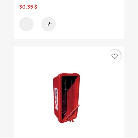
30,35 $
compare_arrows
favorite_border