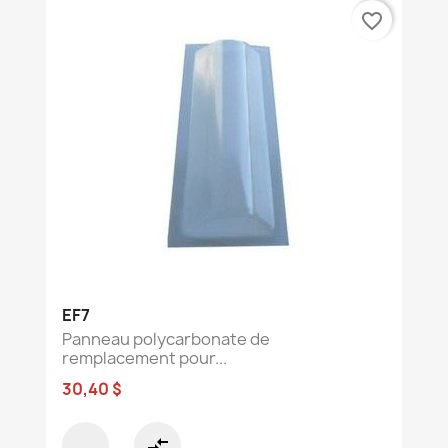
favorite_border
EF7
Panneau polycarbonate de
remplacement pour...
30,40 $
compare_arrows