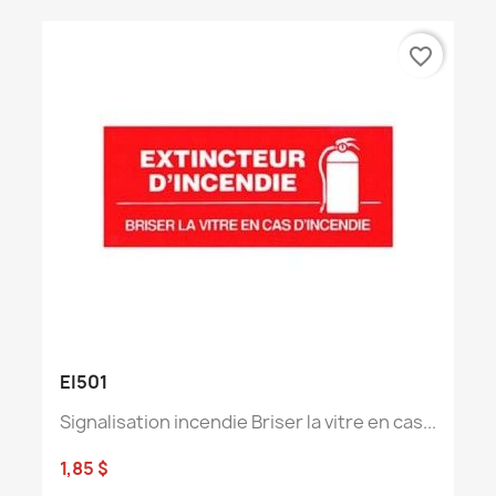
favorite_border
EI501
Signalisation incendie Briser la vitre en cas...
1,85 $