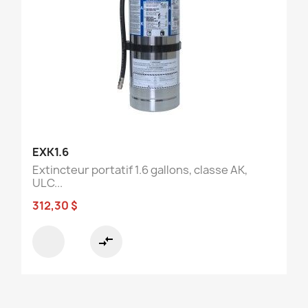
EXK1.6
Extincteur portatif 1.6 gallons, classe AK,
ULC...
312,30 $
compare_arrows