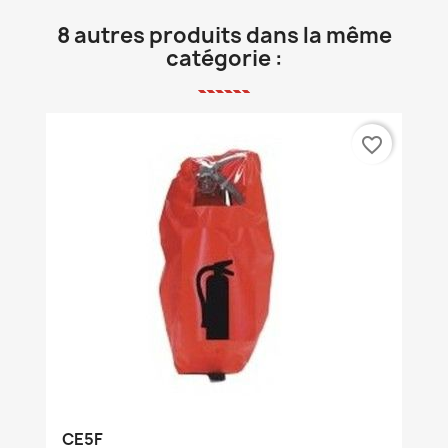
8 autres produits dans la même
catégorie :
favorite_border
CE5F