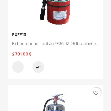
EXFE13
Extincteur portatif au FE36, 13.25 lbs, classe...
2 701,00 $
compare_arrows
favorite_border