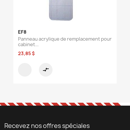
EF8
Panneau acrylique de remplacement pour
cabinet...
23,85 $
compare_arrows
Recevez nos offres spéciales