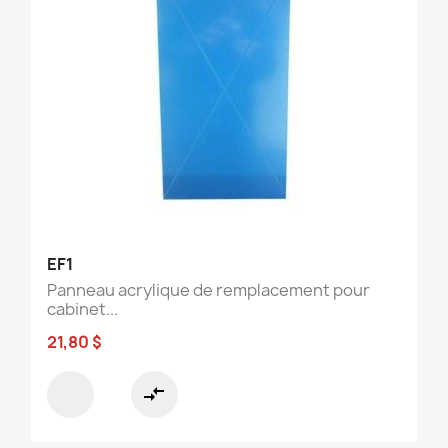
EF1
Panneau acrylique de remplacement pour
cabinet...
21,80 $
compare_arrows