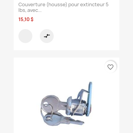
Couverture (housse) pour extincteur 5
lbs, avec...
15,10 $
compare_arrows
favorite_border