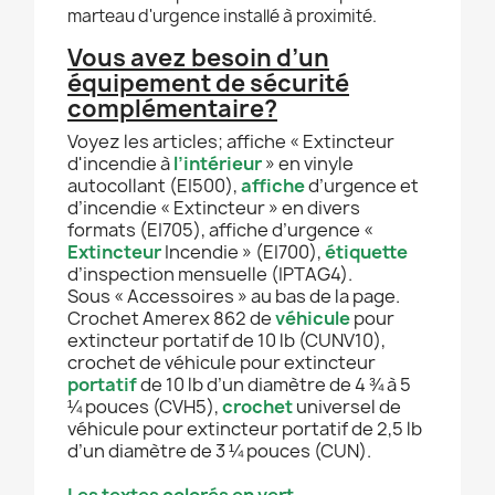
marteau d'urgence installé à proximité.
Vous avez besoin d’un
équipement de sécurité
complémentaire?
Voyez les articles; affiche « Extincteur
d'incendie à
l’intérieur
» en vinyle
autocollant (EI500),
affiche
d’urgence et
d’incendie « Extincteur » en divers
formats (EI705), affiche d’urgence «
Extincteur
Incendie » (EI700),
étiquette
d’inspection mensuelle (IPTAG4).
Sous « Accessoires » au bas de la page.
Crochet Amerex 862 de
véhicule
pour
extincteur portatif de 10 lb (CUNV10),
crochet de véhicule pour extincteur
portatif
de 10 lb d’un diamètre de 4 ¾ à 5
¼ pouces (CVH5),
crochet
universel de
véhicule pour extincteur portatif de 2,5 lb
d’un diamètre de 3 ¼ pouces (CUN).