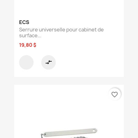
ECS
Serrure universelle pour cabinet de
surface...
19,80 $
compare_arrows
favorite_border