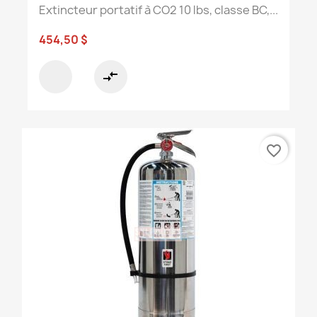
Extincteur portatif à CO2 10 lbs, classe BC,...
454,50 $
compare_arrows
favorite_border