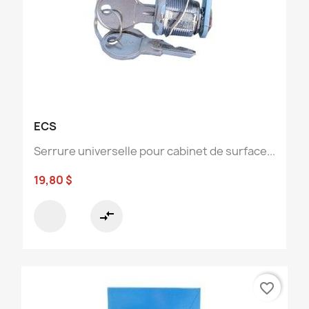
ECS
Serrure universelle pour cabinet de surface...
19,80 $
compare_arrows
favorite_border