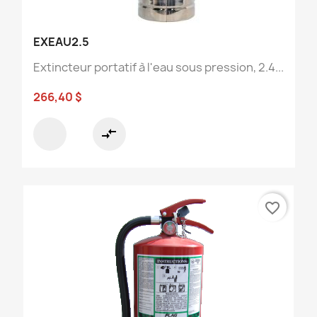
EXEAU2.5
Extincteur portatif à l'eau sous pression, 2.4...
266,40 $
compare_arrows
favorite_border