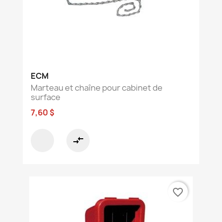
ECM
Marteau et chaîne pour cabinet de
surface
7,60 $
compare_arrows
favorite_border