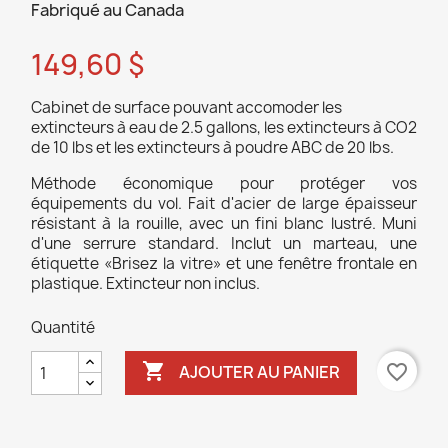
Fabriqué au Canada
149,60 $
Cabinet de surface pouvant accomoder les
extincteurs à eau de 2.5 gallons, les extincteurs à CO2
de 10 lbs et les extincteurs à poudre ABC de 20 lbs.
Méthode économique pour protéger vos
équipements du vol. Fait d'acier de large épaisseur
résistant à la rouille, avec un fini blanc lustré. Muni
d'une serrure standard. Inclut un marteau, une
étiquette «Brisez la vitre» et une fenêtre frontale en
plastique. Extincteur non inclus.
Quantité

favorite_border
AJOUTER AU PANIER