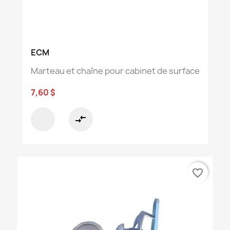
ECM
Marteau et chaîne pour cabinet de surface
7,60 $
compare_arrows
favorite_border