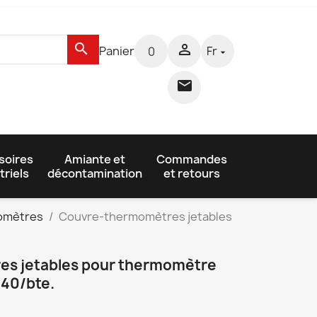
search

Panier
Fr
0


soires
Amiante et
Commandes
triels
décontamination
et retours
momètres
Couvre-thermomètres jetables
s jetables pour thermomètre
 40/bte.