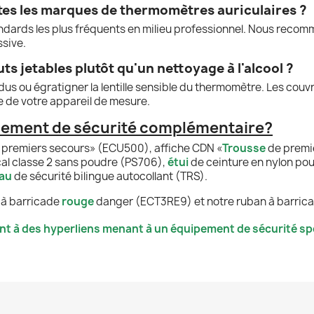
utes les marques de thermomètres auriculaires ?
ndards les plus fréquents en milieu professionnel. Nous reco
ssive.
ts jetables plutôt qu'un nettoyage à l'alcool ?
us ou égratigner la lentille sensible du thermomètre. Les couvr
e de votre appareil de mesure.
pement de sécurité complémentaire?
 premiers secours» (ECU500), affiche CDN «
Trousse
de premi
al classe 2 sans poudre (PS706),
étui
de ceinture en nylon po
au
de sécurité bilingue autocollant (TRS).
 à barricade
rouge
danger (ECT3RE9) et notre ruban à barric
nt à des hyperliens menant à un équipement de sécurité spé