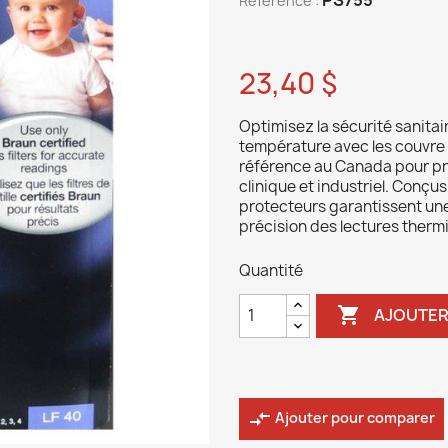
Reference :
23,40 $
Optimisez la sécurité sanita
température avec les couvr
référence au Canada pour pré
clinique et industriel. Conçu
protecteurs garantissent un
précision des lectures therm
Quantité

AJOUTER
compare_arrows
Ajouter pour comparer