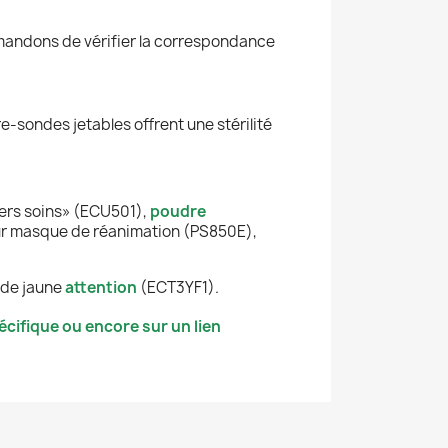
mmandons de vérifier la correspondance
e-sondes jetables offrent une stérilité
ers soins» (ECU501),
poudre
ur masque de réanimation (PS850E),
ade jaune
attention
(ECT3YF1).
cifique ou encore sur un lien