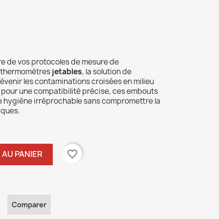
ire de vos protocoles de mesure de
e thermomètres
jetables
, la solution de
venir les contaminations croisées en milieu
s pour une compatibilité précise, ces embouts
e hygiène irréprochable sans compromettre la
iques.
favorite_border
 AU PANIER
Comparer