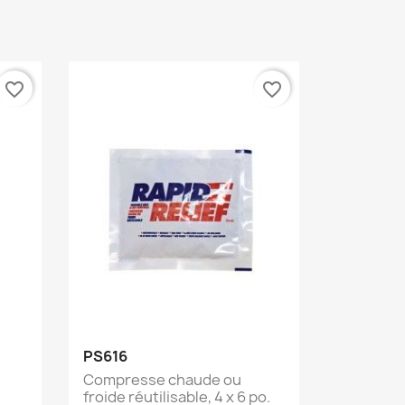
favorite_border
favorite_border
Aperçu rapide

PS616
Compresse chaude ou
froide réutilisable, 4 x 6 po.