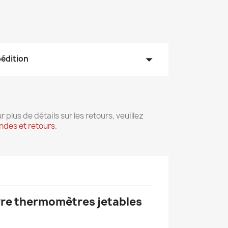
arrow_drop_down
pédition
r plus de détails sur les retours, veuillez
des et retours
.
vre thermomètres jetables