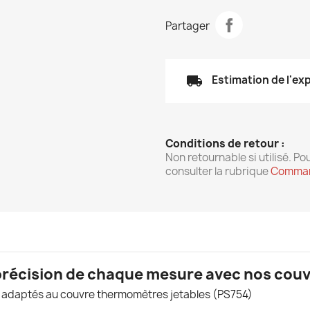
Partager
local_shipping
Estimation de l'ex
Conditions de retour :
Non retournable si utilisé. Pou
consulter la rubrique
Comman
a précision de chaque mesure avec nos cou
e adaptés au couvre thermomètres jetables (PS754)